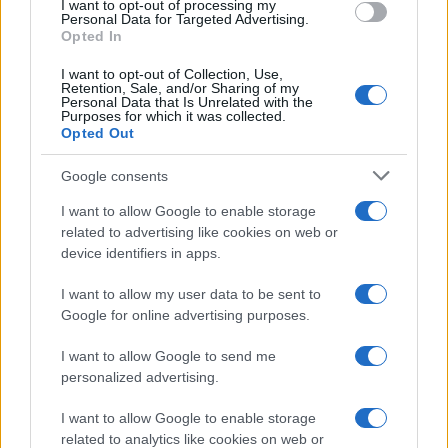
I want to opt-out of processing my
consent section.
Personal Data for Targeted Advertising.
Opted In
I want to opt-out of Collection, Use,
Retention, Sale, and/or Sharing of my
Personal Data that Is Unrelated with the
Purposes for which it was collected.
Opted Out
Syndication
Culture
Google consents
Salute
Globalist
I want to allow Google to enable storage
related to advertising like cookies on web or
Megachip
Globalscience
device identifiers in apps.
GiULia
Globalsport
I want to allow my user data to be sent to
Google for online advertising purposes.
Prima Pagina
I want to allow Google to send me
personalized advertising.
Giornale dello
Chi siamo
I want to allow Google to enable storage
Spettacolo
related to analytics like cookies on web or