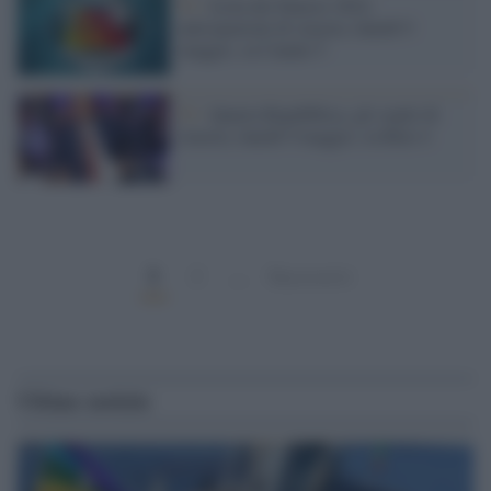
Tv /
Isola dei Famosi 2022,
anticipazioni di stasera, lunedì 9
maggio, su Canale 5
Tv /
Quarta Repubblica, gli ospiti di
stasera, lunedì 9 maggio, su Rete 4
1
2
…
Successivi
Ultime notizie