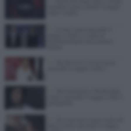
Tv /
Eurovision Song Contest, seconda
semifinale stasera, giovedì 12 maggio:
ospiti e scaletta
Tv /
Le Iene, stasera mercoledì 11
maggio su Italia 1: si parla di
Elisabetta Franchi con la ministra
Bonetti
Tv /
Chi l'ha visto? i casi di stasera,
mercoledì 11 maggio, su Rai 3
Tv /
The Good Doctor e The Resident,
stasera, mercoledì 11 maggio, su Rai 2:
anticipazioni
Tv /
Noi siamo tutto, trama e trailer del
film di stasera, mercoledì 11 maggio,