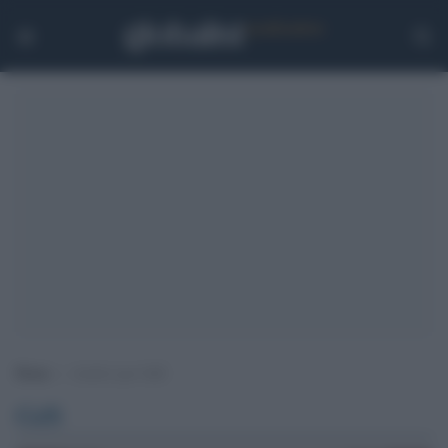
Home
>
Archivi per GdS
GdS