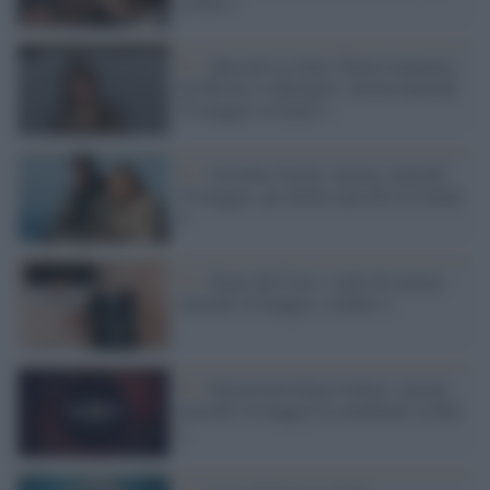
su Rai 1
Tv /
Speciale Le Iene: Paola Catanzaro,
da Mistico a Showgirl, stasera martedì
10 maggio su Italia 1
Tv /
Un'Altra Verità, stasera, martedì
10 maggio, gli ultimi episodi su Canale
5
Tv /
Fuori dal Coro, i temi di stasera,
martedì 10 maggio, su Rete 4
Tv /
Eurovision Song Contest, stasera
martedì 10 maggio la semifinale su Rai
1