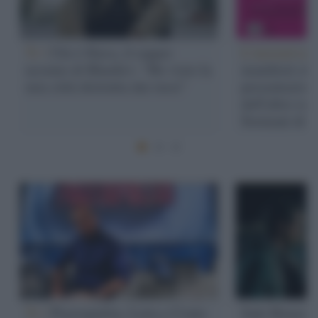
Tv /
Chi è Slava, il rapper
L'iniziativa 
ucraino di Kharkiv: “Ho visto la
manifesti sto
mia città distrutta dai russi"
presentazione
dell'altro su
Sormani di 
Tv /
Piazzapulita, Letta e Conte
Safe House -