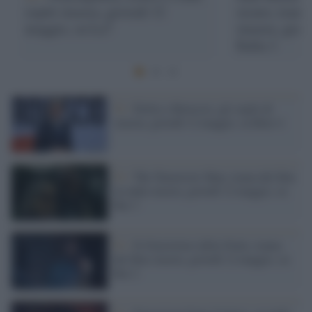
ospiti stasera, giovedì 12
sicuro, trama
maggio, su La7
stasera, giov
Italia 1
Tv /
Dritto e Rovescio, gli ospiti di
stasera, giovedì 12 maggio, su Rete 4
Tv /
The Tomorrow Man, trama del film
in onda stasera, giovedì 12 maggio, su
Rai 3
Tv /
Il Giustiziere della Notte, trama
del film stasera, giovedì 12 maggio, su
Rai 2