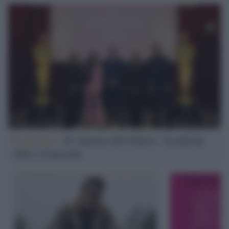
Il premio /
Il cinema del futuro: Academy
100 e Cinecittà