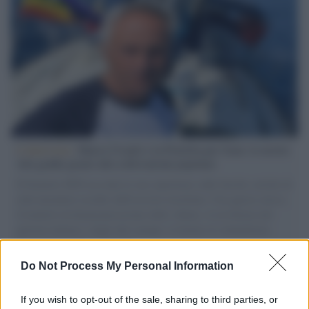
L'intervista /
Marco Croatti e la Flottilla per Gaza: le nostre
vele gonfie grazie alla sollevazione popolare
Il Senatore M5S racconta la sua esperienza sulle barche cariche di
aiuti umanitari assalite dall'esercito israeliano. Una guerra atroce,
il tentativo di disumanizzazione delle vittime, il servilismo del
governo italiano e degli altri europei, il ritorno al colonialismo.
L'importanza dei movimenti.
Do Not Process My Personal Information
Palestina /
Netanyahu: "Le forze israeliane non si ritireranno
dalle attuali linee a Gaza"
If you wish to opt-out of the sale, sharing to third parties, or