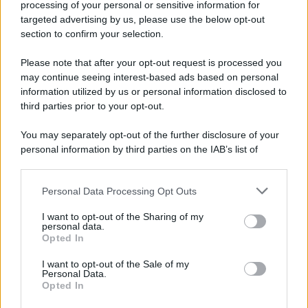
processing of your personal or sensitive information for
targeted advertising by us, please use the below opt-out
section to confirm your selection.
La celebrazione /
Parma celebra i Corvi: sessant’anni di "Un
ragazzo di strada"
Please note that after your opt-out request is processed you
may continue seeing interest-based ads based on personal
information utilized by us or personal information disclosed to
third parties prior to your opt-out.
Letteratura /
La Stele della Ienca a Susanna Tamaro, un
You may separately opt-out of the further disclosure of your
premio tra letteratura, memoria e futuro
personal information by third parties on the IAB’s list of
downstream participants.
Personal Data Processing Opt Outs
This information may also be disclosed by us to third parties
Le violenze /
Proteste violente e repressione: una strategia
on the IAB’s List of Downstream Participants that may further
I want to opt-out of the Sharing of my
occulta per bloccare le manifestazioni di massa attraverso la
disclose it to other third parties.
personal data.
paura?
Opted In
Please note that this website/app uses one or more Google
services and may gather and store information including but
I want to opt-out of the Sale of my
Personal Data.
not limited to your visit or usage behaviour. You may click to
Opted In
grant or deny consent to Google and its third-party tags to
use your data for below specified purposes in below Google