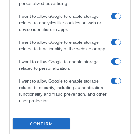
personalized advertising.
Giornale dello
Chi siamo
I want to allow Google to enable storage
Spettacolo
related to analytics like cookies on web or
Contributors
device identifiers in apps.
Wondernet
Facebook
I want to allow Google to enable storage
Giuliana Sgrena
related to functionality of the website or app.
Twitter
I want to allow Google to enable storage
Google News
related to personalization.
Mastodon
I want to allow Google to enable storage
related to security, including authentication
Cookie Policy
functionality and fraud prevention, and other
user protection.
Preferenze Privacy
CONFIRM
©2021 Globalist.it • All right reserved.