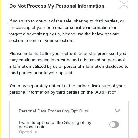
Do Not Process My Personal Information
Musica /
Al maestro Francesco Guccini
If you wish to opt-out of the sale, sharing to third parties, or
processing of your personal or sensitive information for
targeted advertising by us, please use the below opt-out
section to confirm your selection.
Il ricordo /
Quando Guccini raccontava le "Cronache
epafaniche": l'intervista all'artista che si definiva un
Please note that after your opt-out request is processed you
'narratore'
may continue seeing interest-based ads based on personal
information utilized by us or personal information disclosed to
third parties prior to your opt-out.
Lo studio /
Disinformazione russa e destra: anche la
You may separately opt-out of the further disclosure of your
macchina propagandistica di Putin dietro la crisi di Ceuta
personal information by third parties on the IAB’s list of
downstream participants.
Personal Data Processing Opt Outs
This information may also be disclosed by us to third parties
Tendenze /
Sale il numero degli acquisti online in Europa e
on the IAB’s List of Downstream Participants that may further
aumentano le vendite di articoli second hand
I want to opt-out of the Sharing of my
disclose it to other third parties.
personal data.
Opted In
Please note that this website/app uses one or more Google