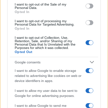
services and may gather and store information including but
I want to opt-out of the Sale of my
Personal Data.
not limited to your visit or usage behaviour. You may click to
Opted In
grant or deny consent to Google and its third-party tags to
use your data for below specified purposes in below Google
I want to opt-out of processing my
consent section.
Personal Data for Targeted Advertising.
Opted In
I want to opt-out of Collection, Use,
Retention, Sale, and/or Sharing of my
Personal Data that Is Unrelated with the
Purposes for which it was collected.
Opted Out
Syndication
Culture
Google consents
Salute
Globalist
I want to allow Google to enable storage
related to advertising like cookies on web or
Megachip
Globalscience
device identifiers in apps.
GiULia
Globalsport
I want to allow my user data to be sent to
Google for online advertising purposes.
Prima Pagina
I want to allow Google to send me