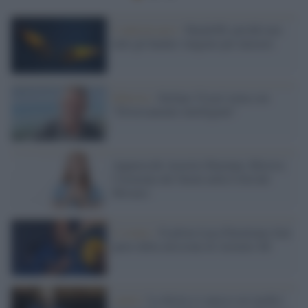
L'anniversario /
Hackit00, perchè non
tutti gli hacker vengono per nuocere
Editoria /
Stefano Vicari torna con
"Diversamente intelligenti"
Apparecchi Acustici Ravenna: Ritrova
l'Armonia dei Suoni nella Città dei
Mosaici
L’evento /
Il pilota Luca Parmitano farà
parte della missione di Artemis III
sanità /
La destra si spacca sui medici