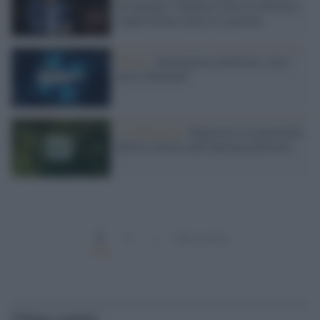
di famiglia: Schillaci ritira la riforma e
l'opposizione attacca il governo
Musei /
Intelligenza artificiale e arte:
nasce Dataland
La riflessione /
Ripensare la materialità
dell'IA nell'era dell'antropocentrismo
1
2
…
Successivi
Ultime notizie