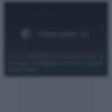
Il caso /
Moonshot AI rilascia Kimi K3: la
Cina apre l'intelligenza artificiale avanzata
all'uso locale