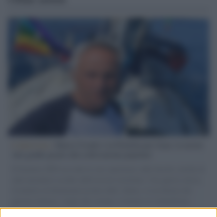
L'intervista /
Marco Croatti e la Flottilla per Gaza: le nostre
vele gonfie grazie alla sollevazione popolare
Il Senatore M5S racconta la sua esperienza sulle barche cariche di
aiuti umanitari assalite dall'esercito israeliano. Una guerra atroce,
il tentativo di disumanizzazione delle vittime, il servilismo del
governo italiano e degli altri europei, il ritorno al colonialismo.
L'importanza dei movimenti.