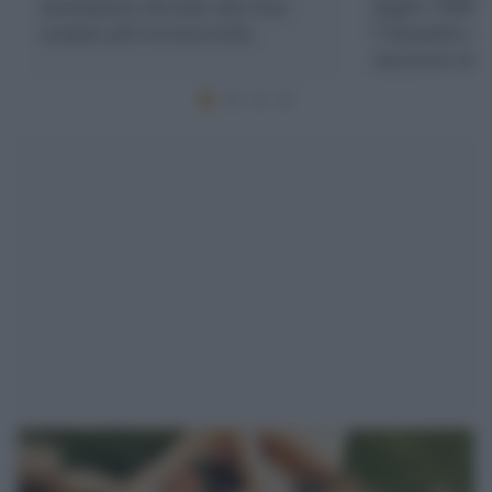
menopausa diventa una fase
luglio 1969, 
sempre più riconosciuta
l’umanità ra
successo stor