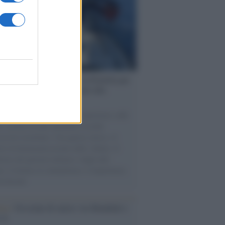
ervista /
Marco Croatti e la Flottilla per
 le nostre vele gonfie grazie alla
vazione popolare
natore M5S racconta la sua esperienza sulle
e cariche di aiuti umanitari assalite
sercito israeliano. Una guerra atroce, il
ivo di disumanizzazione delle vittime, il
ismo del governo italiano e degli altri
ei, il ritorno al colonialismo. L'importanza
ovimenti.
esa /
Un estate di calcio: tra Mondiali e
e A