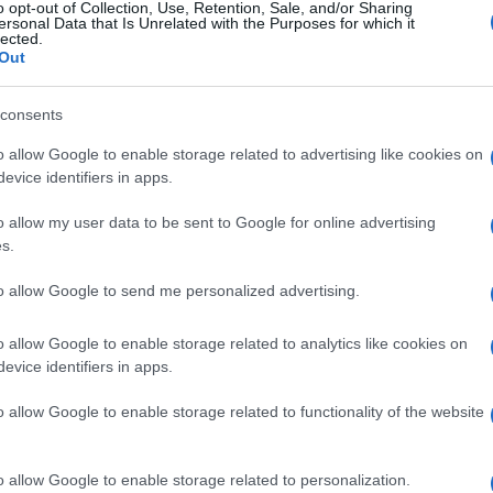
o opt-out of Collection, Use, Retention, Sale, and/or Sharing
ersonal Data that Is Unrelated with the Purposes for which it
lected.
Out
consents
o allow Google to enable storage related to advertising like cookies on
evice identifiers in apps.
o allow my user data to be sent to Google for online advertising
s.
hé scegliere un
Lavoro /
Rapporto
o deposito non
Inps: più occupati ma
to allow Google to send me personalized advertising.
olato
i salari 'zoppicano' e
restano le differenze
o allow Google to enable storage related to analytics like cookies on
di genere
evice identifiers in apps.
Ulti
o allow Google to enable storage related to functionality of the website
o allow Google to enable storage related to personalization.