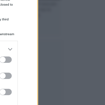
Gioco online, il mercato
closed to
regolato cresce ma la
vera partita è la
trasparenza
 third
Downstream
er and store
to grant or
ed purposes