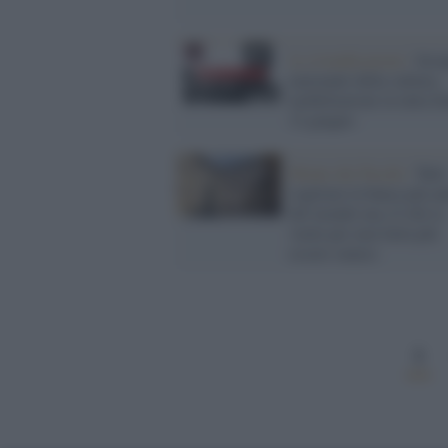
Le rivendicazioni /
Scio
nazionale della cultura,
mobilitazioni in tutta Ita
12 giugno
Monte dei Paschi /
Tutti
vogliono la banca più an
del mondo ma c'è chi la
vuole per non farla più
essere senese
1