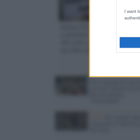
I want t
authenti
Partite IVA e
La 
contabilità: la scelta
dich
del conto corrente
Lui
per ditta individuale
spia
dell
Ban
Fiere aziendali di succe
gli errori logistici da ev
per non sprecare
l'investimento
I dati /
Per il quarto ann
consecutivo il Sud cresc
del Nord