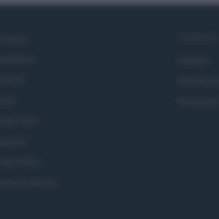
Syndication
i siamo
ntributors
Globalist
cebook
Globalscie
itter
Globalsport
ogle News
stodon
okie Policy
eferenze Privacy