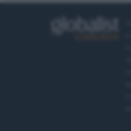
Ch
Co
Fa
Tw
Go
Ma
Co
Pr