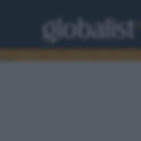
omia
Intelligence
Media
Ambiente
Cultura
Scienza