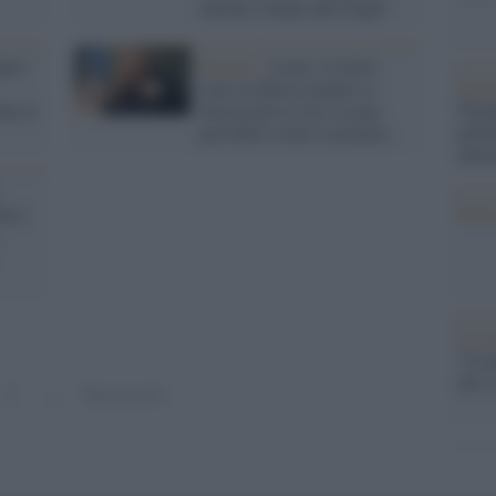
anziani sempre più fragili
pero
Rumors /
Lazio, il titolo
Impe
corre in Borsa mentre si
Trump
lia il
rincorrono le voci su una
perfo
possibile svolta societaria
autor
Musi
tica
Il ri
"Cron
che s
2
…
Successivi