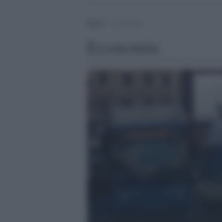
Home
>
Economia
Economia