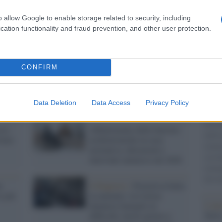
o allow Google to enable storage related to security, including
cation functionality and fraud prevention, and other user protection.
banca /
Mps: le
L'evento /
Panetta:
iarazioni di
l'Europa deve
gi Lovaglio
integrarsi di più
CONFIRM
zzano i difensori
L'int
Gaza:
’accordo con
solle
ca Intesa
Data Deletion
Data Access
Privacy Policy
Il Se
barch
sso:
Abbattimento delle barriere
dall'e
itare
architettoniche in casa:
tentat
normativa, detrazioni e
servil
interventi ammessi nel 2026
europ
dei m
o
Il Rapporto /
Povertà in Italia
e più
in aumento: la Caritas
L'att
denuncia famiglie in
Seri
difficoltà, lavoro povero e