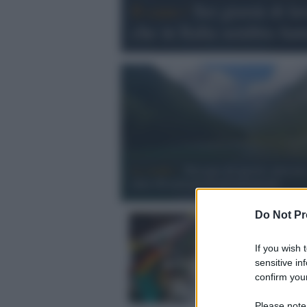
Il caso /
Sei giorni di l
che in Italia sembra fan
Lo studio /
Turismo ad agosto: previst
oltre 96 milioni di pernottamenti
Do Not Pr
If you wish 
sensitive in
confirm your
Please note