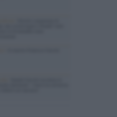
rialismo /
Petrolio e prepotenze di
: una società legata a 'Donald' vuole
rare la Groenlandia senza
izzazione
ca /
Al maestro Francesco Guccini
cordo /
Quando Guccini raccontava le
ache epafaniche": l'intervista all'artista
i definiva un 'narratore'