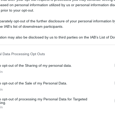
Lavoro /
Fiorentini
L'incontro /
Lovaglio: "Il
ased on personal information utilized by us or personal information dis
cresce ma i lavoratori
Monte dei Paschi deve
 prior to your opt-out.
restano poveri: il caso
volare più alto e
svela il sistema degli
accettare le nuove sfide"
rately opt-out of the further disclosure of your personal information by
he IAB’s list of downstream participants.
appalti al ribasso in
Italia
tion may also be disclosed by us to third parties on the IAB’s List of 
 that may further disclose it to other third parties.
 that this website/app uses one or more Google services and may gath
l Data Processing Opt Outs
including but not limited to your visit or usage behaviour. You may click 
 to Google and its third-party tags to use your data for below specifi
o opt-out of the Sharing of my personal data.
ogle consent section.
In
o opt-out of the Sale of my Personal Data.
In
to opt-out of processing my Personal Data for Targeted
ing.
In