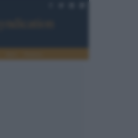
Sport
Tendenze