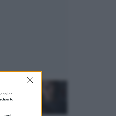
sonal or
ection to
nterest-