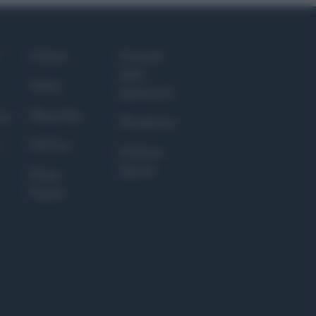
Culture
Giornale
dello
Salute
Spettacolo
Megachip
nce
Wondernet
GiULia
Giuliana
Sgrena
Prima
Pagina