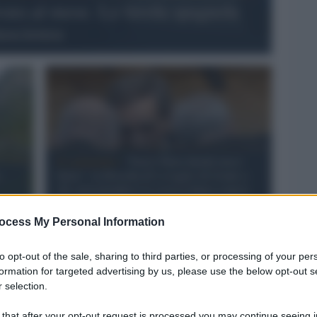
avoro al mese. La favola spagnola
tascienza
Il commento /
“Non è finita finché non è
i
finita”: la filosofia di Lovaglio di fronte a
chi vuol prendersi la storica banca senese
ocess My Personal Information
to opt-out of the sale, sharing to third parties, or processing of your per
formation for targeted advertising by us, please use the below opt-out s
 selection.
 that after your opt-out request is processed you may continue seeing i