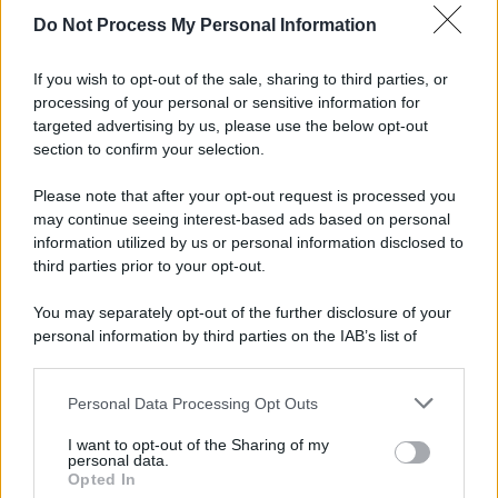
Do Not Process My Personal Information
Tel Aviv /
La “vittoria totale” di Israele significa una guerra
senza fine
If you wish to opt-out of the sale, sharing to third parties, or
processing of your personal or sensitive information for
targeted advertising by us, please use the below opt-out
section to confirm your selection.
Vangelo /
La vita si intreccia con le paure come il giorno
succede alla notte
Please note that after your opt-out request is processed you
may continue seeing interest-based ads based on personal
information utilized by us or personal information disclosed to
third parties prior to your opt-out.
La scoperta /
Oplontis, le vittime dell’eruzione del Vesuvio
You may separately opt-out of the further disclosure of your
furono più numerose del previsto
personal information by third parties on the IAB’s list of
downstream participants.
Personal Data Processing Opt Outs
This information may also be disclosed by us to third parties
Il medagliere /
Europei di nuoto: Pellecani guida una super
on the IAB’s List of Downstream Participants that may further
Italia
I want to opt-out of the Sharing of my
disclose it to other third parties.
personal data.
Opted In
Please note that this website/app uses one or more Google