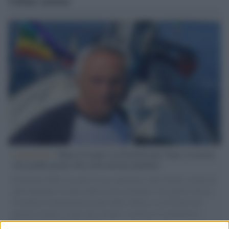
Ultime notizie
L'intervista /
Marco Croatti e la Flottilla per Gaza: le nostre
vele gonfie grazie alla sollevazione popolare
Il Senatore M5S racconta la sua esperienza sulle barche cariche di
aiuti umanitari assalite dall'esercito israeliano. Una guerra atroce,
il tentativo di disumanizzazione delle vittime, il servilismo del
governo italiano e degli altri europei, il ritorno al colonialismo.
L'importanza dei movimenti.