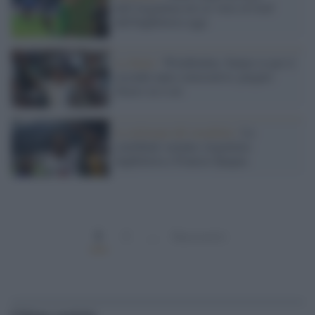
dell'Argentina ieri al 'wire of God'
dell'Inghilterra oggi
La finale /
Wimbledon: Sinner re per il
secondo anno consecutivo, piegato
Zverev in 4 set
la settimana del mondiale /
Le
semifinali saranno Argentina-
Inghilterra e Francia-Spagna.
1
2
…
Successivi