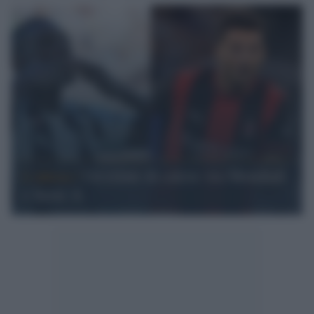
L'attesa /
Un estate di calcio: tra Mondiali
e Serie A