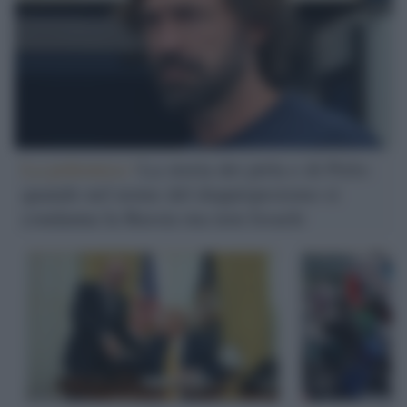
La polemica /
La storia dei pirla e di Pirlo:
quando nel nome del doppiopesismo si
condanna la Russia ma non Israele