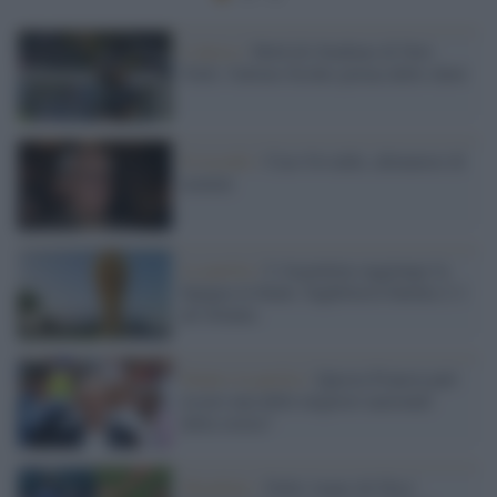
L'attesa /
MetLife Stadium di New
York: l'ultimo fischio prima dello show
Il ricordo /
Ciao Osvaldo, allenatore di
uomini
La partita /
L'Argentina raggiunge la
Spagna in finale. Inghilterra battuta 2-1
ad Atlanta
Dentro la partita /
Questa Francia può
essere una delle migliori nazionali
della storia?
Mondiale /
Dalla 'mano de Dios'