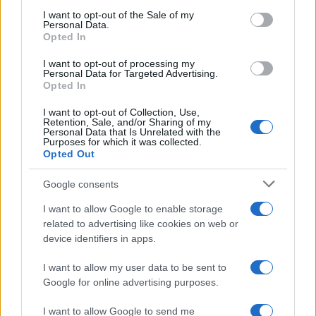
services and may gather and store information including but
I want to opt-out of the Sale of my
Personal Data.
not limited to your visit or usage behaviour. You may click to
Opted In
grant or deny consent to Google and its third-party tags to
use your data for below specified purposes in below Google
I want to opt-out of processing my
consent section.
Personal Data for Targeted Advertising.
Opted In
I want to opt-out of Collection, Use,
Retention, Sale, and/or Sharing of my
Personal Data that Is Unrelated with the
Purposes for which it was collected.
Opted Out
Syndication
Culture
Google consents
Salute
Globalist
I want to allow Google to enable storage
related to advertising like cookies on web or
Megachip
Globalscience
device identifiers in apps.
GiULia
Globalsport
I want to allow my user data to be sent to
Google for online advertising purposes.
Prima Pagina
I want to allow Google to send me