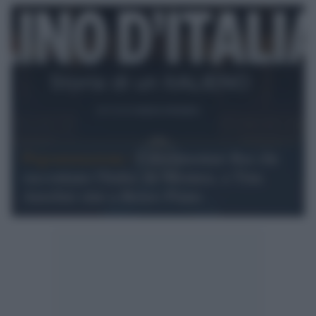
Pogrammazione /
I documentari Rai che
raccontano l'Italia: da Mennea, a Tina
Anselmi sino a Renzo Piano