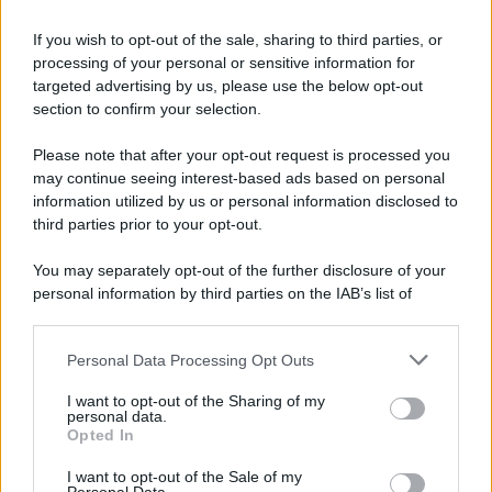
Il lutto /
Addio a Francesco Guccini, il poeta della canzone
d’autore italiana
If you wish to opt-out of the sale, sharing to third parties, or
processing of your personal or sensitive information for
targeted advertising by us, please use the below opt-out
section to confirm your selection.
L'anniversario /
90 anni di Yves Saint Laurent, tra moda e
scandali
Please note that after your opt-out request is processed you
may continue seeing interest-based ads based on personal
information utilized by us or personal information disclosed to
third parties prior to your opt-out.
Perché i centri di intrattenimento per famiglie investono in
You may separately opt-out of the further disclosure of your
attrazioni ad alta tecnologia
personal information by third parties on the IAB’s list of
downstream participants.
Personal Data Processing Opt Outs
This information may also be disclosed by us to third parties
Il conflitto /
La mafia russa e l'arma del caos
on the IAB’s List of Downstream Participants that may further
I want to opt-out of the Sharing of my
disclose it to other third parties.
personal data.
Opted In
Please note that this website/app uses one or more Google
services and may gather and store information including but
I want to opt-out of the Sale of my