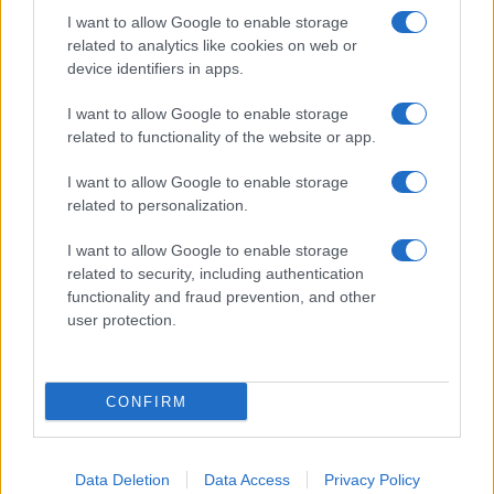
Giornale dello
Chi siamo
I want to allow Google to enable storage
Spettacolo
related to analytics like cookies on web or
Contributors
device identifiers in apps.
Wondernet
Facebook
I want to allow Google to enable storage
Giuliana Sgrena
related to functionality of the website or app.
Twitter
I want to allow Google to enable storage
Google News
related to personalization.
Mastodon
I want to allow Google to enable storage
related to security, including authentication
Cookie Policy
functionality and fraud prevention, and other
user protection.
Preferenze Privacy
CONFIRM
©2021 Globalist.it • All right reserved.
Data Deletion
Data Access
Privacy Policy
Syndication