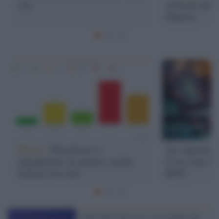
city
network dell
Editore
Media /
Pluralismo e
Tra algoritmi
eguaglianza di genere, media
Cosa sono RTP
italiani bocciati
RNG
Cyber Resilient Act: cosa cambia nel