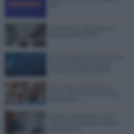
2026
Arca Evolution: guida completa al
gestionale ERP per PMI
Sovranità digitale e localizzazione dei
dati: perché sempre più aziende
scelgono infrastrutture italiane
Gioco online, la vera tutela è la
legalità: intervista a Claudio Poggi
(iGaming.com)
Il professionista del futuro è qui:
TeamSystem ridisegna il perimetro
delle professioni