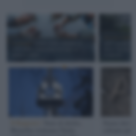
Servizio Pubblic
La ricerca /
Schiavi dello schermo: il
tagli e promozio
costo della connessione no-stop su
fuori Cucciari e
umore e salute
il silenzio
Il Rapporto /
Stato di diritto,
Siamo davver
Bruxelles richiama l'Italia
soltanto più 