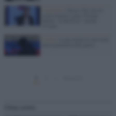
La polemica /
Chiocci (Tg1) dice di
essere di destra e grato a Giorgia
Meloni, "Si fida di me": insorge
l'Usigrai
Ucraina /
La più comune IA entra nella
nuova grammatica della guerra
1
2
…
Successivi
Ultime notizie