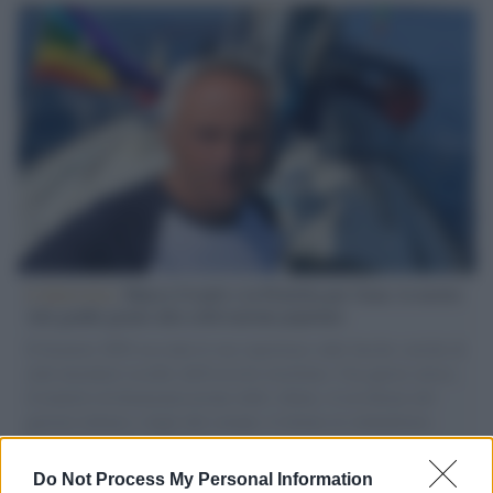
L'intervista /
Marco Croatti e la Flottilla per Gaza: le nostre
vele gonfie grazie alla sollevazione popolare
Il Senatore M5S racconta la sua esperienza sulle barche cariche di
aiuti umanitari assalite dall'esercito israeliano. Una guerra atroce,
il tentativo di disumanizzazione delle vittime, il servilismo del
governo italiano e degli altri europei, il ritorno al colonialismo.
L'importanza dei movimenti.
Do Not Process My Personal Information