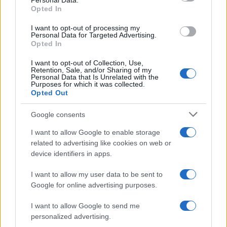
Personal Data.
not limited to your visit or usage behaviour. You may click to
Opted In
grant or deny consent to Google and its third-party tags to
use your data for below specified purposes in below Google
I want to opt-out of processing my
consent section.
Personal Data for Targeted Advertising.
Opted In
I want to opt-out of Collection, Use,
Retention, Sale, and/or Sharing of my
Personal Data that Is Unrelated with the
Purposes for which it was collected.
Opted Out
Syndication
Culture
Google consents
Salute
Globalist
I want to allow Google to enable storage
related to advertising like cookies on web or
Megachip
Globalscience
device identifiers in apps.
GiULia
Globalsport
I want to allow my user data to be sent to
Google for online advertising purposes.
Prima Pagina
I want to allow Google to send me
personalized advertising.