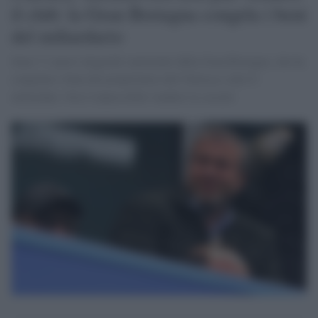
il club: la Gran Bretagna congela i beni
del miliardario
Sono 7 i nuovi oligarchi sanzionati dalla Gran Bretagna, che ha
congelato i beni del proprietario del Chelsea e altri 6
miliardari. Ora è impossibile vendere la società