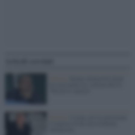
Articoli correlati
Sanzioni /
Roman Abramovich chiede
un risarcimento da 1 milione alla Ue:
"Ritirate le sanzioni"
Sanzioni /
Ucraina, gli Usa autorizzano
il sequestro di due aerei di Roman
Abramovich