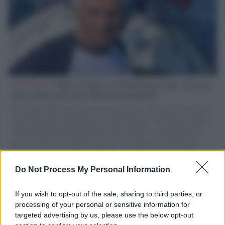
L'intervista /
Marco Croatti e la Flottilla per Gaza: le nostre
vele gonfie grazie alla sollevazione popolare
Il Senatore M5S racconta la sua esperienza sulle barche cariche di
aiuti umanitari assalite dall'esercito israeliano. Una guerra atroce,
il tentativo di disumanizzazione delle vittime, il servilismo del
governo italiano e degli altri europei, il ritorno al colonialismo.
L'importanza dei movimenti.
Do Not Process My Personal Information
Tel Aviv /
La “vittoria totale” di Israele significa una guerra
senza fine
If you wish to opt-out of the sale, sharing to third parties, or
processing of your personal or sensitive information for
targeted advertising by us, please use the below opt-out