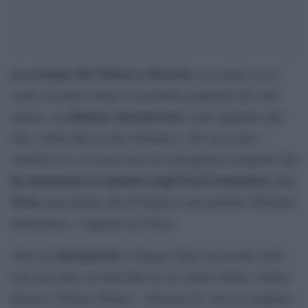
La cessione del Chelsea è bloccata
: nei giorni scorsi
erano circolate notizie su possibili acquirenti del club
Roman Abramovich
inglese, ma
è stato aggiunto alla
lista, stilata dal governo britannico, dei russi sotto
Lo
sanzioni ed i cui asset sono di conseguenza congelati.
ha annunciato la ministra degli Esteri britannica, Liz
Truss
, precisando che all’oligarca sarà proibito effettuare
transazioni e viaggiare nel Paese.
Abramovich
Oltre ad
, il Regno Unito ha inserito nella
lista nera altri sei individui tra cui Alexei Miller, Andrei
Kostin e Nikolai Tokarev. Abramovich, che ha comprato