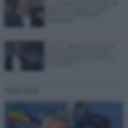
Uk /
Abramovic, il canto dei tifosi del
Chelsea per l'oligarca, il Governo
britannico: "Completamente
inappropriato"
Bruxelles /
Abramovich finisce nella
nuova blacklist della Ue: sanzioni
contro il proprietario del Chelsea e
altri oligarchi
Ultime notizie