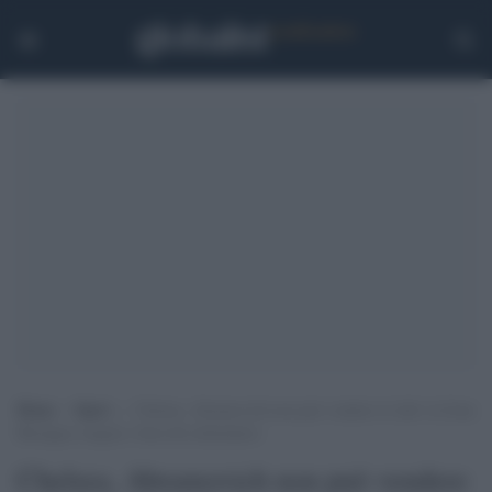
Home
>
Sport
>
Chelsea, Abramovich non può vendere il club: la Gran
Bretagna congela i beni del miliardario
Chelsea, Abramovich non può vendere