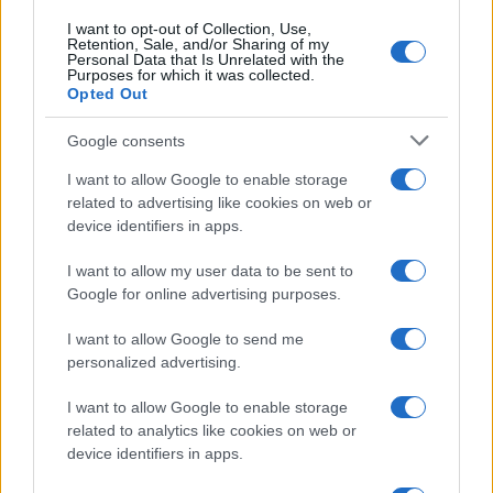
I want to opt-out of Collection, Use,
Retention, Sale, and/or Sharing of my
Personal Data that Is Unrelated with the
Purposes for which it was collected.
Opted Out
Syndication
Culture
Google consents
Salute
Globalist
I want to allow Google to enable storage
related to advertising like cookies on web or
Megachip
Globalscience
device identifiers in apps.
GiULia
Globalsport
I want to allow my user data to be sent to
Google for online advertising purposes.
Prima Pagina
I want to allow Google to send me
personalized advertising.
Giornale dello
Chi siamo
I want to allow Google to enable storage
Spettacolo
related to analytics like cookies on web or
Contributors
device identifiers in apps.
Wondernet
Facebook