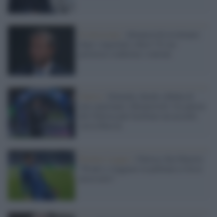
Il retroscena /
Abramovich avvelenato
dopo i negoziati a Kiev? Il suo
portavoce conferma i sintomi
Guerra /
Zelensky chiede a Biden di
non sanzionare Abramovich: l'ex patron
del Chelsea può facilitare un accordo
con la Russia
Premier League /
Chelsea, Kai Havertz:
"Pronti a viaggiare in pullman se fosse
necessario"