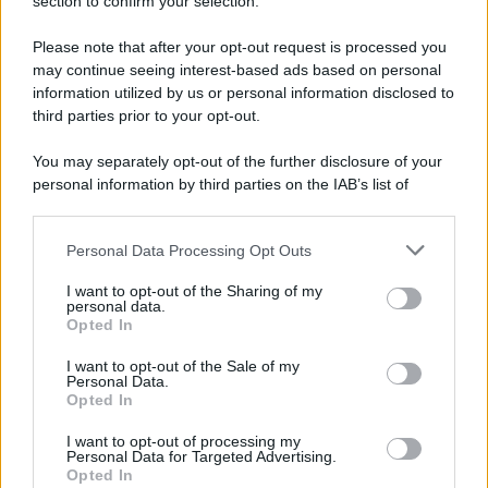
section to confirm your selection.
Vangelo /
La vita si intreccia con le paure come il giorno
succede alla notte
Please note that after your opt-out request is processed you
may continue seeing interest-based ads based on personal
information utilized by us or personal information disclosed to
third parties prior to your opt-out.
La scoperta /
Oplontis, le vittime dell’eruzione del Vesuvio
You may separately opt-out of the further disclosure of your
furono più numerose del previsto
personal information by third parties on the IAB’s list of
downstream participants.
Personal Data Processing Opt Outs
This information may also be disclosed by us to third parties
Il medagliere /
Europei di nuoto: Pellecani guida una super
on the IAB’s List of Downstream Participants that may further
I want to opt-out of the Sharing of my
Italia
disclose it to other third parties.
personal data.
Opted In
Please note that this website/app uses one or more Google
services and may gather and store information including but
I want to opt-out of the Sale of my
Personal Data.
not limited to your visit or usage behaviour. You may click to
Opted In
grant or deny consent to Google and its third-party tags to
use your data for below specified purposes in below Google
I want to opt-out of processing my
consent section.
Personal Data for Targeted Advertising.
Opted In