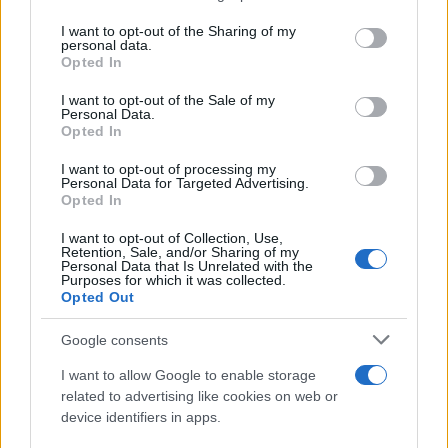
L'anniversario /
90 anni di Yves Saint Laurent, tra moda e
on the IAB’s List of Downstream Participants that may further
I want to opt-out of the Sharing of my
scandali
disclose it to other third parties.
personal data.
Opted In
Please note that this website/app uses one or more Google
services and may gather and store information including but
I want to opt-out of the Sale of my
Personal Data.
not limited to your visit or usage behaviour. You may click to
Opted In
grant or deny consent to Google and its third-party tags to
use your data for below specified purposes in below Google
I want to opt-out of processing my
consent section.
Personal Data for Targeted Advertising.
Opted In
I want to opt-out of Collection, Use,
Retention, Sale, and/or Sharing of my
Personal Data that Is Unrelated with the
Purposes for which it was collected.
Opted Out
Syndication
Culture
Google consents
Salute
Globalist
I want to allow Google to enable storage
related to advertising like cookies on web or
Megachip
Globalscience
device identifiers in apps.