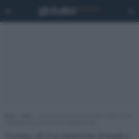
Home
>
Esteri
>
Ucraina, gli Usa rimuovono il bando e danno l’ok ad
equipaggiare con le proprie armi il battaglione Azov
Ucraina, gli Usa rimuovono il bando e