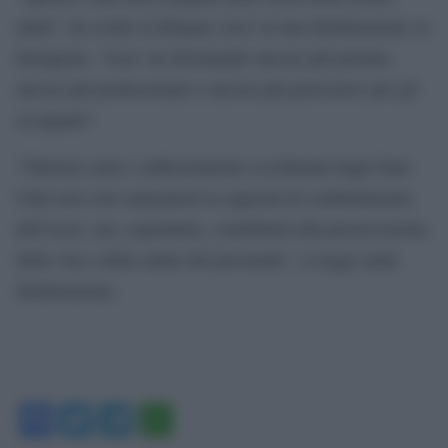
unità”, ha scritto la Brigata Azov in una dichiarazione su
Instagram. “Azov sta diventando ancora più potente,
ancora più professionale e ancora più pericoloso per gli
occupanti”.
“Ottenere armi e addestramento occidentali dagli Stati
Uniti non solo aumenterà la capacità di combattimento
dell’Azov, ma, soprattutto, contribuirà alla preservazione
della vita e della salute del personale”, si legge nella
dichiarazione.
Facebook
Twitter
Telegram
WhatsApp