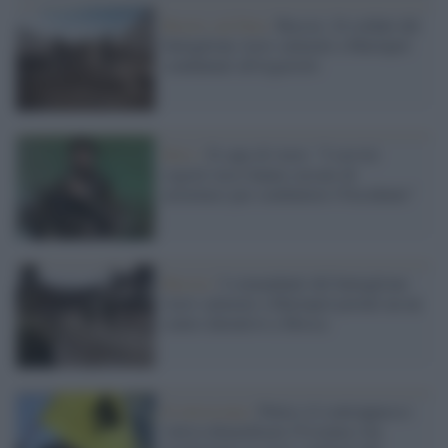
Rostov sul Don /
Russia: 24 soldati del
battaglione Azov catturati a Mariupol
condannati all'ergastolo
Kiev /
Il capo di Azov: "I servizi
segreti russi hanno cercato di
arruolarci per combattere l'Occidente"
Russia /
I comandanti del battaglione
Azov catturati a Mariupol portati un un
centro detentivo a Mosca
Il retroscena /
Putin e il contrappasso:
voleva denazificare l'Ucraina e ha