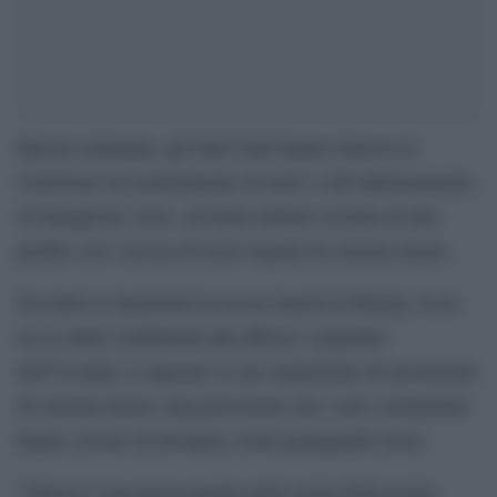
Questa settimana, gli Stati Uniti hanno rimosso le
restrizioni sul trasferimento di armi e sull’addestramento
al battaglione Azov, un’unità militare ucraina di alto
profilo con l’accusa di avere legami di estrema destra.
Secondo le intenzioni la mossa aiuterà la Brigata Azov,
tra le unità combattenti più efficaci e popolari
dell’Ucraina, a superare la sua reputazione di movimento
di estrema destra, una percezione che i suoi comandanti
hanno cercato di dissipare come propaganda russa.
“Questa è una nuova pagina nella storia della nostra