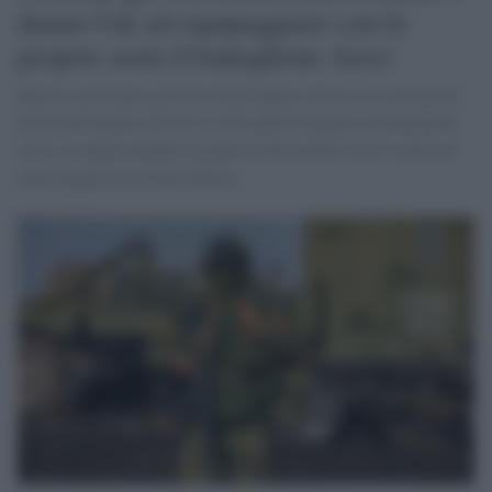
danno l'ok ad equipaggiare con le
proprie armi il battaglione Azov
Questa settimana, gli Stati Uniti hanno rimosso le restrizioni
sul trasferimento di armi e sull’addestramento al battaglione
Azov, un’unità militare ucraina di alto profilo con l’accusa di
avere legami di estrema destra.