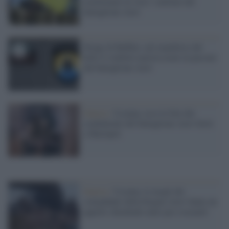
trasformato in 'eroi' i militari del
battaglione Azov
Strage di Buffalo, nel manifesto del
kille il simbolo nazista usato in passato
dal battaglione Azov
Guerra /
Ucraina, ecco le foto dei
combattenti del battaglione Azov feriti
a Mariupol
Guerra /
Ucraina, le mogli dei
comandanti della brigata Azov fanno un
appello chiedendo aiuto per evacuarli