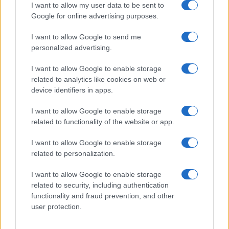
GiULia
Globalsport
I want to allow my user data to be sent to
Google for online advertising purposes.
Prima Pagina
I want to allow Google to send me
personalized advertising.
Giornale dello
Chi siamo
I want to allow Google to enable storage
Spettacolo
related to analytics like cookies on web or
Contributors
device identifiers in apps.
Wondernet
Facebook
I want to allow Google to enable storage
Giuliana Sgrena
related to functionality of the website or app.
Twitter
I want to allow Google to enable storage
Google News
related to personalization.
Mastodon
I want to allow Google to enable storage
related to security, including authentication
Cookie Policy
functionality and fraud prevention, and other
user protection.
Preferenze Privacy