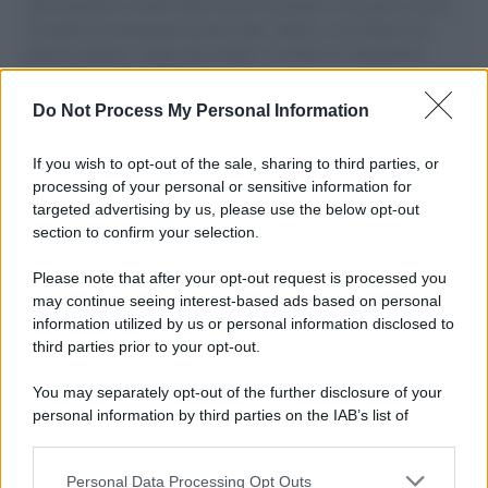
aiuti umanitari assalite dall'esercito israeliano. Una guerra atroce,
il tentativo di disumanizzazione delle vittime, il servilismo del
governo italiano e degli altri europei, il ritorno al colonialismo.
L'importanza dei movimenti.
Do Not Process My Personal Information
Palestina /
Il Board of Peace di Trump assegna il primo
contratto per un rudimentale avamposto militare a Gaza
If you wish to opt-out of the sale, sharing to third parties, or
processing of your personal or sensitive information for
targeted advertising by us, please use the below opt-out
section to confirm your selection.
L'evento /
La Sila diventa un palcoscenico naturale: nasce “A
Farla Amare Comincia Tu – Opera Sila”
Please note that after your opt-out request is processed you
may continue seeing interest-based ads based on personal
information utilized by us or personal information disclosed to
third parties prior to your opt-out.
Il ricordo /
Le radici di Francesco Guccini
You may separately opt-out of the further disclosure of your
personal information by third parties on the IAB’s list of
downstream participants.
Personal Data Processing Opt Outs
This information may also be disclosed by us to third parties