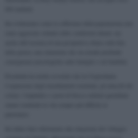
600 studenti.
Ha evidenziato come le sofferenze della popolazione non
siano aggravate soltanto dalle condizioni attuali, ma
anche dall’assenza di una prospettiva chiara sulla fine
della guerra, una situazione che sta avendo profonde
conseguenze psicologiche sulle famiglie e sui bambini.
Pizzaballa ha inoltre avvertito che in Cisgiordania
l’espansione degli insediamenti israeliani, gli attacchi dei
coloni, l’impunità e i posti di blocco militari quotidiani
stanno rendendo la vita sempre più difficile ai
palestinesi.
Ha infine fatto riferimento alla situazione del villaggio