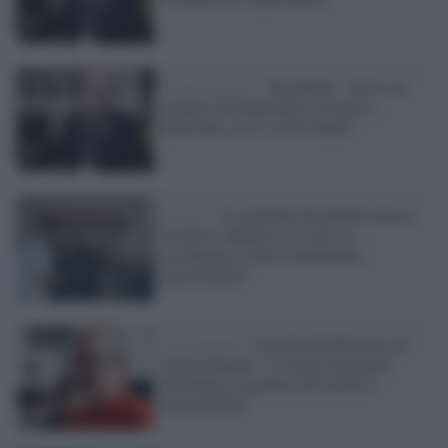
Gerusalemme /
Pizzaballa: “Serve un
cambio di leadership in Israele e
Palestina, ma ci vorrà tempo”
Chiesa /
Il cardinale Pizzaballa attacca
Israele e definisce ciò che sta
accadendo a Gaza 'moralmente
inaccettabile"
La denuncia /
Il grido del Patriarca di
Gerusalemme: "A Gaza situazione
disumana, la politica di Israele è
inaccettabile"