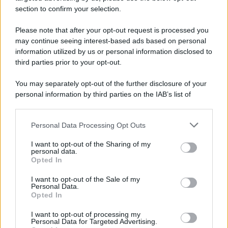
section to confirm your selection.
Il ricordo /
Quando Guccini raccontava le "Cronache
epafaniche": l'intervista all'artista che si definiva un
Please note that after your opt-out request is processed you
'narratore'
may continue seeing interest-based ads based on personal
information utilized by us or personal information disclosed to
third parties prior to your opt-out.
Lo studio /
Disinformazione russa e destra: anche la
You may separately opt-out of the further disclosure of your
macchina propagandistica di Putin dietro la crisi di Ceuta
personal information by third parties on the IAB’s list of
downstream participants.
Personal Data Processing Opt Outs
This information may also be disclosed by us to third parties
Tendenze /
Sale il numero degli acquisti online in Europa e
on the IAB’s List of Downstream Participants that may further
I want to opt-out of the Sharing of my
aumentano le vendite di articoli second hand
disclose it to other third parties.
personal data.
Opted In
Please note that this website/app uses one or more Google
services and may gather and store information including but
I want to opt-out of the Sale of my
Personal Data.
not limited to your visit or usage behaviour. You may click to
Opted In
grant or deny consent to Google and its third-party tags to
use your data for below specified purposes in below Google
I want to opt-out of processing my
consent section.
Personal Data for Targeted Advertising.