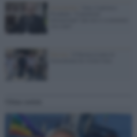
Gerusalemme /
Gaza, il patriarca
Pizzaballa: “Convenzioni
internazionali? Qui non si sa nemmeno
cosa siano”
Palestina /
Il Patriarca Latino di
Gerusalemme ha visitato Gaza
Ultime notizie