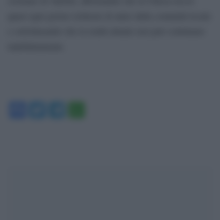
cristiano di Taybeh, affermando che la Chiesa riceve
quasi ogni giorno richieste di aiuto dalla comunità locale
e sottolineando che la realtà attuale non può continuare
indefinitamente.
Facebook
Twitter
Telegram
WhatsApp