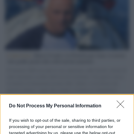
L'intervista /
Marco Croatti e la Flottilla per Gaza: le nostre
vele gonfie grazie alla sollevazione popolare
Il Senatore M5S racconta la sua esperienza sulle barche cariche di
aiuti umanitari assalite dall'esercito israeliano. Una guerra atroce,
il tentativo di disumanizzazione delle vittime, il servilismo del
governo italiano e degli altri europei, il ritorno al colonialismo.
L'importanza dei movimenti.
Do Not Process My Personal Information
Musica /
Al maestro Francesco Guccini
If you wish to opt-out of the sale, sharing to third parties, or
processing of your personal or sensitive information for
targeted advertising by us, please use the below opt-out