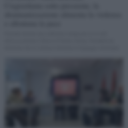
Cisgiordania sotto pressione, la
disumanizzazione alimenta la violenza
e allontana la pace
Parlando durante una conferenza stampa presso la sede
dell'associazione L’Œuvre d’Orient a Parigi, Pizzaballa ha
dichiarato che la violenza è diventata il linguaggio dominante