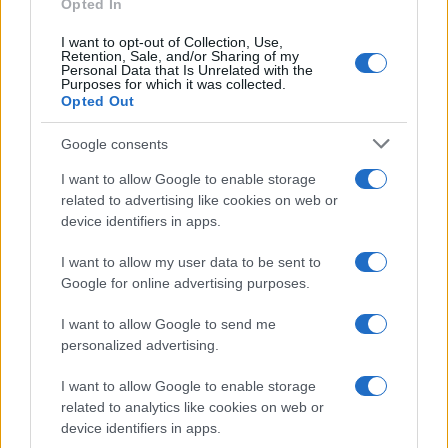
Opted In
I want to opt-out of Collection, Use,
Retention, Sale, and/or Sharing of my
Personal Data that Is Unrelated with the
Purposes for which it was collected.
Opted Out
Syndication
Culture
Google consents
Salute
Globalist
I want to allow Google to enable storage
related to advertising like cookies on web or
Megachip
Globalscience
device identifiers in apps.
GiULia
Globalsport
I want to allow my user data to be sent to
Google for online advertising purposes.
Prima Pagina
I want to allow Google to send me
personalized advertising.
Giornale dello
Chi siamo
I want to allow Google to enable storage
Spettacolo
related to analytics like cookies on web or
Contributors
device identifiers in apps.
Wondernet