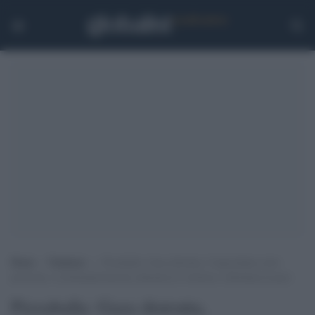
Home
>
Tendenze
>
Pizzaballa: Gaza distrutta, Cisgiordania sotto
pressione, la disumanizzazione alimenta la violenza e allontana la pace
Pizzaballa: Gaza distrutta,