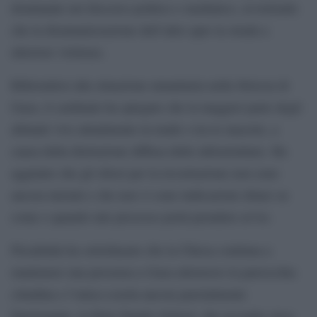
dominante nel discorso politico e mediatico, avvertendo
che la disumanizzazione dell’altro apre la strada a
ulteriore violenza.
Riferendosi alla situazione umanitaria nella Striscia di
Gaza, il cardinale ha spiegato che la maggior parte degli
abitanti vive attualmente in tende o tra le macerie, a
causa della distruzione diffusa delle infrastrutture. Ha
aggiunto che gli sforzi per la ricostruzione non sono
ancora iniziati e che non vi sono indicazioni chiare su
come o quando tale processo potrà prendere avvio.
Pizzaballa ha sottolineato che la Chiesa continua a
mantenere una presenza a Gaza attraverso la parrocchia
cittadina e l’unica scuola ancora parzialmente
funzionante, la Holy Family School, che accoglie circa