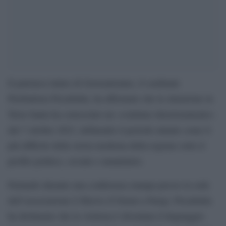
Il patriarca latino di Gerusalemme, il cardinale
Pierbattista Pizzaballa, ha affermato che la situazione in
Terra Santa ha conosciuto un «continuo deterioramento»
dal 7 ottobre 2023, definendo il periodo attuale come il
più difficile della storia moderna della regione sotto il
profilo politico, sociale e umanitario.
Parlando durante una conferenza stampa presso la sede
dell’associazione L’Œuvre d’Orient a Parigi, Pizzaballa
ha dichiarato che la violenza è diventata il linguaggio