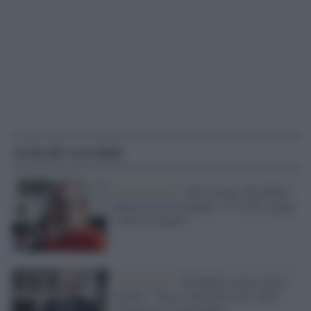
Articoli correlati
Gerusalemme /
Terra Santa, Pizzaballa
mette le cose in chiaro: "C’è chi occupa
e chi è occupato"
Occupazione /
Pizzaballa tuona contro
Israele: "Non si può più tacere sulle
violenze in Cisgiordania"