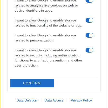
I want to allow Google to enable storage
Spettacolo
related to analytics like cookies on web or
Contributors
device identifiers in apps.
Wondernet
Facebook
I want to allow Google to enable storage
Giuliana Sgrena
related to functionality of the website or app.
Twitter
I want to allow Google to enable storage
Google News
related to personalization.
Mastodon
I want to allow Google to enable storage
related to security, including authentication
Cookie Policy
functionality and fraud prevention, and other
user protection.
Preferenze Privacy
CONFIRM
©2021 Globalist.it • All right reserved.
Data Deletion
Data Access
Privacy Policy
Syndication