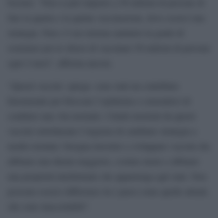
booster. “Non si può imporre a 50 milioni di persone di
fare la quarta o la quinta vaccinazione, deve esserci una
strategia. Non c’è un sistema sanitario in grado di
sostenere poi lo sforzo di vaccinare 50 milioni di persone
ogni 4 mesi”, afferma ancora.
“Questi vaccini -spiega- sono stati un contributo
fenomenale per bloccare l’epidemia e consentirci di
condurre una vita normale. I limiti mostrati da questi
vaccini sottolineano l’urgenza di cambiare strategia a
medio termine: bisogna investire e sviluppare vaccini che
abbiano una durata maggiore, costino meno e abbiano
una proprietà intellettuale che appartenga agli stati. Non
possono esserci differenze tra i paesi come quelle attuali,
che sono inaccettabili”.