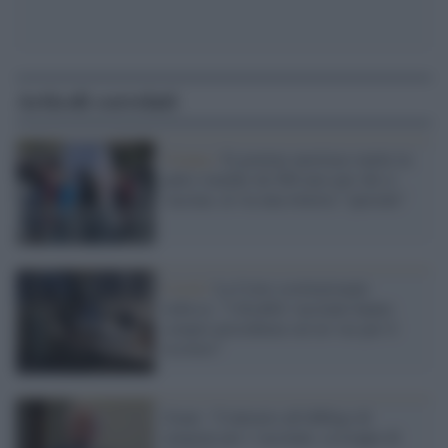
Articoli correlati
Vienna /
Il governo austriaco mette in
palio voucher da 500 euro per chi si
vaccina: al via una lotteria "speciale"
Covid /
La Corte costituzionale
tedesca: "I disabili vaccinati hanno
sempre precedenza sui no vax per il
ricovero"
Giani: "Contrario all'obbligo di
tamponi per i vaccinati, sa troppo di