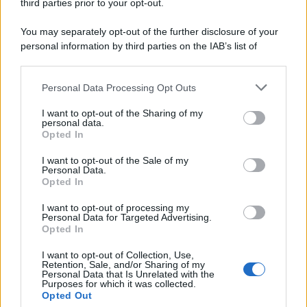
third parties prior to your opt-out.
La scoperta /
Oplontis, le vittime dell’eruzione del Vesuvio
You may separately opt-out of the further disclosure of your
furono più numerose del previsto
personal information by third parties on the IAB’s list of
downstream participants.
Personal Data Processing Opt Outs
This information may also be disclosed by us to third parties
Il medagliere /
Europei di nuoto: Pellecani guida una super
on the IAB’s List of Downstream Participants that may further
I want to opt-out of the Sharing of my
Italia
disclose it to other third parties.
personal data.
Opted In
Please note that this website/app uses one or more Google
services and may gather and store information including but
I want to opt-out of the Sale of my
Personal Data.
not limited to your visit or usage behaviour. You may click to
Opted In
grant or deny consent to Google and its third-party tags to
use your data for below specified purposes in below Google
I want to opt-out of processing my
consent section.
Personal Data for Targeted Advertising.
Opted In
I want to opt-out of Collection, Use,
Retention, Sale, and/or Sharing of my
Personal Data that Is Unrelated with the
Purposes for which it was collected.
Opted Out