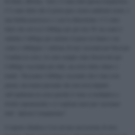
In Italia, afferma, “non c’è stata tutta questa trasparenza.
C’è stato detto che il green pass creava ambienti sicuri, è
una bufala pazzesca e i casi lo dimostrano. C’è stato
detto che serviva l’obbligo per gli over 50: un conto è
stabilire l’obbligo per mettere il paese in futuro e un
conto è obbligare 1 milione di non vaccinati per bloccare
l’ondata in corso. Io sono sempre stato favorevole per
l’obbligo vaccinale per tutti, ma avrei detto chiaro e
tondo: ‘Facciamo l’obbligo vaccinale che è una cosa
giusta, ma tenete presente che non avrà impatto
sull’epidemia in corso perché il virus si moltiplica a
livello esponenziale e ci vogliono mesi per vaccinare
tutti’. Questa è trasparenza”.
L’esperto ribadisce il no ad una successione di dosi