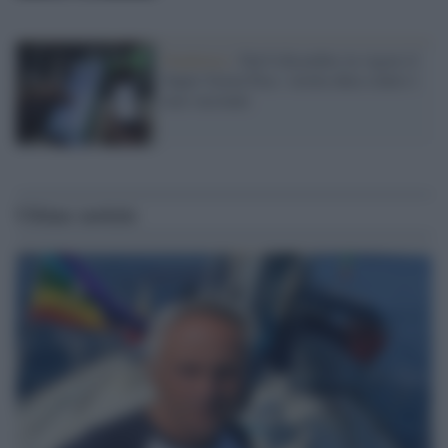
Pandemia /
Dal 6 dicembre in vigore il
Super Green Pass: stretta dura contro i
non vaccinati
Ultime notizie