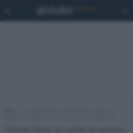
Home
>
.
>
Crisanti chiede un cambio di strategia: “Non si può
imporre a 50 milioni di persone di fare la quarta o la quinta dose”
Crisanti chiede un cambio di strategia: