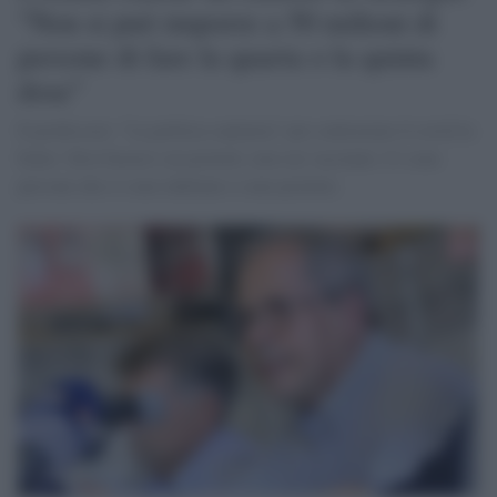
"Non si può imporre a 50 milioni di
persone di fare la quarta o la quinta
dose"
Il professore: "La politica sanitaria" per contrastare il covid in
Italia "deve basarsi sui protetti, non sui vaccinati. Ci sono
persone che si sono infettate e sono protette.