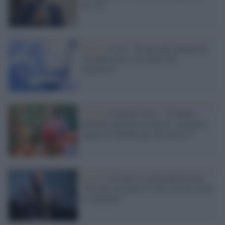
no-vax"
Covid /
Costa: "Il tema dei tamponi ai
vaccinati non è sul tavolo del
ministero"
Covid /
Ciciliano (Cts): "Il Natale
potranno passarlo insieme i vaccinati,
auguri al telefono per chi non lo è"
Covid /
Crisanti lo spiega benissimo:
"Tra non vaccinati il virus circola come
la varicella"