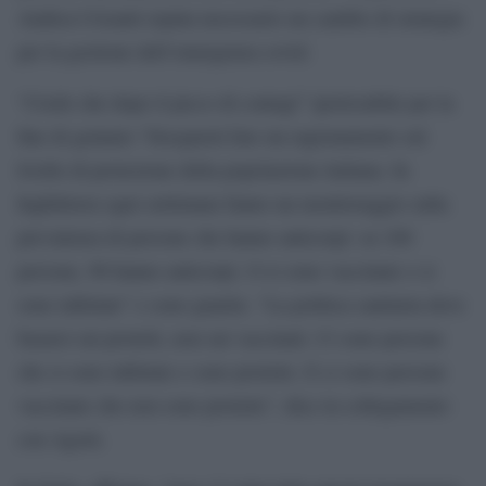
Andrea Crisanti reputa necessario un cambio di strategia
per la gestione dell’emergenza covid.
“Credo che dopo il picco di contagi” ipotizzabile per la
fine di gennaio “bisognerà fare un ragionamento sul
livello di protezione della popolazione italiana. In
Inghilterra ogni settimana fanno un monitoraggio sulla
prevalenza di persone che hanno anticorpi: su 100
persone, 96 hanno anticorpi. O si sono vaccinate o si
sono infettate” e sono guarite. “La politica sanitaria deve
basarsi sui protetti, non sui vaccinati. Ci sono persone
che si sono infettate e sono protette. E ci sono persone
vaccinate che non sono protette”, dice in collegamento
con Agorà.