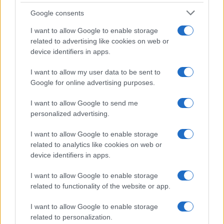
Syndication
Culture
Google consents
Salute
Globalist
I want to allow Google to enable storage
related to advertising like cookies on web or
Megachip
Globalscience
device identifiers in apps.
GiULia
Globalsport
I want to allow my user data to be sent to
Google for online advertising purposes.
Prima Pagina
I want to allow Google to send me
personalized advertising.
Giornale dello
Chi siamo
I want to allow Google to enable storage
Spettacolo
related to analytics like cookies on web or
Contributors
device identifiers in apps.
Wondernet
Facebook
I want to allow Google to enable storage
Giuliana Sgrena
related to functionality of the website or app.
Twitter
I want to allow Google to enable storage
Google News
related to personalization.