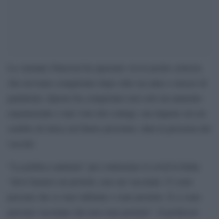
La variante Omicron ha spazzato via le poche certezze
che avevamo conquistato dopo oltre un anno e mezzo di
pandemia. Questo ha comportato non solo un aumento
esponenziale e mai visto dei contagi, ma impone ora un
cambio di ottica sul futuro prossimo, data la presenza dei
vaccini.
“La politica sanitaria” per contrastare il covid in Italia
“deve basarsi sui protetti, non sui vaccinati. Ci sono
persone che si sono infettate e sono protette. E ci sono
persone vaccinate che non sono protette”. Il professor