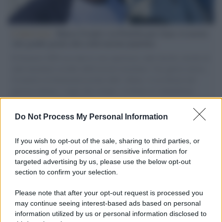
L'intervista /
Marco Croatti e la Flottilla per Gaza: le nostre
vele gonfie grazie alla sollevazione popolare
Il Senatore M5S racconta la sua esperienza sulle barche cariche di
aiuti umanitari assalite dall'esercito israeliano. Una guerra atroce,
il tentativo di disumanizzazione delle vittime, il servilismo del
governo italiano e degli altri europei, il ritorno al colonialismo.
L'importanza dei movimenti.
Do Not Process My Personal Information
Tel Aviv /
La “vittoria totale” di Israele significa una guerra
senza fine
If you wish to opt-out of the sale, sharing to third parties, or
processing of your personal or sensitive information for
targeted advertising by us, please use the below opt-out
section to confirm your selection.
Vangelo /
La vita si intreccia con le paure come il giorno
succede alla notte
Please note that after your opt-out request is processed you
may continue seeing interest-based ads based on personal
information utilized by us or personal information disclosed to