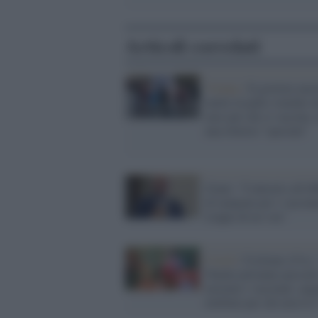
Articoli correlati
Vienna /
Il governo aust
mette in palio voucher 
euro per chi si vaccina: 
una lotteria "speciale"
Giani: "Contrario all'ob
di tamponi per i vaccinat
troppo di no-vax"
Covid /
Ciciliano (Cts):
Natale potranno passarl
insieme i vaccinati, augu
telefono per chi non lo è