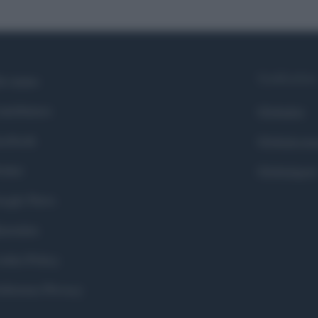
Syndication
i siamo
ntributors
Globalist
cebook
Globalscie
itter
Globalsport
ogle News
stodon
okie Policy
eferenze Privacy