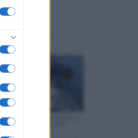
me notizie
ervista /
Marco Croatti e la Flottilla per
 le nostre vele gonfie grazie alla
vazione popolare