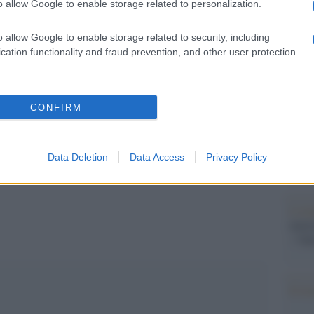
Il Se
o allow Google to enable storage related to personalization.
barch
ndestag. Il ministro della Salute del governo
dall'e
o allow Google to enable storage related to security, including
o con favore la decisione della Corte con un
tentat
cation functionality and fraud prevention, and other user protection.
servil
 importante prevenire il triage continuando ad
europ
ccelerando la campagna di vaccinazione.
dei m
CONFIRM
Pales
asseg
rudi
Data Deletion
Data Access
Privacy Policy
pp
L'eve
natu
– Ope
Il ri