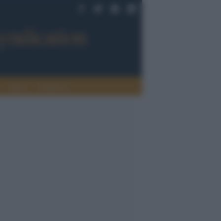
Sport
Tendenze