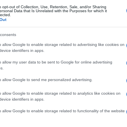
so di triage. Quando la quantità di pazienti gravi
o opt-out of Collection, Use, Retention, Sale, and/or Sharing
ersonal Data that Is Unrelated with the Purposes for which it
lected.
onibilità di posti letto in terapia intensiva, i
Out
i curare in base alle aspettative di
consents
Ulti
o allow Google to enable storage related to advertising like cookies on
mandazioni pandemiche attuali fornite agli
evice identifiers in apps.
e le persone con disabilità e vanno quindi
o allow my user data to be sent to Google for online advertising
lità di successo nel trattamento della malattia
s.
enza a breve termine. In questo modo, chi è
to allow Google to send me personalized advertising.
cedenza su chi non è vaccinato, a prescindere
o allow Google to enable storage related to analytics like cookies on
evice identifiers in apps.
ll’estate 2020, quando le nove persone si erano
L'int
o allow Google to enable storage related to functionality of the website
Gaza:
perché temevano di essere abbandonate dai medici
solle
 specifiche. Ora queste linee guida dovranno