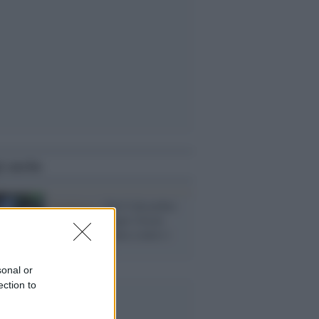
i anche
Pandemia /
Dal 6 dicembre
in vigore il Super Green
Pass: stretta dura contro i
non vaccinati
sonal or
ection to