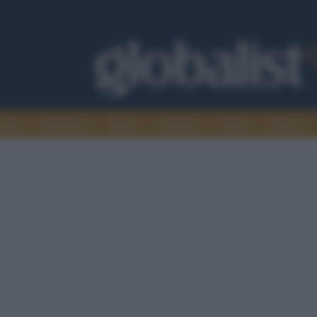
omia
Intelligence
Media
Ambiente
Cultura
Scienza