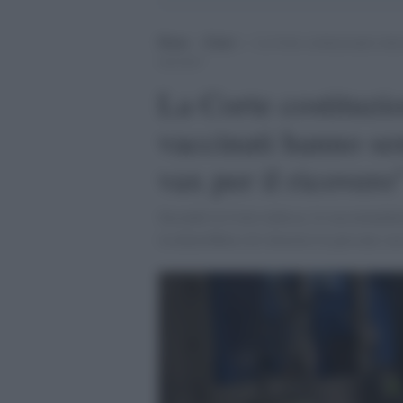
Home
>
Esteri
>
La Corte costituzionale tedes
ricovero”
La Corte costituzio
vaccinati hanno s
vax per il ricovero
Secondo la Corte tedesca, le raccomandazi
rischierebbero di sfavorire le persone co