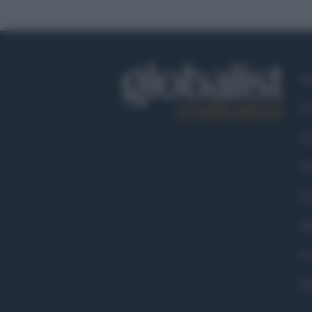
Ch
Co
Fa
Tw
Go
Ma
Co
Pr