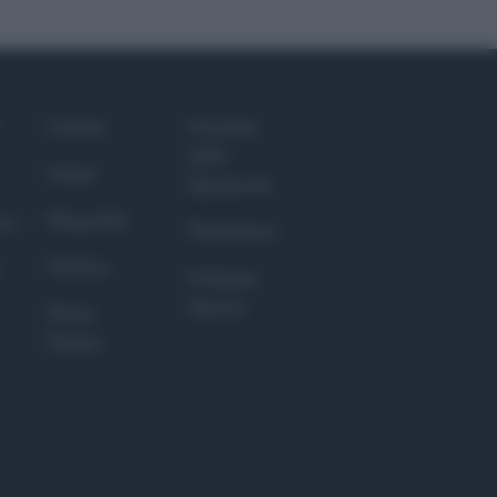
Culture
Giornale
dello
Salute
Spettacolo
Megachip
nce
Wondernet
GiULia
Giuliana
Sgrena
Prima
Pagina