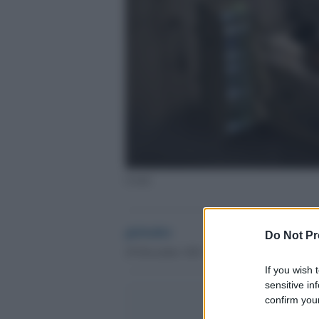
Covid
globalist
Do Not Pr
29 Dicembre 2021 - 16.21
If you wish 
sensitive in
confirm your