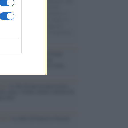
natore M5S racconta la sua esperienza sulle
e cariche di aiuti umanitari assalite
sercito israeliano. Una guerra atroce, il
ivo di disumanizzazione delle vittime, il
ismo del governo italiano e degli altri
ei, il ritorno al colonialismo. L'importanza
ovimenti.
tina /
Il Board of Peace di Trump
na il primo contratto per un
mentale avamposto militare a Gaza
nto /
La Sila diventa un palcoscenico
rale: nasce “A Farla Amare Comincia Tu
ra Sila”
cordo /
Le radici di Francesco Guccini