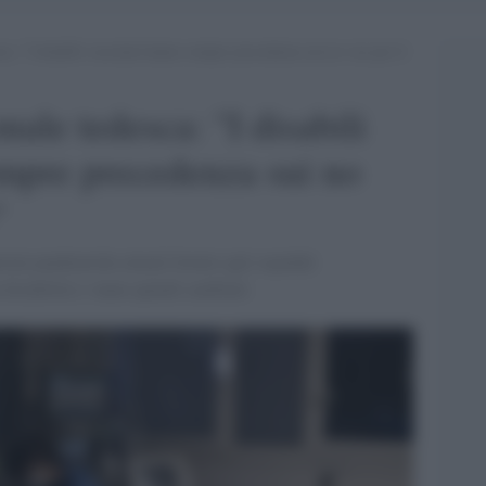
ca: “I disabili vaccinati hanno sempre precedenza sui no vax per il
nale tedesca: "I disabili
empre precedenza sui no
"
oni pandemiche attuali fornite agli ospedali
n disabilità e vanno quindi cambiate