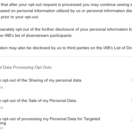
 that after your opt-out request is processed you may continue seeing i
ased on personal information utilized by us or personal information dis
 prior to your opt-out.
rately opt-out of the further disclosure of your personal information by
he IAB’s list of downstream participants.
tion may also be disclosed by us to third parties on the IAB’s List of 
 that may further disclose it to other third parties.
 that this website/app uses one or more Google services and may gath
l Data Processing Opt Outs
including but not limited to your visit or usage behaviour. You may click 
stabilito che la disabilità non deve influire sui
 to Google and its third-party tags to use your data for below specifi
o opt-out of the Sharing of my personal data.
in caso di scarsità di posti letto in Germania: tra
ogle consent section.
In
il primo deve avere comunque la precedenza.
o opt-out of the Sale of my Personal Data.
nto a intervenire con una legge che protegga le
In
to opt-out of processing my Personal Data for Targeted
ing.
In
e persone con disabilità o patologie pregresse