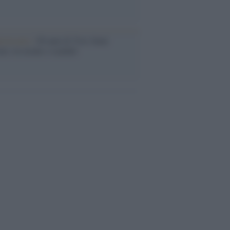
iversario /
90 anni di Yves Saint
nt, tra moda e scandali