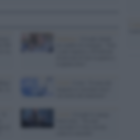
L'ann
Laure
riaco
Pandemia /
Crisanti chiede
da 500
un cambio di strategia: "Non
al via
si può imporre a 50 milioni
di persone di fare la quarta o
la quinta dose"
bligo
Covid /
Costa: "Il tema dei
i, sa
tamponi ai vaccinati non è
sul tavolo del ministero"
 "Il
Covid /
Crisanti lo spiega
o
benissimo: "Tra non
ri al
vaccinati il virus circola
"
come la varicella"