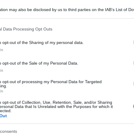
tion may also be disclosed by us to third parties on the IAB’s List of 
 that may further disclose it to other third parties.
 that this website/app uses one or more Google services and may gath
l Data Processing Opt Outs
including but not limited to your visit or usage behaviour. You may click 
 to Google and its third-party tags to use your data for below specifi
o opt-out of the Sharing of my personal data.
ogle consent section.
In
rattutto da parte di sindaci e presidenti di
o opt-out of the Sale of my Personal Data.
a situazione Covid a causa della variante
In
n attesa delle misure che il governo prenderà
to opt-out of processing my Personal Data for Targeted
ing.
In
che il governo prende. Quello che dico è che se
o opt-out of Collection, Use, Retention, Sale, and/or Sharing
ersonal Data that Is Unrelated with the Purposes for which it
menti più restrittivi per me ce n’è solo uno:
lected.
Out
quelle che vengono fatte di tamponi anche ai
 ai grandi eventi mi lasciano molto perplesso”.
consents