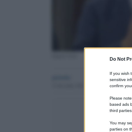
Eugenio Giani
Do Not Pr
If you wish 
globalist
sensitive in
21 Dicembre 2021 - 17.16
confirm your
Please note
based ads b
third parties
You may sepa
parties on t