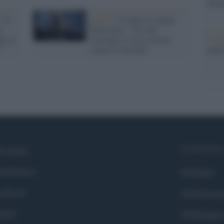
nume
 "Il
Covid /
Crisanti lo spiega
o
benissimo: "Tra non
ri al
vaccinati il virus circola
Il me
"
come la varicella"
guida
Syndication
i siamo
ntributors
Globalist
cebook
Globalscie
itter
Globalsport