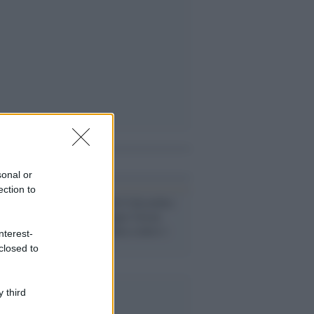
i anche
sonal or
ection to
Pandemia /
Dal 6 dicembre
in vigore il Super Green
Pass: stretta dura contro i
nterest-
non vaccinati
closed to
 third