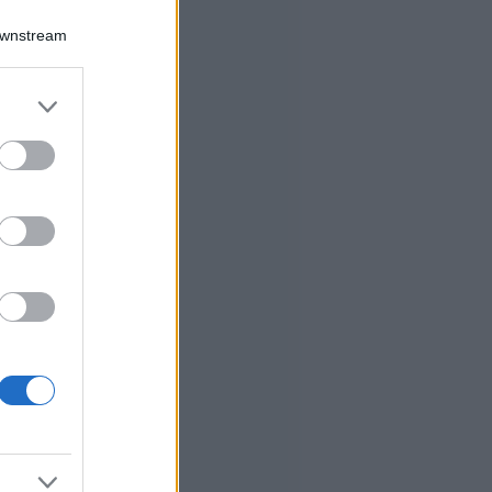
Downstream
er and store
to grant or
ed purposes