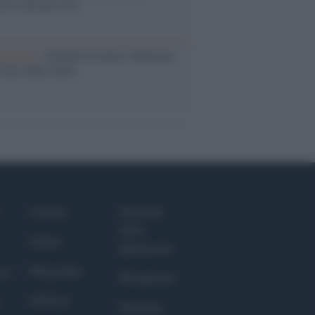
rose del previsto
dagliere /
Europei di nuoto: Pellecani
 una super Italia
Culture
Giornale
dello
Salute
Spettacolo
Megachip
nce
Wondernet
GiULia
Giuliana