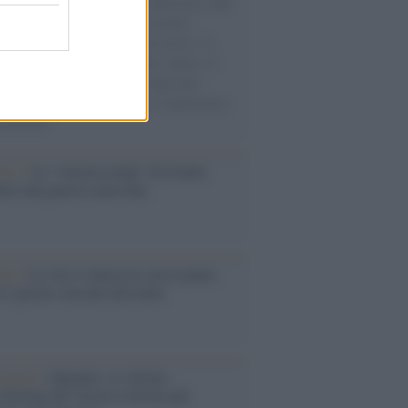
natore M5S racconta la sua esperienza sulle
e cariche di aiuti umanitari assalite
sercito israeliano. Una guerra atroce, il
ivo di disumanizzazione delle vittime, il
ismo del governo italiano e degli altri
ei, il ritorno al colonialismo. L'importanza
ovimenti.
Aviv /
La “vittoria totale” di Israele
fica una guerra senza fine
elo /
La vita si intreccia con le paure
il giorno succede alla notte
operta /
Oplontis, le vittime
eruzione del Vesuvio furono più