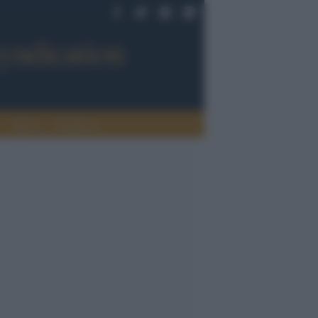
Sport
Tendenze