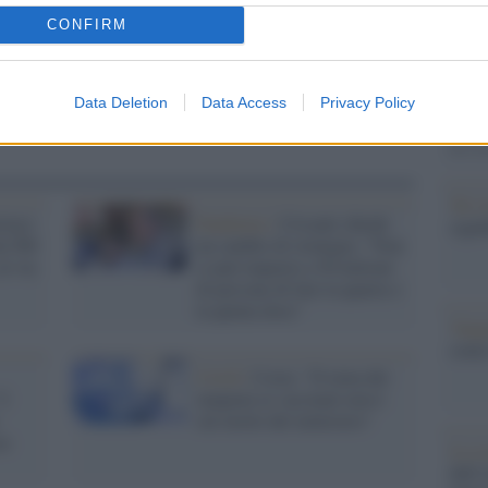
Il Se
barch
CONFIRM
dall'e
tentat
servil
Data Deletion
Data Access
Privacy Policy
europ
dei m
Tel 
riaco
Pandemia /
Crisanti chiede
signi
da 500
un cambio di strategia: "Non
al via
si può imporre a 50 milioni
di persone di fare la quarta o
la quinta dose"
Vang
come 
Covid /
Costa: "Il tema dei
"I
tamponi ai vaccinati non è
sul tavolo del ministero"
no
La sc
dell’