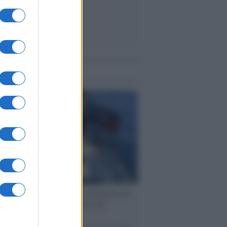
me notizie
ervista /
Marco Croatti e la Flottilla per
 le nostre vele gonfie grazie alla
vazione popolare