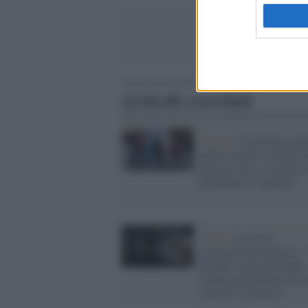
Articoli correlati
Vienna /
Il governo aust
mette in palio voucher 
euro per chi si vaccina: 
una lotteria "speciale"
Covid /
La Corte
costituzionale tedesca: 
disabili vaccinati hanno
sempre precedenza sui 
vax per il ricovero"