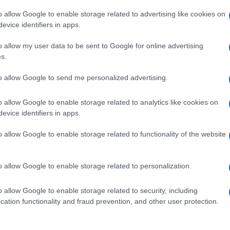
a conferenza stampa in Consiglio regionale, il
o allow Google to enable storage related to advertising like cookies on
evice identifiers in apps.
Giani, in merito alle nuove restrizioni anti-
o allow my user data to be sent to Google for online advertising
s.
Ulti
one- aggiunge Giani- sa troppo di no vax, che
to allow Google to send me personalized advertising.
 scelta di non vaccinarsi. Sono perché si vaccini
o allow Google to enable storage related to analytics like cookies on
mmunità di gregge”.
evice identifiers in apps.
o allow Google to enable storage related to functionality of the website
o allow Google to enable storage related to personalization.
pp
o allow Google to enable storage related to security, including
L'int
cation functionality and fraud prevention, and other user protection.
Gaza:
solle