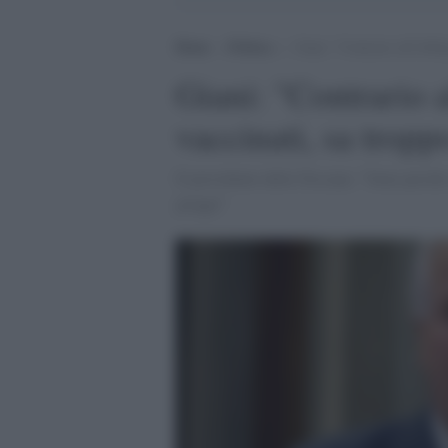
Home
>
Politica
>
Giani: “Contrario all’obbli
Giani: "Contrario a
vaccinati, sa tropp
Il presidente della Toscana: "Sono perché 
gregge"