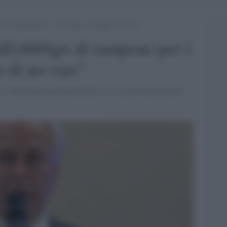
go di tamponi per i vaccinati, sa troppo di no-vax”
ll'obbligo di tamponi per i
o di no-vax"
si vaccini più gente possibile e si crei più immunità di