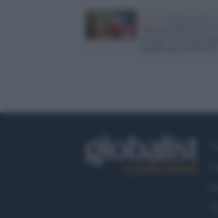
Covid /
Ciciliano (Cts):
Natale potranno passarl
insieme i vaccinati, augu
telefono per chi non lo è
Ch
Co
Fa
Tw