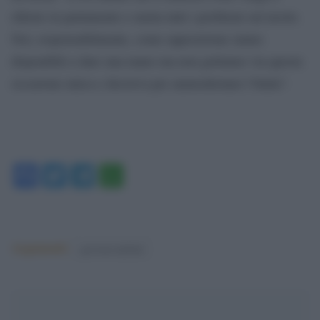
riferire in parlamento e metta tutti i problemi sul tavolo.
Noi, responsabilmente, come opposizione siamo
disponibili a dare una mano ma non gettiamo via questa
occasione unica e decisiva per ammodernare l’Italia”.
Facebook
Twitter
Telegram
WhatsApp
Argomenti:
governo meloni