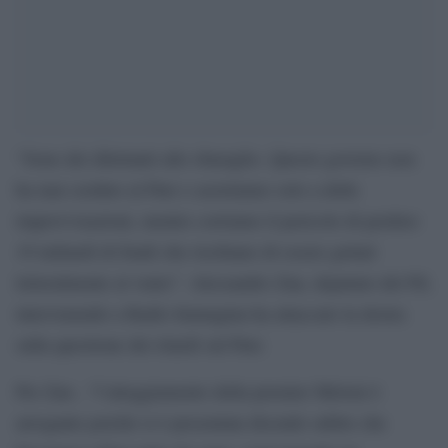
“Sono dei dilettanti allo sbaraglio. Questo governo non
ha mai creduto al Pnrr e assistiamo solo a delle
improvvisazioni, mentre corriamo il pericolo di perdere
19 miliardi di fondi che rischiano di essere gettati
letteralmente al vento”. Alessandro Zan, deputato del Pd,
intervenendo a Radio Immagina ha attaccato la destra
sulla questione dei ritardi sul Pnrr.
Per Zan , “l’atteggiamento della premier Meloni è
arrogante poiché si è presentata dicendo subito che