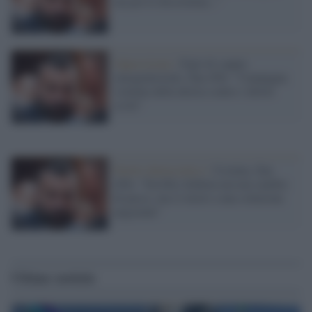
ma poi le discrimina..."
Opposizione /
Figli di coppie
omogenitoriali, Zan (Pd): "Campagna
violenta della destra contro i diritti
civili"
Partito democratico /
Ucraina, Zan
(Pd): "Da Elly Schlein nessun cambio
di passo, ma si lavori a una soluzione
negoziale"
Ultime notizie