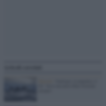
Articoli correlati
Migranti /
Naufragio a Lampedusa, il
Pd: "Serve una nuova Mare Nostrum
europea"