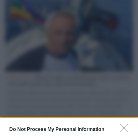
L'intervista /
Marco Croatti e la Flottilla per Gaza: le nostre
vele gonfie grazie alla sollevazione popolare
Il Senatore M5S racconta la sua esperienza sulle barche cariche di
aiuti umanitari assalite dall'esercito israeliano. Una guerra atroce,
il tentativo di disumanizzazione delle vittime, il servilismo del
governo italiano e degli altri europei, il ritorno al colonialismo.
L'importanza dei movimenti.
Do Not Process My Personal Information
Il caso /
Trump ha quasi esaurito l'arsenale Usa, ma il