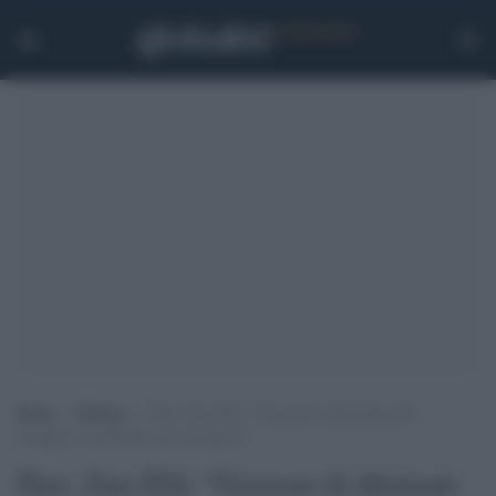
Home
>
Politica
>
Pnrr, Zan (Pd): “Governo di dilettanti allo
sbaraglio, da Meloni solo arroganza”
Pnrr, Zan (Pd): "Governo di dilettanti