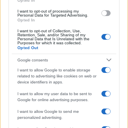
Opted In
grant or deny consent to Google and its third-party tags to
use your data for below specified purposes in below Google
I want to opt-out of processing my
consent section.
Personal Data for Targeted Advertising.
Opted In
I want to opt-out of Collection, Use,
Retention, Sale, and/or Sharing of my
Personal Data that Is Unrelated with the
Purposes for which it was collected.
Opted Out
Syndication
Culture
Google consents
Salute
Globalist
I want to allow Google to enable storage
related to advertising like cookies on web or
Megachip
Globalscience
device identifiers in apps.
GiULia
Globalsport
I want to allow my user data to be sent to
Google for online advertising purposes.
Prima Pagina
I want to allow Google to send me
personalized advertising.
Giornale dello
Chi siamo