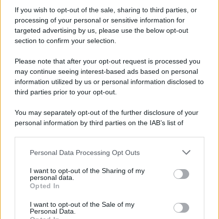
tycoon smentisce
If you wish to opt-out of the sale, sharing to third parties, or
processing of your personal or sensitive information for
targeted advertising by us, please use the below opt-out
section to confirm your selection.
Chiesa /
Papa Leone XIV denuncia le violenze in Ucraina e
Russia e chiede il rispetto del diritto umanitario e della
Please note that after your opt-out request is processed you
diplomazia
may continue seeing interest-based ads based on personal
information utilized by us or personal information disclosed to
third parties prior to your opt-out.
Il centenario /
A L'Aquila arriva la mostra "Tito, 100 anni
You may separately opt-out of the further disclosure of your
attraverso la forma"
personal information by third parties on the IAB’s list of
downstream participants.
Personal Data Processing Opt Outs
This information may also be disclosed by us to third parties
Il medagliere /
Europei di nuoto: Pellecani guida una super
on the IAB’s List of Downstream Participants that may further
I want to opt-out of the Sharing of my
Italia
disclose it to other third parties.
personal data.
Opted In
Please note that this website/app uses one or more Google
services and may gather and store information including but
I want to opt-out of the Sale of my
Personal Data.
not limited to your visit or usage behaviour. You may click to