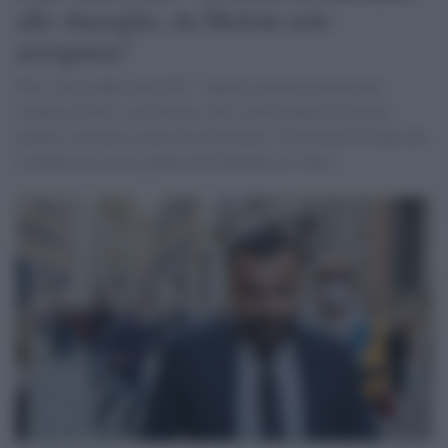
allo sbaraglio, da Meloni solo
arroganza"
Pnrr, Alessandro Zan (Pd): "Questo governo non ha mai
creduto al Pnrr e assistiamo solo a delle improvvisazioni,
mentre corriamo il pericolo di perdere 19 miliardi di fondi che
rischiano di essere gettati letteralmente al vento”.