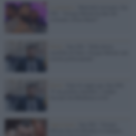
La polemica /
Maternità surrogata, Zan
(Pd): "Giorgia Meloni ha dato del
criminale a Elon Musk?"
Diritti /
Zan (Pd): "Dalla destra
omofobia di Stato, Giorgia Meloni sarà
travolta politicamente"
Diritti /
Figli di coppie gay, Zan (Pd):
"E' un governo omofobo, i sindaci
facciano disobbedienza civile"
Opposizione /
Zan (Pd): "Giorgia
Meloni dice di difendere le famiglie,