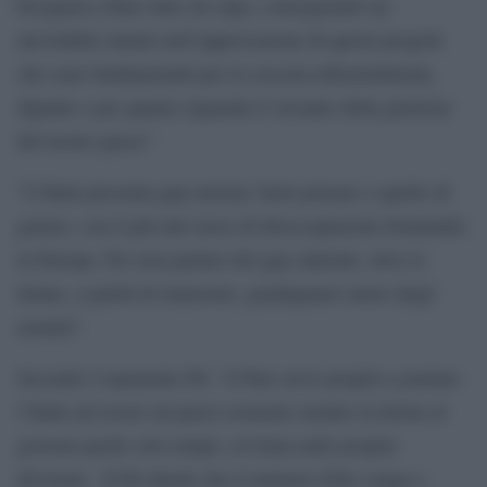
bisognava rifare tutto da capo, conseguendo un
inevitabile ritardo nell’approvazione di questi progetti
che sono fondamentali per la crescita infrastrutturale,
digitale e per quanto riguarda il versante della giustizia
del nostro paese”.
“L’Italia presenta gap enormi, basti pensare a quello di
genere, con il più alto tasso di disoccupazione femminile
in Europa. Per non parlare del gap salariale, dove le
donne, a parità di mansione, guadagnano meno degli
uomini”.
Secondo l’esponente Pd, “il Pnrr serve proprio a portare
l’Italia ad essere un paese avanzato mentre la destra al
governo perde solo tempo, avvitata nelle proprie
divisioni . Il Pd chiede che il ministro Fitto venga a