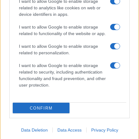
I want to allow Google to enable storage
Spettacolo
related to analytics like cookies on web or
Contributors
device identifiers in apps.
Wondernet
Facebook
I want to allow Google to enable storage
Giuliana Sgrena
related to functionality of the website or app.
Twitter
I want to allow Google to enable storage
Google News
related to personalization.
Mastodon
I want to allow Google to enable storage
related to security, including authentication
Cookie Policy
functionality and fraud prevention, and other
user protection.
Preferenze Privacy
CONFIRM
©2021 Globalist.it • All right reserved.
Data Deletion
Data Access
Privacy Policy
Syndication