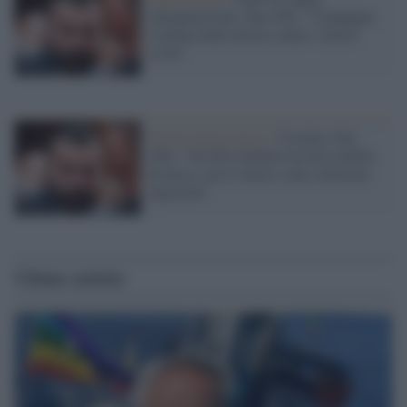
omogenitoriali, Zan (Pd): "Campagna
violenta della destra contro i diritti
civili"
Partito democratico /
Ucraina, Zan
(Pd): "Da Elly Schlein nessun cambio
di passo, ma si lavori a una soluzione
negoziale"
Ultime notizie