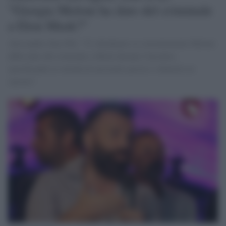
"Giorgia Meloni ha dato del criminale
a Elon Musk?"
Alessandro Zan (Pd): "Ci chiediamo se coerentemente Meloni
abbia dato del criminale a Musk durante l'incontro,
specificando la volontà di arrestarlo presto e sbatterlo in
carcere".