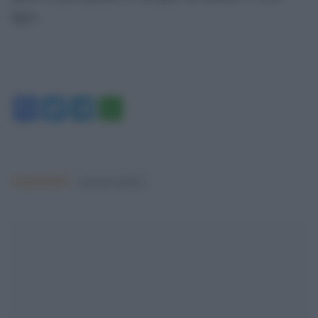
figli».
Facebook
Twitter
Telegram
WhatsApp
Argomenti:
governo meloni