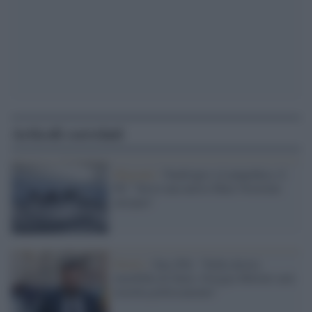
Articoli correlati
Migranti /
Naufragio a Lampedusa, il
Pd: "Serve una nuova Mare Nostrum
europea"
Diritti /
Zan (Pd): "Dalla destra
omofobia di Stato, Giorgia Meloni sarà
travolta politicamente"