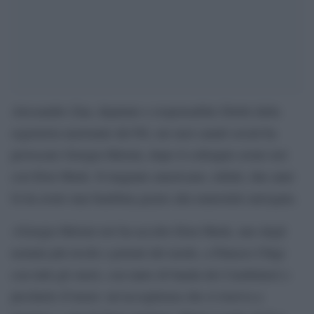
Alessandro Zan, deputato e responsabile Diritti della
segreteria nazionale del Pd, sui suoi canali social ha
provocato Giorgia Meloni, dopo il colloquio avuto ieri
con Elon Musk. Il magnate americano, infatti, due anni
fa ha avuto una bambina grazie alla maternità surrogata.
«Giorgia Meloni ieri ha accolto Elon Musk, uno degli
uomini più ricchi e potenti del modo, a Palazzo Chigi
con tutti gli onori, con tanto di banda dei Carabinieri e
picchetto d’onore: un’accoglienza che si riserva a