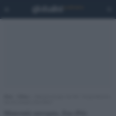
Home
>
Politica
>
Maternità surrogata, Zan (Pd): “Giorgia Meloni ha
dato del criminale a Elon Musk?”
Maternità surrogata, Zan (Pd):