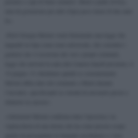
premier e capi di Stato stranieri. Musk è padre di Exa,
nata da gestazione per altri (Gpa) poco meno di due anni
fa».
«Però Giorgia Meloni vuole fortemente una legge che
inquadri la Gpa come reato universale, che consideri i
genitori che vi ricorrono dei veri e propri criminali,
legge che arriverà in aula alla Camera lunedì prossimo, il
19 giugno. Ci chiediamo quindi se coerentemente
Meloni abbia dato del criminale a Musk durante
l’incontro, specificando la volontà di arrestarlo presto e
sbatterlo in carcere».
«Altrimenti Meloni conferma tutta l’ipocrisia e la
vigliaccheria di una destra che ha come preciso scopo
quello di perseguitare le famiglie arcobaleno e i loro