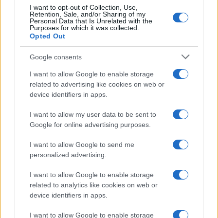
I want to opt-out of Collection, Use,
Retention, Sale, and/or Sharing of my
Personal Data that Is Unrelated with the
Purposes for which it was collected.
Opted Out
Syndication
Culture
Google consents
Salute
Globalist
I want to allow Google to enable storage
related to advertising like cookies on web or
Megachip
Globalscience
device identifiers in apps.
GiULia
Globalsport
I want to allow my user data to be sent to
Google for online advertising purposes.
Prima Pagina
I want to allow Google to send me
personalized advertising.
Giornale dello
Chi siamo
I want to allow Google to enable storage
Spettacolo
related to analytics like cookies on web or
Contributors
device identifiers in apps.
Wondernet
Facebook
I want to allow Google to enable storage