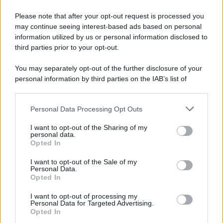
Giornalismo /
Addio a Stefano Marcelli, colonna della Rai
di Firenze e dirigente dell'Usigrai
Please note that after your opt-out request is processed you
may continue seeing interest-based ads based on personal
information utilized by us or personal information disclosed to
third parties prior to your opt-out.
Lo scenario /
Ceuta, l’ombra del Marocco sull’assalto
You may separately opt-out of the further disclosure of your
mentre Trump rafforza i rapporti con Rabat e trama contro la
personal information by third parties on the IAB’s list of
Spagna
downstream participants.
Personal Data Processing Opt Outs
This information may also be disclosed by us to third parties
La data /
L'8 agosto, quando la memoria dovrebbe insegnarci
on the IAB’s List of Downstream Participants that may further
I want to opt-out of the Sharing of my
qualcosa
disclose it to other third parties.
personal data.
Opted In
Please note that this website/app uses one or more Google
services and may gather and store information including but
I want to opt-out of the Sale of my
Personal Data.
not limited to your visit or usage behaviour. You may click to
Opted In
grant or deny consent to Google and its third-party tags to
use your data for below specified purposes in below Google
I want to opt-out of processing my
consent section.
Personal Data for Targeted Advertising.
Opted In