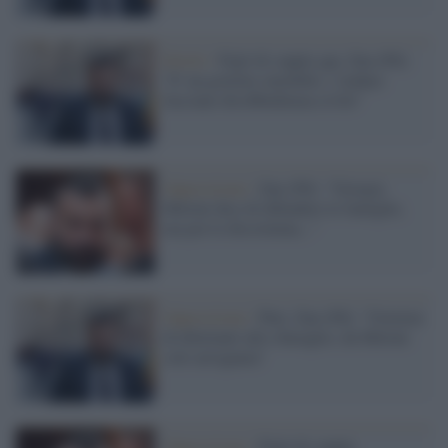
Diritti /
Figli di coppie gay, Zan (Pd):
"E' un governo omofobo, i sindaci
facciano disobbedienza civile"
Opposizione /
Zan (Pd): "Giorgia
Meloni dice di difendere le famiglie,
ma poi le discrimina..."
Opposizione /
Pnrr, Zan (Pd): "Governo
di dilettanti allo sbaraglio, da Meloni
solo arroganza"
Opposizione /
Figli di coppie