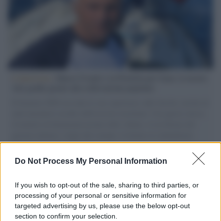
L'intervista /
Marco Croatti e la Flottilla per Gaza: le nostre
vele gonfie grazie alla sollevazione popolare
Il Senatore M5S racconta la sua esperienza sulle barche cariche di
aiuti umanitari assalite dall'esercito israeliano. Una guerra atroce,
il tentativo di disumanizzazione delle vittime, il servilismo del
governo italiano e degli altri europei, il ritorno al colonialismo.
L'importanza dei movimenti.
Do Not Process My Personal Information
Cisgiordania /
L’esercito israeliano si ritira dal campo
profughi di Qalandiya dopo tre giorni di violenze contro i
If you wish to opt-out of the sale, sharing to third parties, or
palestinesi
processing of your personal or sensitive information for
targeted advertising by us, please use the below opt-out
section to confirm your selection.