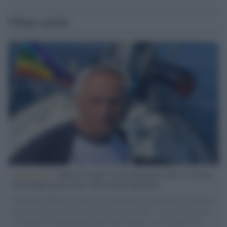
Ultime notizie
L'intervista /
Marco Croatti e la Flottilla per Gaza: le nostre
vele gonfie grazie alla sollevazione popolare
Il Senatore M5S racconta la sua esperienza sulle barche cariche di
aiuti umanitari assalite dall'esercito israeliano. Una guerra atroce,
il tentativo di disumanizzazione delle vittime, il servilismo del