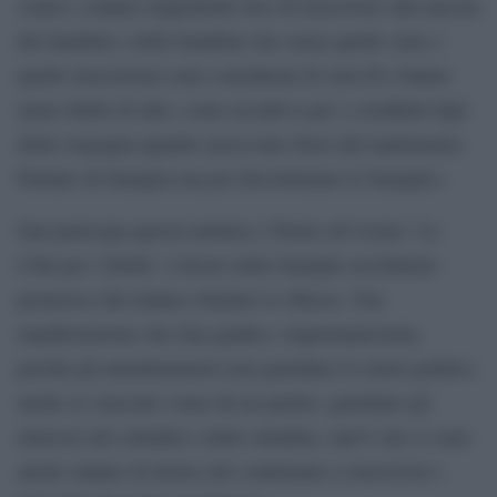
contro i sindaci impedendo loro di trascrivere alla nascita
dei bambini e delle bambine che senza quelle carte e
quelle trascrizioni sono considerati di serie B e hanno
meno diritti di altri, come accadeva per i cosiddetti figli
della vergogna quando nascevano fuori dal matrimonio.
Parlano di famiglia ma poi discriminano le famiglie».
Zan partecipa questa mattina a Torino all’evento `Le
Città per i Diritti´ a favore delle famiglie arcobaleno
promosso dal sindaco Stefano Lo Russo. Una
manifestazione che Zan giudica «importantissima,
perché gli amministratori non guardano il colore politico
anche se ciascuno viene da un partito, guardano gli
interessi dei cittadini e delle cittadine, tant’è che ci sono
anche sindaci di destra che continuano a trascrivere i