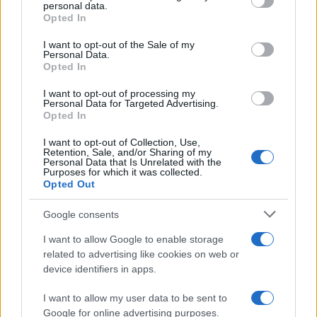
disclose it to other third parties.
personal data.
Opted In
Please note that this website/app uses one or more Google
services and may gather and store information including but
I want to opt-out of the Sale of my
Personal Data.
not limited to your visit or usage behaviour. You may click to
Opted In
grant or deny consent to Google and its third-party tags to
use your data for below specified purposes in below Google
I want to opt-out of processing my
consent section.
Personal Data for Targeted Advertising.
Opted In
I want to opt-out of Collection, Use,
Retention, Sale, and/or Sharing of my
Personal Data that Is Unrelated with the
Purposes for which it was collected.
Opted Out
Syndication
Culture
Google consents
Salute
Globalist
I want to allow Google to enable storage
related to advertising like cookies on web or
Megachip
Globalscience
device identifiers in apps.
GiULia
Globalsport
I want to allow my user data to be sent to
Google for online advertising purposes.