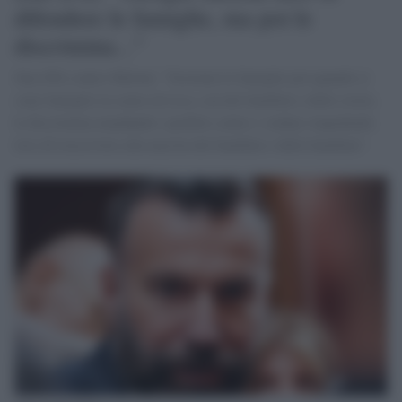
difendere le famiglie, ma poi le
discrimina..."
Zan (Pd) contro Meloni: "Sostiene le famiglie poi quando ci
sono famiglie in carne ed ossa, con dei bambini e delle storie,
le discrimina mandando i prefetti contro i sindaci impedendo
loro di trascrivere alla nascita dei bambini e delle bambine".