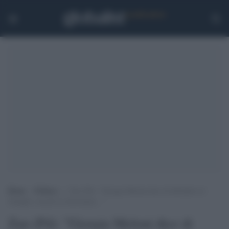
Home
>
Politica
>
Zan (Pd): “Giorgia Meloni dice di difendere le
famiglie, ma poi le discrimina…”
Zan (Pd): "Giorgia Meloni dice di