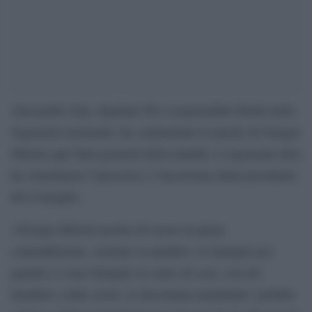
Alessandro Zan, deputato Pd e responsabile Diritti nella
Segreteria nazionale, ha commentato le parole di Giorgia
Meloni agli Stati generali della natalità. L’esponente dem
ha sottolineato l’ipocrisia e l’incoerenza della presidente
del Consiglio.
«Giorgia Meloni mostra di essere in piena
contraddizione, sostiene la natalità e le famiglie poi
quando ci sono famiglie in carne ed ossa, con dei
bambini e delle storie, le discrimina mandando i prefetti