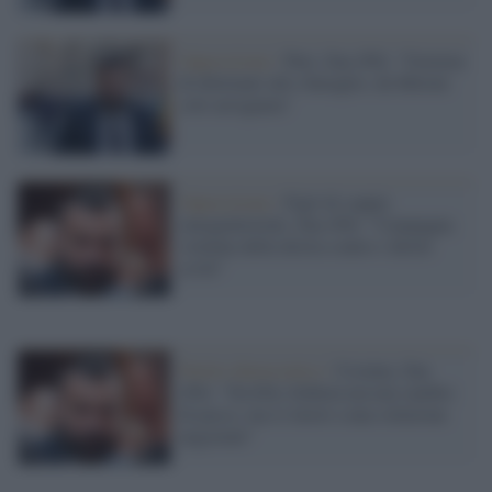
Opposizione /
Pnrr, Zan (Pd): "Governo
di dilettanti allo sbaraglio, da Meloni
solo arroganza"
Opposizione /
Figli di coppie
omogenitoriali, Zan (Pd): "Campagna
violenta della destra contro i diritti
civili"
Partito democratico /
Ucraina, Zan
(Pd): "Da Elly Schlein nessun cambio
di passo, ma si lavori a una soluzione
negoziale"