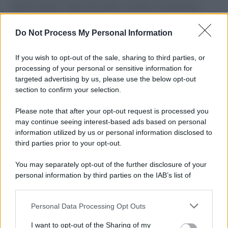
governo italiano e degli altri europei, il ritorno al colonialismo.
L'importanza dei movimenti.
Do Not Process My Personal Information
Il caso /
Trump ha quasi esaurito l'arsenale Usa, ma il
tycoon smentisce
If you wish to opt-out of the sale, sharing to third parties, or
processing of your personal or sensitive information for
targeted advertising by us, please use the below opt-out
section to confirm your selection.
Chiesa /
Papa Leone XIV denuncia le violenze in Ucraina e
Russia e chiede il rispetto del diritto umanitario e della
Please note that after your opt-out request is processed you
diplomazia
may continue seeing interest-based ads based on personal
information utilized by us or personal information disclosed to
third parties prior to your opt-out.
Il centenario /
A L'Aquila arriva la mostra "Tito, 100 anni
You may separately opt-out of the further disclosure of your
attraverso la forma"
personal information by third parties on the IAB’s list of
downstream participants.
Personal Data Processing Opt Outs
This information may also be disclosed by us to third parties
Il medagliere /
Europei di nuoto: Pellecani guida una super
on the IAB’s List of Downstream Participants that may further
I want to opt-out of the Sharing of my
Italia