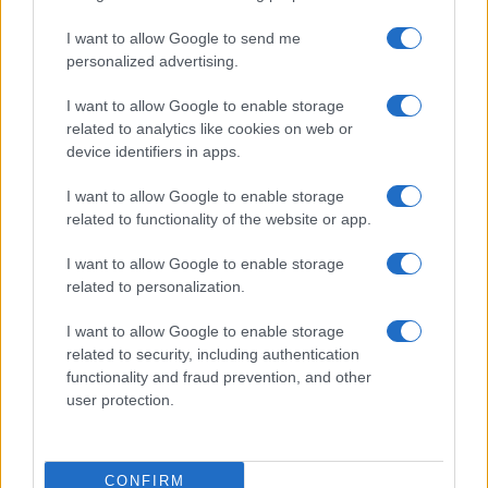
Prima Pagina
I want to allow Google to send me
personalized advertising.
Giornale dello
Chi siamo
I want to allow Google to enable storage
Spettacolo
related to analytics like cookies on web or
Contributors
device identifiers in apps.
Wondernet
Facebook
I want to allow Google to enable storage
Giuliana Sgrena
related to functionality of the website or app.
Twitter
I want to allow Google to enable storage
Google News
related to personalization.
Mastodon
I want to allow Google to enable storage
related to security, including authentication
Cookie Policy
functionality and fraud prevention, and other
user protection.
Preferenze Privacy
CONFIRM