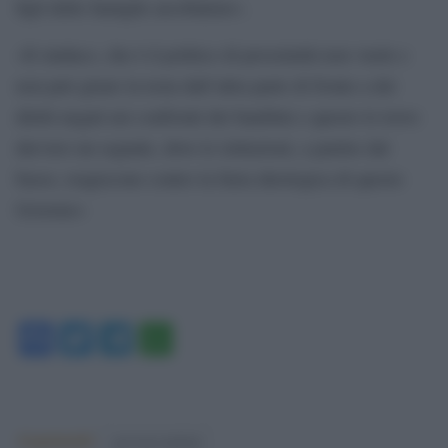
figli delle famiglie arcobaleno».
«Il sindaco, che è il politico di prossimità non vuole e
non può girare la testa dall’altra parte di fronte a dei
diritti negati nei confronti dei bambini e questo lo trovo
davvero un segnale, dove le istituzioni, a partire dal
basso, reagiscono contro la furia ideologica di questo
Governo»
Facebook
Twitter
Telegram
WhatsApp
Argomenti:
governo meloni