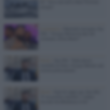
Pd: "Serve una nuova Mare Nostrum
europea"
La polemica /
Maternità surrogata, Zan
(Pd): "Giorgia Meloni ha dato del
criminale a Elon Musk?"
Diritti /
Zan (Pd): "Dalla destra
omofobia di Stato, Giorgia Meloni sarà
travolta politicamente"
Diritti /
Figli di coppie gay, Zan (Pd):
"E' un governo omofobo, i sindaci
facciano disobbedienza civile"