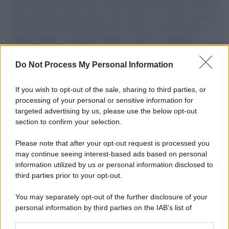
Il Senatore M5S racconta la sua esperienza sulle barche cariche di
aiuti umanitari assalite dall'esercito israeliano. Una guerra atroce,
il tentativo di disumanizzazione delle vittime, il servilismo del
governo italiano e degli altri europei, il ritorno al colonialismo.
L'importanza dei movimenti.
Do Not Process My Personal Information
Vangelo /
La vita si intreccia con le paure come il giorno
succede alla notte
If you wish to opt-out of the sale, sharing to third parties, or
processing of your personal or sensitive information for
targeted advertising by us, please use the below opt-out
section to confirm your selection.
La scoperta /
Oplontis, le vittime dell’eruzione del Vesuvio
furono più numerose del previsto
Please note that after your opt-out request is processed you
may continue seeing interest-based ads based on personal
information utilized by us or personal information disclosed to
third parties prior to your opt-out.
Il medagliere /
Europei di nuoto: Pellecani guida una super
You may separately opt-out of the further disclosure of your
Italia
personal information by third parties on the IAB’s list of
downstream participants.