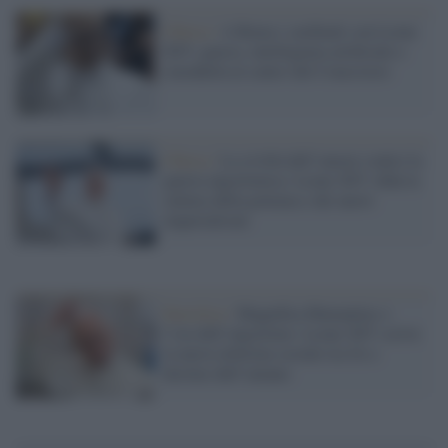
Chiesa /
A Roma i cardinali con Leone
XIV: guerra, intelligenza artificiale e
sinodalità al centro del Concistoro
Chiesa /
La civiltà dell’amore contro la
guerra algoritmica: Leone XIV sfida la
cultura della potenza e dei nuovi
imperialismi
Enciclica /
Magnifica Humanitas e
l’era dell’algoritmo: Leone XIV scrive
la nuova dottrina sociale tra IA e
destino dell’umano