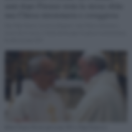
anni dopo Firenze resta la stessa sfida:
una Chiesa missionaria e coraggiosa
Due Papi diversi, la stessa diagnosi: una Chiesa chiamata a
uscire da sé stessa. L'Italia ha bisogno di questa testimonianza,
ha detto Leone XIV.
Robert Francis Prevost (poi Leone XIV) e Papa Francesco