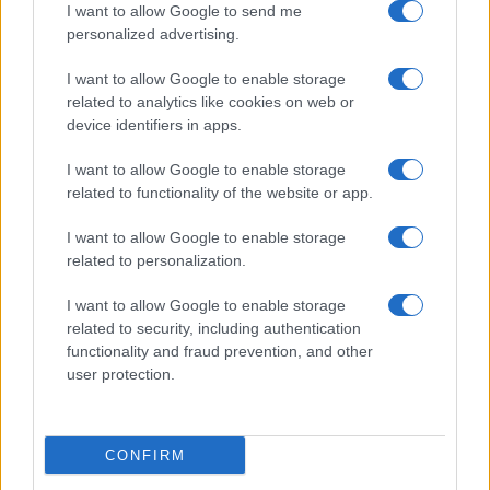
I want to allow Google to send me
personalized advertising.
Giornale dello
Chi siamo
I want to allow Google to enable storage
Spettacolo
related to analytics like cookies on web or
Contributors
device identifiers in apps.
Wondernet
Facebook
I want to allow Google to enable storage
Giuliana Sgrena
related to functionality of the website or app.
Twitter
I want to allow Google to enable storage
Google News
related to personalization.
Mastodon
I want to allow Google to enable storage
related to security, including authentication
Cookie Policy
functionality and fraud prevention, and other
user protection.
Preferenze Privacy
CONFIRM