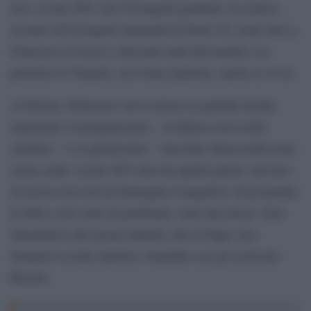
teso. Leone XIV cita l’Evangelii gaudium, la colloca
accanto all’Evangelii nuntiandi di Paolo VI, risale fino a
Francesco d’Assisi a ottocento anni dal transito. La
priorità è il Vangelo, ed è bene ripeterlo, anche se ovvio.
A Firenze, Francesco aveva messo in guardia da due
tentazioni: il pelagianesimo – la fiducia cieca nelle
strutture – e lo gnosticismo – una fede chiusa nella testa,
senza carne. Leone XIV non usa quelle parole, ma dice
la stessa cosa con un’immagine evangelica: Gesù guarda
le folle e non vede un problema, vede una messe. Non
lamentatevi dei terreni induriti, dice il Papa, non
fermatevi ai dati statistici. Guardate con gli occhi del
Risorto.