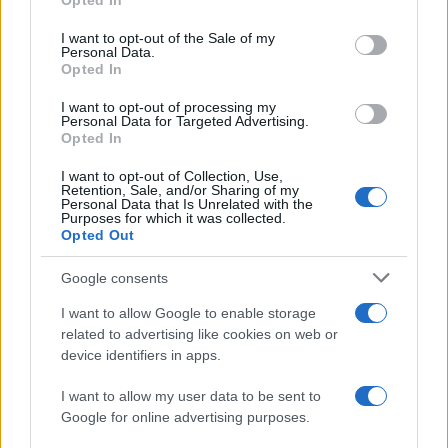
Opted In
Please note that this website/app uses one or more Google
services and may gather and store information including but
I want to opt-out of the Sale of my
Personal Data.
not limited to your visit or usage behaviour. You may click to
Opted In
grant or deny consent to Google and its third-party tags to
use your data for below specified purposes in below Google
I want to opt-out of processing my
consent section.
Personal Data for Targeted Advertising.
Opted In
I want to opt-out of Collection, Use,
Retention, Sale, and/or Sharing of my
Personal Data that Is Unrelated with the
Purposes for which it was collected.
Opted Out
Syndication
Culture
Google consents
Salute
Globalist
I want to allow Google to enable storage
related to advertising like cookies on web or
Megachip
Globalscience
device identifiers in apps.
GiULia
Globalsport
I want to allow my user data to be sent to
Google for online advertising purposes.
Prima Pagina