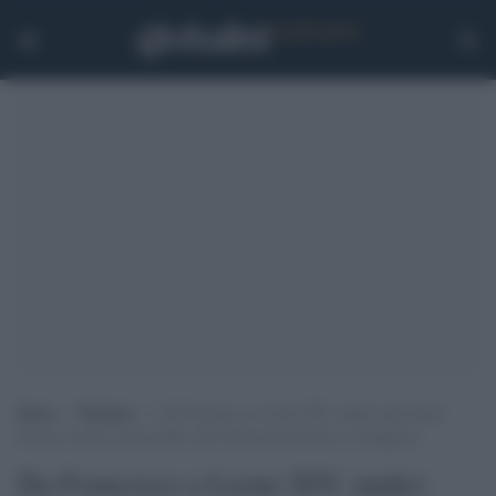
Home
>
Tendenze
>
Da Francesco a Leone XIV, undici anni dopo
Firenze resta la stessa sfida: una Chiesa missionaria e coraggiosa
Da Francesco a Leone XIV, undici