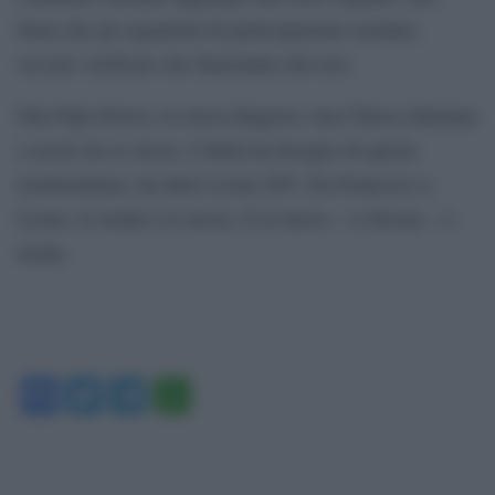
basta che gli organismi di partecipazione esistano,
occorre verificare che funzionino davvero.
Due Papi diversi, la stessa diagnosi: una Chiesa chiamata
a uscire da sé stessa. L’Italia ha bisogno di questa
testimonianza, ha detto Leone XIV. Da Francesco a
Leone, la strada è la stessa. E la messe – ci dicono – è
molta.
Facebook
Twitter
Telegram
WhatsApp