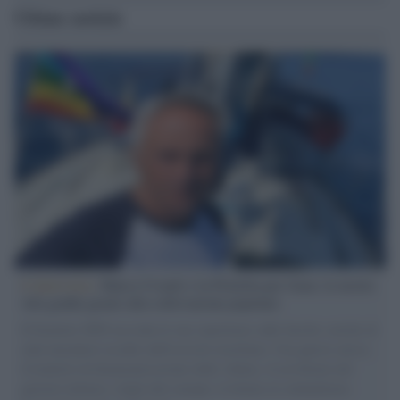
Ultime notizie
L'intervista /
Marco Croatti e la Flottilla per Gaza: le nostre
vele gonfie grazie alla sollevazione popolare
Il Senatore M5S racconta la sua esperienza sulle barche cariche di
aiuti umanitari assalite dall'esercito israeliano. Una guerra atroce,
il tentativo di disumanizzazione delle vittime, il servilismo del
governo italiano e degli altri europei, il ritorno al colonialismo.