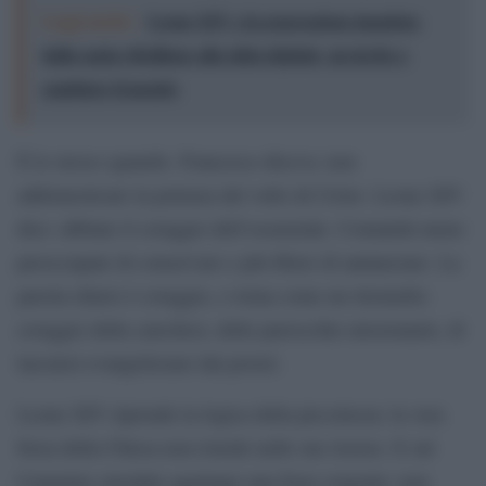
Leggi anche:
Leone XIV e la generazione inquieta:
dalla santa ribellione alla sfida digitale, un invito a
cambiare il mondo
È lo stesso sguardo. Francesco diceva: non
addomesticare la potenza del volto di Cristo. Leone XIV
dice: abbiate il coraggio dell’essenziale. Comunità meno
preoccupate di conservare e più libere di annunciare. La
parola-chiave è coraggio, e torna come un ritornello:
coraggio della catechesi, delle parrocchie missionarie, di
lasciarsi evangelizzare dai poveri.
Leone XIV riprende la logica della piccolezza: la vera
forza della Chiesa non risiede nelle sue risorse. E sul
Cammino sinodale aggiunge una frase esigente: non