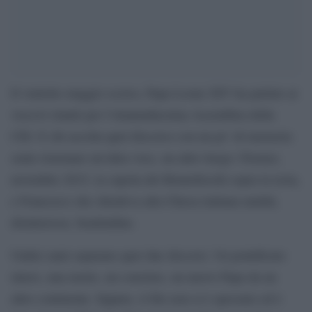
Il ventotto maggio scorso, Papa Leone XIV ha parlato ai
vescovi riuniti per l’ottantaduesima Assemblea della
CEI. E chi ascolta quel discorso con un po’ di memoria
sente risuonare un’altra voce, un altro luogo: Firenze,
novembre 2015, la cupola del Brunelleschi sopra la testa,
e Francesco che chiedeva alla Chiesa italiana umiltà,
disinteresse, beatitudine.
Undici anni separano quei due discorsi. Un pontificato
intero, una morte, un conclave, un nuovo Papa da un
altro continente. Eppure, il filo non si è spezzato ed è