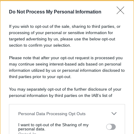
L'importanza dei movimenti.
Do Not Process My Personal Information
Il lutto /
Addio a Francesco Guccini, il poeta della canzone
d’autore italiana
If you wish to opt-out of the sale, sharing to third parties, or
processing of your personal or sensitive information for
targeted advertising by us, please use the below opt-out
section to confirm your selection.
L'anniversario /
90 anni di Yves Saint Laurent, tra moda e
scandali
Please note that after your opt-out request is processed you
may continue seeing interest-based ads based on personal
information utilized by us or personal information disclosed to
third parties prior to your opt-out.
Perché i centri di intrattenimento per famiglie investono in
You may separately opt-out of the further disclosure of your
attrazioni ad alta tecnologia
personal information by third parties on the IAB’s list of
downstream participants.
Personal Data Processing Opt Outs
This information may also be disclosed by us to third parties
Il conflitto /
La mafia russa e l'arma del caos
on the IAB’s List of Downstream Participants that may further
I want to opt-out of the Sharing of my
disclose it to other third parties.
personal data.