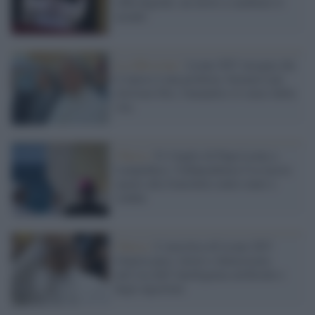
sfida digitale, un invito a cambiare il
mondo
La riflessione /
Leone XIV insegna che
il riposo è una profezia: fermarsi per
ritrovare Dio, l'umanità e il senso della
vita
Chiesa /
Il 4 luglio di Papa Leone a
Lampedusa: l'indipendenza Usa lascia
spazio alla fraternità contro muri e
confini
Chiesa /
L’enciclica di Leone XIV
rilancia pace, lavoro e democrazia
nell’era dell’intelligenza artificiale e
degli algoritmi