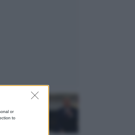
sonal or
ection to