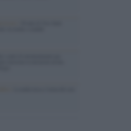
iversario /
90 anni di Yves Saint
nt, tra moda e scandali
é i centri di intrattenimento per
lie investono in attrazioni ad alta
logia
nflitto /
La mafia russa e l'arma del caos