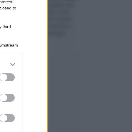
nterest-
Alleanze /
Netanyahu alla
closed to
Casa Bianca: una visita
elettorale perché il patto
tra estremisti di destra è
 third
più forte dei distinguo
Downstream
er and store
to grant or
ed purposes