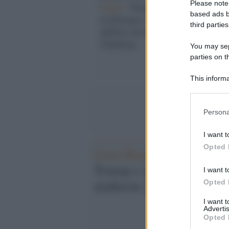
Please note
I dati /
Tratta di minori
based ads b
in Europa: l'allarme
third parties
diffuso da Save the
Children
You may sepa
parties on t
This informa
Participants
Please note
Persona
information 
deny consent
I want t
in below Go
Opted 
Casa Bianca /
Trump e il
I want t
midterm 2026
Opted 
I want 
Advertis
Opted 