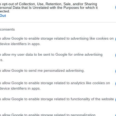
o opt-out of Collection, Use, Retention, Sale, and/or Sharing
ersonal Data that Is Unrelated with the Purposes for which it
lected.
Out
consents
o allow Google to enable storage related to advertising like cookies on
evice identifiers in apps.
o allow my user data to be sent to Google for online advertising
theid /
Cisgiordania /
Coloni
s.
iordania:
di estrema destra
inuano gli abusi
senza freni: gli
to allow Google to send me personalized advertising.
 violenze dei
attacchi contro i
tari israeliani
palestinesi aumentati
o allow Google to enable storage related to analytics like cookies on
evice identifiers in apps.
ro i palestinesi
del 63%
Ulti
o allow Google to enable storage related to functionality of the website
o allow Google to enable storage related to personalization.