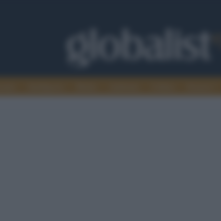
omia
Intelligence
Media
Ambiente
Cultura
Scienza