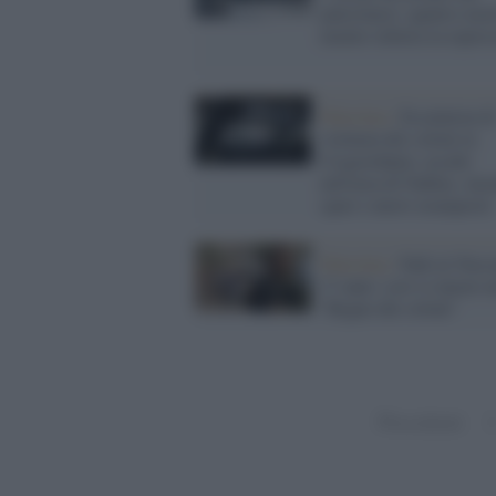
palestinesi: quattro mor
mentre infuria la repres
Palestina /
Escalation di
violenza dei coloni in
Cisgiordania: assalti
nell'area di Nablus, ince
spari e nuovi avamposti
Palestina /
Fadi al-Nass
17 anni: così si muore n
"Regno dei coloni"
Precedenti