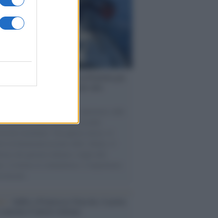
ervista /
Marco Croatti e la Flottilla per
 le nostre vele gonfie grazie alla
vazione popolare
natore M5S racconta la sua esperienza sulle
e cariche di aiuti umanitari assalite
sercito israeliano. Una guerra atroce, il
ivo di disumanizzazione delle vittime, il
ismo del governo italiano e degli altri
ei, il ritorno al colonialismo. L'importanza
ovimenti.
tto /
Addio a Francesco Guccini, il poeta
 canzone d’autore italiana