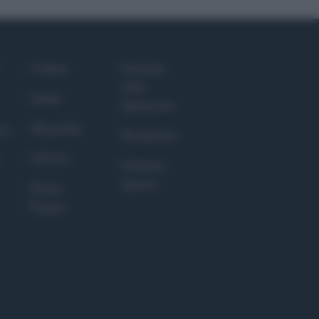
Culture
Giornale
dello
Salute
Spettacolo
Megachip
nce
Wondernet
GiULia
Giuliana
Sgrena
Prima
Pagina