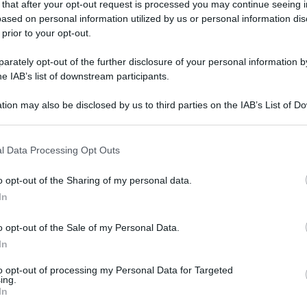
 that after your opt-out request is processed you may continue seeing i
Palestina /
Gaza: il
Palestina /
Israele non
ased on personal information utilized by us or personal information dis
genocidio continua
placa l'aggressione
 prior to your opt-out.
contro la Cisgiordania:
decine di arresti, nuove
rately opt-out of the further disclosure of your personal information by
incursioni e ordini di
he IAB’s list of downstream participants.
chiusura
tion may also be disclosed by us to third parties on the IAB’s List of 
 that may further disclose it to other third parties.
 that this website/app uses one or more Google services and may gath
l Data Processing Opt Outs
including but not limited to your visit or usage behaviour. You may click 
 to Google and its third-party tags to use your data for below specifi
o opt-out of the Sharing of my personal data.
ogle consent section.
In
o opt-out of the Sale of my Personal Data.
In
to opt-out of processing my Personal Data for Targeted
ing.
In