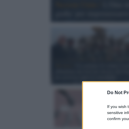
Nazioni Unite /
L'Onu de
gialla' per impossessarsi
Tel Aviv /
Un centinaio di soldati israe
abbandona una base nel deserto del Ne
per protesta contro i comandanti
Do Not Pr
If you wish 
sensitive in
confirm your