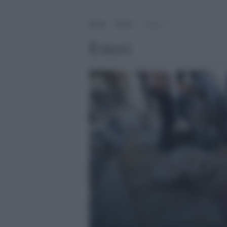
Home
>
Esteri
>
Pagina 2
Esteri