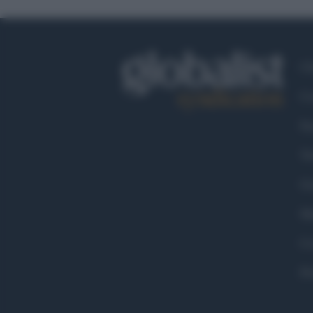
Ch
Co
Fa
Tw
Go
Ma
Co
Pr