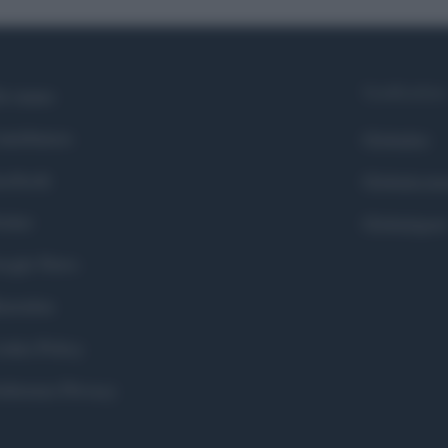
Syndication
i siamo
ntributors
Globalist
cebook
Globalscie
itter
Globalsport
ogle News
stodon
okie Policy
eferenze Privacy