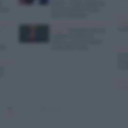
ti
politici e si auto-candida per
sione
un terzo mandato (vietato
dalla Costituzione)
L'ann
Laure
Israele /
Netanyahu vuole far
esplodere la polveriera
arabica a costo di scatenare
ndi,
ad una guerra totale
Perch
famig
tecno
an,
el
Il co
2
1
3
…
Successivi