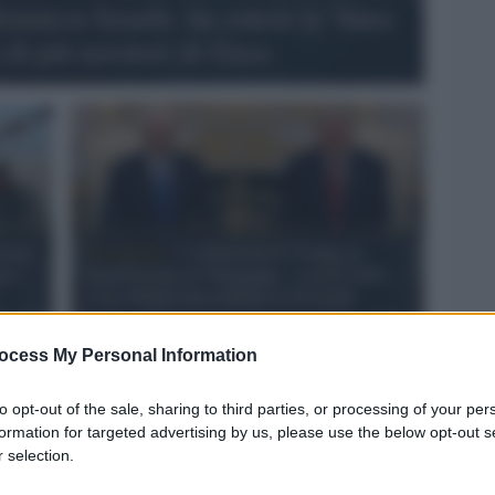
nuncia Israele: ha esteso la 'linea
 di più territori di Gaza
liani
Il meeting /
L'irritazione di Trump, la
gev
disperazione di Netanyahu: i sorrisi della
Casa Bianca nascondono le divisioni
ocess My Personal Information
to opt-out of the sale, sharing to third parties, or processing of your per
formation for targeted advertising by us, please use the below opt-out s
 selection.