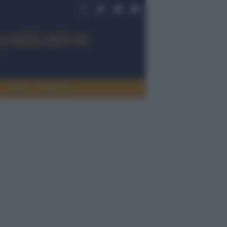
Sport
Tendenze