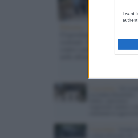
I want t
authenti
Palestina /
Nab
Cisgiordania, coloni
di v
scatenati: 30 attacchi
di e
contro i palestinesi
due
nelle ultime 48 ore
alle
Cis
Cisgiordania /
Gli israe
circondano Ramallah e
Nablus: palestinesi
'sequestrati' mentre i co
continuano le aggressio
Cisgiordania /
Israele 
i coloni all'assalto dei