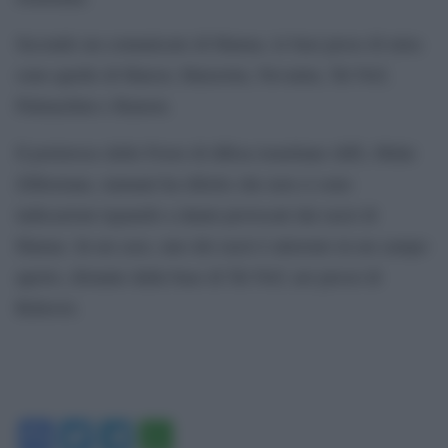
Secondo un comunicato di Hamas, le basi prese di mira
sono quelle di Hatzor, Hatzerim, Nevatim, Tel Nof,
Palmachim e Ramon.
Il portavoce delle Forze di difesa israeliane (Idf), Hidai
Zilberman, stamani ha riferito che non ci sono
indicazioni riguardo a danni provocati dai razzi di
Hamas. In un caso, uno dei razzi è atterrato in un campo
aperto, distante dalla base di Tel Nof, nei pressi di
Rehovot.
Facebook
Twitter
Telegram
WhatsApp