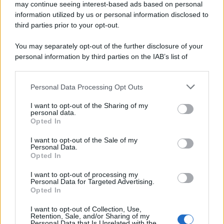
may continue seeing interest-based ads based on personal
information utilized by us or personal information disclosed to
third parties prior to your opt-out.
La scoperta /
Oplontis, le vittime dell’eruzione del Vesuvio
You may separately opt-out of the further disclosure of your
furono più numerose del previsto
personal information by third parties on the IAB’s list of
downstream participants.
Personal Data Processing Opt Outs
This information may also be disclosed by us to third parties
Il medagliere /
Europei di nuoto: Pellecani guida una super
on the IAB’s List of Downstream Participants that may further
I want to opt-out of the Sharing of my
Italia
disclose it to other third parties.
personal data.
Opted In
Please note that this website/app uses one or more Google
services and may gather and store information including but
I want to opt-out of the Sale of my
Personal Data.
not limited to your visit or usage behaviour. You may click to
Opted In
grant or deny consent to Google and its third-party tags to
use your data for below specified purposes in below Google
I want to opt-out of processing my
consent section.
Personal Data for Targeted Advertising.
Opted In
I want to opt-out of Collection, Use,
Retention, Sale, and/or Sharing of my
Personal Data that Is Unrelated with the