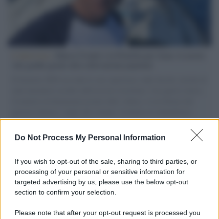
L'intervista /
Marco Croatti e la Flottilla per Gaza: le nostre
vele gonfie grazie alla sollevazione popolare
Il Senatore M5S racconta la sua esperienza sulle barche cariche di
aiuti umanitari assalite dall'esercito israeliano. Una guerra atroce,
il tentativo di disumanizzazione delle vittime, il servilismo del
governo italiano e degli altri europei, il ritorno al colonialismo.
L'importanza dei movimenti.
Do Not Process My Personal Information
Tel Aviv /
La “vittoria totale” di Israele significa una guerra
senza fine
If you wish to opt-out of the sale, sharing to third parties, or
processing of your personal or sensitive information for
targeted advertising by us, please use the below opt-out
section to confirm your selection.
Vangelo /
La vita si intreccia con le paure come il giorno
succede alla notte
Please note that after your opt-out request is processed you