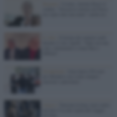
Romania /
Ucraina, Antonio Razzi al
confine: "Non posso entrare nel Paese,
ma voglio dare una mano" (anche no)
Il video /
Il festino dei senatori sardi
durante il voto, Sgarbi: "Ogni sera una
cena, continuiamo a votare fino a
febbraio"
Occupazione /
Gaza lancia 250 razzi
per difendersi ma (come sempre)
muoiono i palestinesi
Attacco /
Tensione in Iraq: razzi contro
una base Usa alla vigilia del viaggio
del Papa