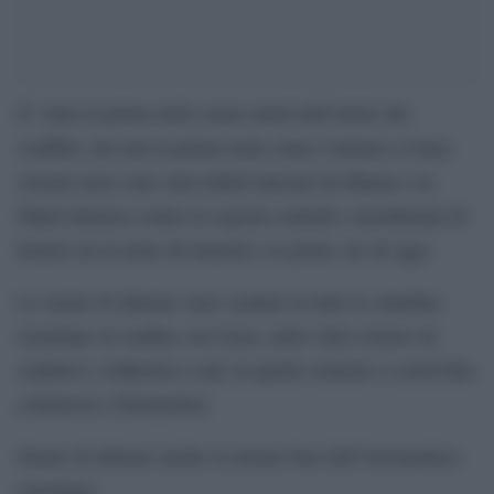
E’ stata la prima notte senza morti dall’inizio dei
conflitti, ma non la prima notte senza violenze a Gaza.
Alcuni razzi sono stati infatti lanciati da Hamas e la
Jihad islamica contro le regioni centrali e meridionali di
Israele tra la notte di martedì e le prime ore di oggi.
Le sirene di allarme sono scattate in tutte le cittadine
israeliane al confine con Gaza, nelle città costiere di
Ashdod e Ashkelon a sud, in quelle centrali e a nord fino
a Rehovot e Palmachim.
Sirene di allarme anche in alcune basi dell’Aeronautica
israeliana.