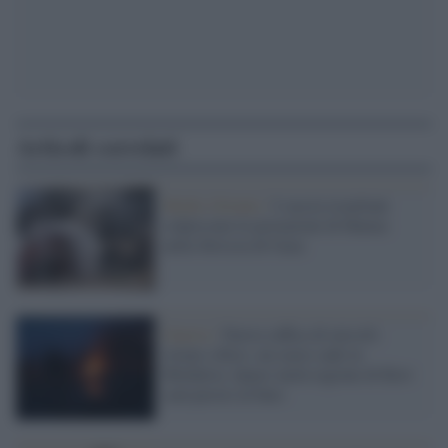
Articoli correlati
Medio Oriente /
I caccia israeliani
colpiscono le postazioni di Hamas
nella Striscia di Gaza
Guerra /
Nuova raffica di missili:
sirene a Kiev, un razzo cade in
Moldavia. Quasi metà regione di Kiev
sarà presto al buio