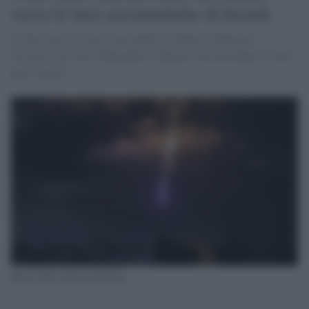
verso le basi aeronautiche di Israele
Le basi prese di mira sono quelle di Hatzor, Hatzerim,
Nevatim, Tel Nof, Palmachim e Ramon. Nessun danno è stato
però causato
Razzi nella striscia di Gaza