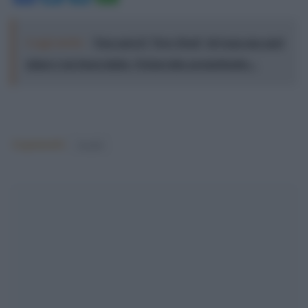
Leggi anche:
Non sarà il "New Deal" di Gaza ma quel
piano è un buon inizio. Netanyahu permettendo...
Argomenti:
israele