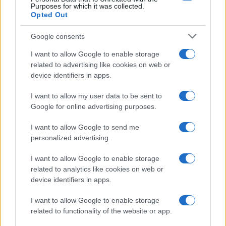
Purposes for which it was collected.
Opted Out
Syndication
Culture
Google consents
Salute
Globalist
I want to allow Google to enable storage
related to advertising like cookies on web or
Megachip
Globalscience
device identifiers in apps.
GiULia
Globalsport
I want to allow my user data to be sent to
Google for online advertising purposes.
Prima Pagina
I want to allow Google to send me
personalized advertising.
Giornale dello
Chi siamo
I want to allow Google to enable storage
Spettacolo
related to analytics like cookies on web or
Contributors
device identifiers in apps.
Wondernet
Facebook
I want to allow Google to enable storage
Giuliana Sgrena
related to functionality of the website or app.
Twitter