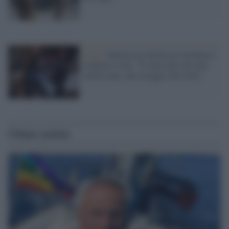
Crisi /
Salvini usa Grillo per insultare i
senatori a vita: "Vi dicevano che non
morite mai, che coraggio che avete"
Ultime notizie