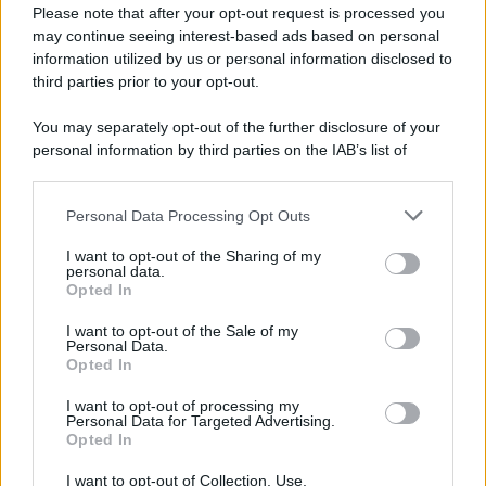
qualcosa
Please note that after your opt-out request is processed you
may continue seeing interest-based ads based on personal
information utilized by us or personal information disclosed to
third parties prior to your opt-out.
Palestina /
Il Board of Peace di Trump assegna il primo
You may separately opt-out of the further disclosure of your
contratto per un rudimentale avamposto militare a Gaza
personal information by third parties on the IAB’s list of
downstream participants.
Personal Data Processing Opt Outs
This information may also be disclosed by us to third parties
L'evento /
La Sila diventa un palcoscenico naturale: nasce “A
on the IAB’s List of Downstream Participants that may further
I want to opt-out of the Sharing of my
Farla Amare Comincia Tu – Opera Sila”
disclose it to other third parties.
personal data.
Opted In
Please note that this website/app uses one or more Google
services and may gather and store information including but
I want to opt-out of the Sale of my
Personal Data.
not limited to your visit or usage behaviour. You may click to
Opted In
grant or deny consent to Google and its third-party tags to
use your data for below specified purposes in below Google
I want to opt-out of processing my
consent section.
Personal Data for Targeted Advertising.
Opted In
I want to opt-out of Collection, Use,