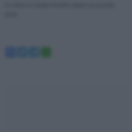
La Chiesa di Amuda dovrebbe riaprire nei prossimi
giorni
Facebook
Twitter
Telegram
WhatsApp