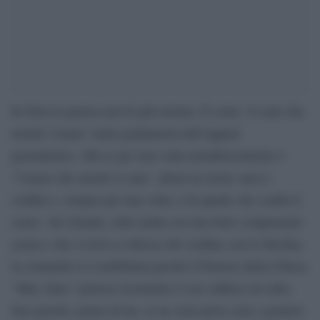
In Siria la guerra non fa più notizia. È come ‘il cane che
morde l’uomo’ nella graduatoria dell’appeal
giornalistico. Ma se per una volta metaforicamente è
‘l’uomo che morde il cane’, allora la storia varca i
confini e, sempre per una volta, è di quelle che scalda il
cuore. Ad Amuda, città curda con una forte componente
assira e che si trova a ridosso del confine con la Turchia,
la comunità si è mobilitata perché il Pastore della Chiesa
“Mar Alias” potesse ricostruire il suo edificio di culto.
Suo perché, prima di lui, se ne sono presi cura i genitori