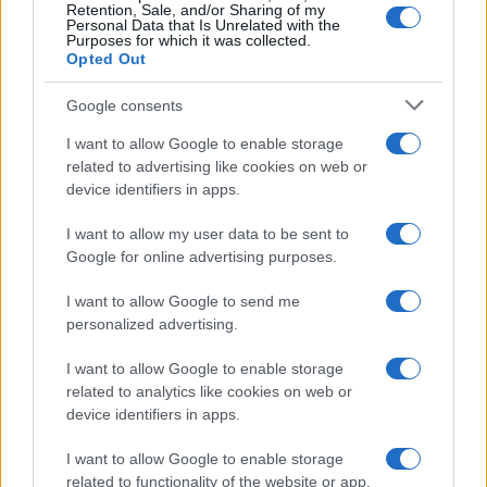
Retention, Sale, and/or Sharing of my
Personal Data that Is Unrelated with the
Purposes for which it was collected.
Opted Out
Syndication
Culture
Google consents
Salute
Globalist
I want to allow Google to enable storage
related to advertising like cookies on web or
Megachip
Globalscience
device identifiers in apps.
GiULia
Globalsport
I want to allow my user data to be sent to
Google for online advertising purposes.
Prima Pagina
I want to allow Google to send me
personalized advertising.
Giornale dello
Chi siamo
I want to allow Google to enable storage
Spettacolo
related to analytics like cookies on web or
Contributors
device identifiers in apps.
Wondernet
Facebook
I want to allow Google to enable storage
Giuliana Sgrena
related to functionality of the website or app.