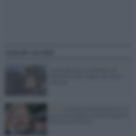
Articoli correlati
Ad Amuda torna la tolleranza: nel
kurdistan siriano riaperta una chiesa
cristiana
Kiev /
La polizia ucraina perquisisce la
casa di un sacerdote ortodosso legato al
Patriarcato di Mosca