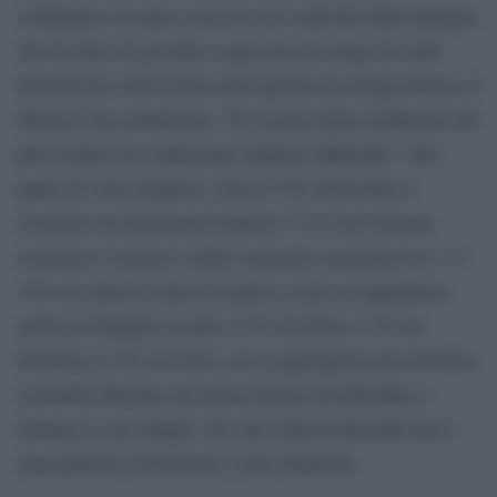
solidarietà: un aiuto concreto nei confronti della famiglia
che ha fatto da presidio a quel piccolo luogo di culto
dimenticato. Intervistato dall’agenzia di stampa Hawar, il
Pastore l’ha sottolineato: “È il segno della solidarietà che
può esistere tra confessioni religiose differenti”. Dal
punto di vista religioso, circa il 74% della Siria è
costituito da musulmani Sunniti, l’11% da Cristiani
(ortodossi, cattolici, caldei, maroniti, nestoriani etc.), il
10% da Alawiti (etnia di matrice sciita cui appartiene
anche la famiglia Assad), il 3% da Druzi, l’1% da
Ismailiti e l’1% da Sciiti, cui si aggiungono piccolissime
comunità ebraiche (di alcune decine di individui) a
Damasco e ad Aleppo. Per una volta la diversità non è
stata pretesto di divisioni e lotte fratricide.