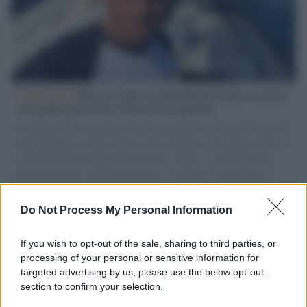
L'intervista /
Marco Croatti e la Flottilla per Gaza: le nostre
vele gonfie grazie alla sollevazione popolare
Il Senatore M5S racconta la sua esperienza sulle barche cariche di
aiuti umanitari assalite dall'esercito israeliano. Una guerra atroce,
il tentativo di disumanizzazione delle vittime, il servilismo del
governo italiano e degli altri europei, il ritorno al colonialismo.
L'importanza dei movimenti.
Do Not Process My Personal Information
Lo scenario /
Ceuta, l’ombra del Marocco sull’assalto
mentre Trump rafforza i rapporti con Rabat e trama contro la
If you wish to opt-out of the sale, sharing to third parties, or
Spagna
processing of your personal or sensitive information for
targeted advertising by us, please use the below opt-out
section to confirm your selection.
La data /
L'8 agosto, quando la memoria dovrebbe insegnarci