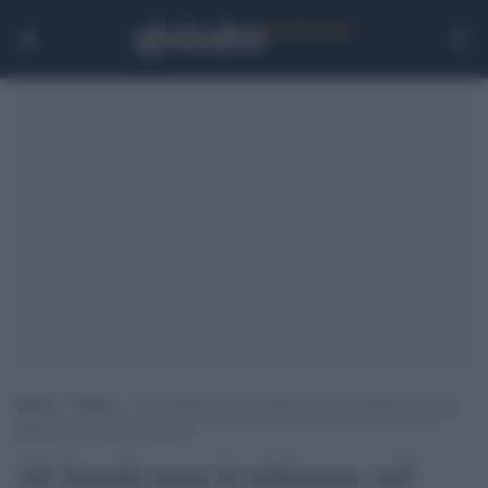
Home
>
Esteri
>
Ad Amuda torna la tolleranza: nel kurdistan siriano
riaperta una chiesa cristiana
Ad Amuda torna la tolleranza: nel