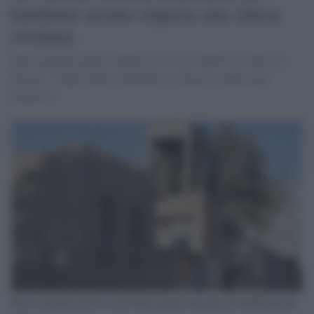
kurdistan siriano riaperta una chiesa
cristiana
Entro qualche giorno Amuda avrà il suo edificio di culto. Il
Pastore: "Segno della solidarietà tra diverse confessioni
religiose".
Presto Amuda riavrà la sua Chiesa grazie alla gara di solidarietà del