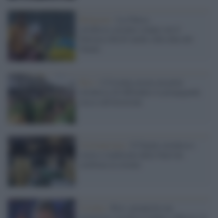
Religione /
La Chiesa
ortodossa ucraina rompe con il
Patriarca Kirill anche sulla data del
Natale
Kiev /
L'Ucraina accusa un prete
ortodosso di diffondere la propaganda
russa sull'invasione
Cristianesimo /
Il Natale ortodosso:
storia e tradizione della Natività
celebrata in oriente
Ucraina /
Kiev, perquisito un
monastero ortodosso fedele a Mosca: la