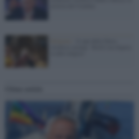
protesta del Cremlino
Religione /
Il capo della Chiesa
ortodossa ucraina: "Kirill è un oligarca
in abiti religiosi"
Ultime notizie