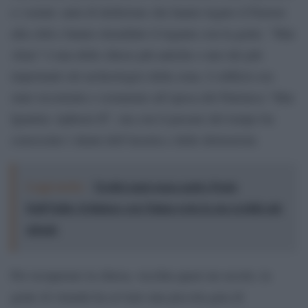
e i nonni: anni di dedizione che hanno legato il Pastore
alla città e hanno rinsaldato il legame con la gente. “Mar
Alias” è una delle chiese più antiche e uno dei più
importanti siti archeologici della zona. L’edificio era
stato ricostruito e restaurato all’epoca del Patriarca “Mar
Ignatius Aphrem II”, ma con il passare del tempo ha
conosciuto i danni dell’incuria e delle distruzioni.
Leggi anche:
Tredici anni senza padre Paolo
Dall’Oglio: il dialogo con l’islam resta la sua eredità più
attuale
Per recuperare la chiesa, vecchia quasi un secolo, la
gente di Amuda ha avviato una piccola gara di