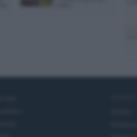
si sp
abiti
conflitto
Il ca
Usa, 
Syndication
i siamo
ntributors
Globalist
cebook
Globalscie
itter
Globalsport