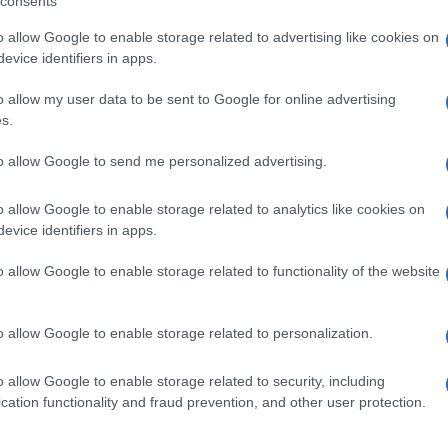
consents
ere il patriarca ecumenico Bartolomeo a non
– che significa un decreto di autonomia canonica
o allow Google to enable storage related to advertising like cookies on
evice identifiers in apps.
a. Bartolomeo, il chierico di più alto rango della
o allow my user data to be sent to Google for online advertising
cesso il tomos nel 2019.
s.
Mosca è stata più volte accusata di allinearsi con
Ulti
to allow Google to send me personalized advertising.
a ha negato.
o allow Google to enable storage related to analytics like cookies on
evice identifiers in apps.
o allow Google to enable storage related to functionality of the website
pp
o allow Google to enable storage related to personalization.
o allow Google to enable storage related to security, including
L'int
cation functionality and fraud prevention, and other user protection.
Gaza:
solle