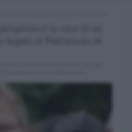
e la casa di un sacerdote ortodosso legato al Patriarcato di Mosca
perquisisce la casa di un
 legato al Patriarcato di
, membro anziano della Chiesa ortodossa ucraina del
uesta mattina dai servizi di sicurezza ucraini.