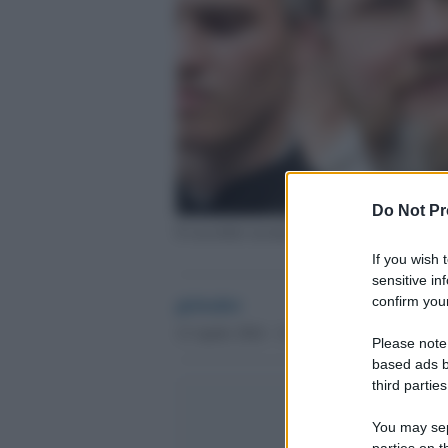
Do Not Pr
Il sacerdote ucraino Mykola Danylevych legat
If you wish 
sensitive in
globalist
confirm your
12 Aprile 2024 - 13.23
Please note
based ads b
third parties
You may sepa
parties on t