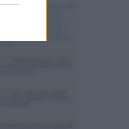
natore M5S racconta la sua esperienza sulle
e cariche di aiuti umanitari assalite
sercito israeliano. Una guerra atroce, il
ivo di disumanizzazione delle vittime, il
ismo del governo italiano e degli altri
ei, il ritorno al colonialismo. L'importanza
ovimenti.
udio /
Disinformazione russa e destra:
 la macchina propagandistica di Putin
o la crisi di Ceuta
enze /
Sale il numero degli acquisti
e in Europa e aumentano le vendite di
oli second hand
Un partito progressista e di sinistra che