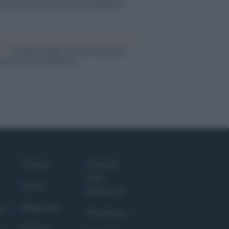
acca sul riarmo ha un serio problema
so /
Trump ha quasi esaurito l'arsenale
ma il tycoon smentisce
Culture
Giornale
dello
Salute
Spettacolo
Megachip
nce
Wondernet
GiULia