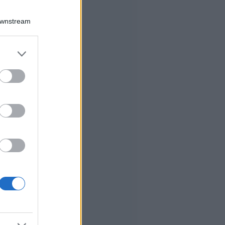
Downstream
er and store
to grant or
ed purposes