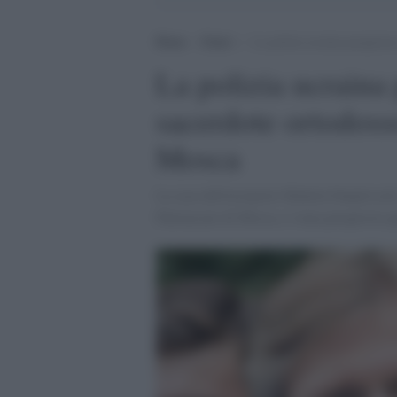
Home
>
Esteri
>
La polizia ucraina perquisisc
La polizia ucraina 
sacerdote ortodosso
Mosca
La casa dell'arciprete Mykola Danylevych
Patriarcato di Mosca, è stata perquisita q