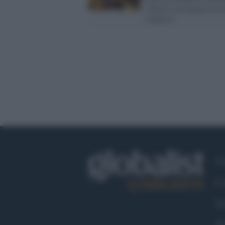
"Kirill è un oligarca in 
religiosi"
Ch
Co
Fa
Tw