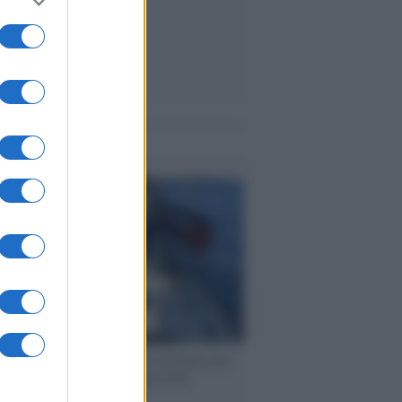
me notizie
ervista /
Marco Croatti e la Flottilla per
 le nostre vele gonfie grazie alla
vazione popolare