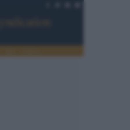
Sport
Tendenze