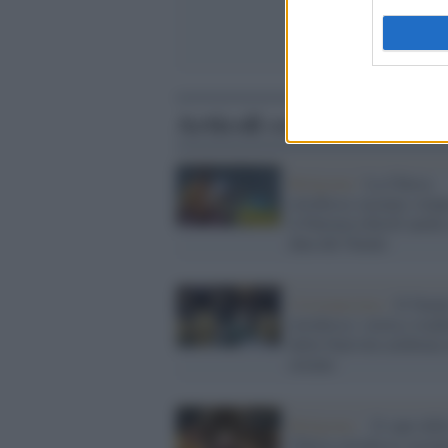
Articoli correlati
Religione /
La Chiesa
ortodossa ucraina romp
il Patriarca Kirill anche
data del Natale
Cristianesimo /
Il Natal
ortodosso: storia e trad
della Natività celebrata 
oriente
Religione /
Il capo dell
Chiesa ortodossa ucrain