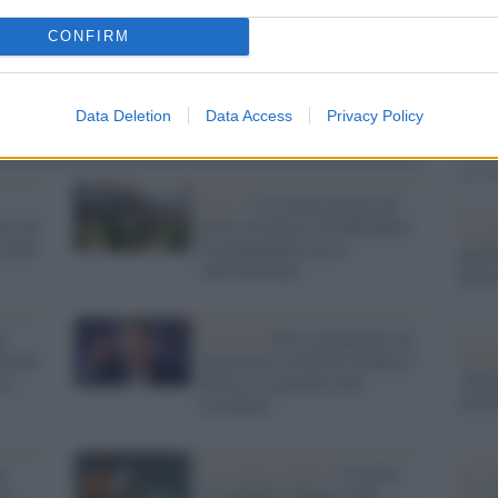
Il Se
CONFIRM
barch
dall'e
tentat
Data Deletion
Data Access
Privacy Policy
servil
europ
dei m
Kiev /
L'Ucraina accusa un
e con
prete ortodosso di diffondere
Lo st
 sulla
la propaganda russa
anche
sull'invasione
dietr
e
Ucraina /
Kiev, perquisito un
Tend
izione
monastero ortodosso fedele a
onlin
in
Mosca: la protesta del
artic
Cremlino
a
La conversazione /
Ucraina:
Pd /
a:
la variabile religiosa del