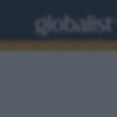
omia
Intelligence
Media
Ambiente
Cultura
Scienza