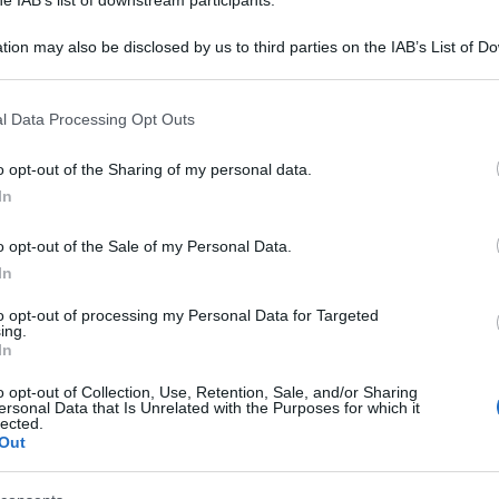
tion may also be disclosed by us to third parties on the IAB’s List of 
 that may further disclose it to other third parties.
 that this website/app uses one or more Google services and may gath
l Data Processing Opt Outs
including but not limited to your visit or usage behaviour. You may click 
 to Google and its third-party tags to use your data for below specifi
o opt-out of the Sharing of my personal data.
ogle consent section.
In
o opt-out of the Sale of my Personal Data.
nylevych, membro anziano della Chiesa
In
i Mosca, è stata perquisita questa mattina dai
to opt-out of processing my Personal Data for Targeted
ing.
In
pendent che Danylevych ha mostrato sostegno
o opt-out of Collection, Use, Retention, Sale, and/or Sharing
ersonal Data that Is Unrelated with the Purposes for which it
a giustificato l’aggressione russa in passato.
lected.
Out
egazione dell’oligarca filo-russo Vadym