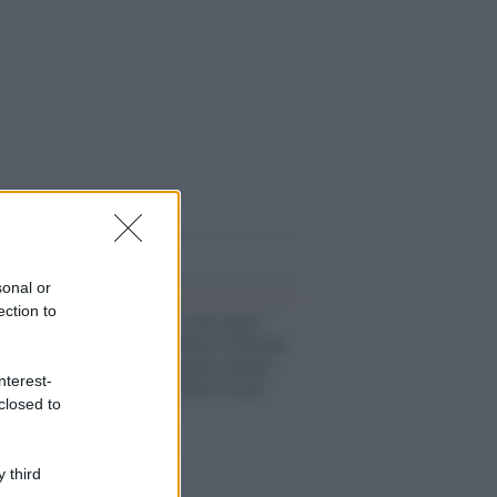
i anche
sonal or
ection to
Mosca /
Kirill non toglie
l'elmetto nemmeno a Pasqua:
"Nemici del genere umano
nterest-
distruggono l'unità tra gli
closed to
ortodossi"
 third