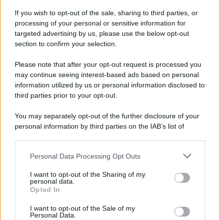
senza fine
If you wish to opt-out of the sale, sharing to third parties, or
processing of your personal or sensitive information for
targeted advertising by us, please use the below opt-out
section to confirm your selection.
Vangelo /
La vita si intreccia con le paure come il giorno
succede alla notte
Please note that after your opt-out request is processed you
may continue seeing interest-based ads based on personal
information utilized by us or personal information disclosed to
third parties prior to your opt-out.
La scoperta /
Oplontis, le vittime dell’eruzione del Vesuvio
You may separately opt-out of the further disclosure of your
furono più numerose del previsto
personal information by third parties on the IAB’s list of
downstream participants.
Personal Data Processing Opt Outs
This information may also be disclosed by us to third parties
Il medagliere /
Europei di nuoto: Pellecani guida una super
on the IAB’s List of Downstream Participants that may further
I want to opt-out of the Sharing of my
Italia
disclose it to other third parties.
personal data.
Opted In
Please note that this website/app uses one or more Google
services and may gather and store information including but
I want to opt-out of the Sale of my
Personal Data.
not limited to your visit or usage behaviour. You may click to