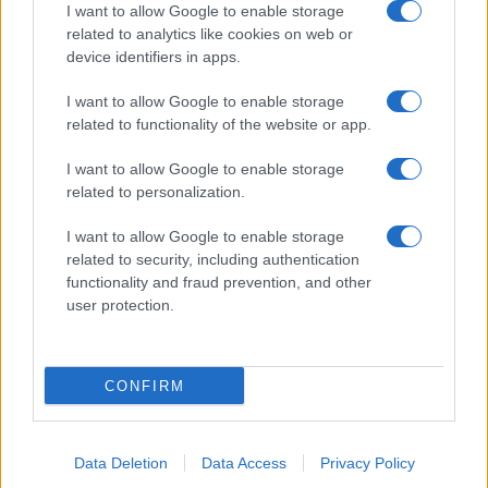
I want to allow Google to enable storage
Spettacolo
related to analytics like cookies on web or
Contributors
device identifiers in apps.
Wondernet
Facebook
I want to allow Google to enable storage
Giuliana Sgrena
related to functionality of the website or app.
Twitter
I want to allow Google to enable storage
Google News
related to personalization.
Mastodon
I want to allow Google to enable storage
related to security, including authentication
Cookie Policy
functionality and fraud prevention, and other
user protection.
Preferenze Privacy
CONFIRM
©2021 Globalist.it • All right reserved.
Data Deletion
Data Access
Privacy Policy
Syndication