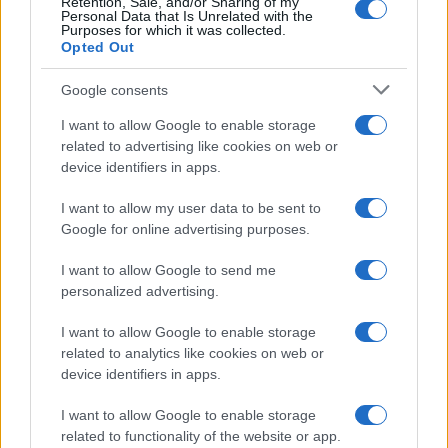
Retention, Sale, and/or Sharing of my
Personal Data that Is Unrelated with the
Purposes for which it was collected.
Opted Out
Syndication
Culture
Google consents
Salute
Globalist
I want to allow Google to enable storage
related to advertising like cookies on web or
Megachip
Globalscience
device identifiers in apps.
GiULia
Globalsport
I want to allow my user data to be sent to
Google for online advertising purposes.
Prima Pagina
I want to allow Google to send me
personalized advertising.
Giornale dello
Chi siamo
I want to allow Google to enable storage
Spettacolo
related to analytics like cookies on web or
Contributors
device identifiers in apps.
Wondernet
Facebook
I want to allow Google to enable storage
Giuliana Sgrena
related to functionality of the website or app.
Twitter