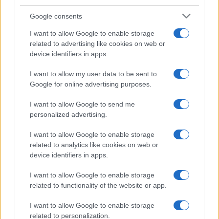
Syndication
Culture
Google consents
Salute
Globalist
I want to allow Google to enable storage
related to advertising like cookies on web or
Megachip
Globalscience
device identifiers in apps.
GiULia
Globalsport
I want to allow my user data to be sent to
Google for online advertising purposes.
Prima Pagina
I want to allow Google to send me
personalized advertising.
Giornale dello
Chi siamo
I want to allow Google to enable storage
Spettacolo
related to analytics like cookies on web or
Contributors
device identifiers in apps.
Wondernet
Facebook
I want to allow Google to enable storage
Giuliana Sgrena
related to functionality of the website or app.
Twitter
I want to allow Google to enable storage
Google News
related to personalization.