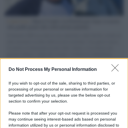
L'intervista /
Marco Croatti e la Flottilla per Gaza: le nostre
vele gonfie grazie alla sollevazione popolare
Il Senatore M5S racconta la sua esperienza sulle barche cariche di
aiuti umanitari assalite dall'esercito israeliano. Una guerra atroce,
il tentativo di disumanizzazione delle vittime, il servilismo del
governo italiano e degli altri europei, il ritorno al colonialismo.
L'importanza dei movimenti.
Do Not Process My Personal Information
Il lutto /
Addio a Livio Berruti, leggenda dello sprint
italiano
If you wish to opt-out of the sale, sharing to third parties, or
processing of your personal or sensitive information for
targeted advertising by us, please use the below opt-out
section to confirm your selection.
Il libro /
Crescere significa pentirsi: l’immaturità degli
italiani tra berlusconismo, fascismo e nuove nostalgie
Please note that after your opt-out request is processed you
may continue seeing interest-based ads based on personal
information utilized by us or personal information disclosed to