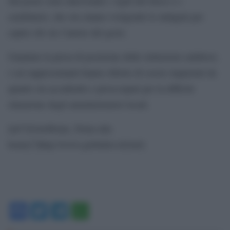
Sul posto sono intervenuti i vigili del fuoco e i
carabinieri, che ora stanno svolgendo le indagini per
capire chi sia l’autore del gesto.
Unanime la presa di posizione delle istituzioni calabresi,
i cui rappresentanti hanno riferito di essere inquietati da
quanto sta accadendo e preoccupati per la difficile
situazione degli amministratori locali.
[url”[GotoHome_Torna alla
home]”]http://www.globalist.it/[/url]
Facebook
Twitter
Telegram
WhatsApp