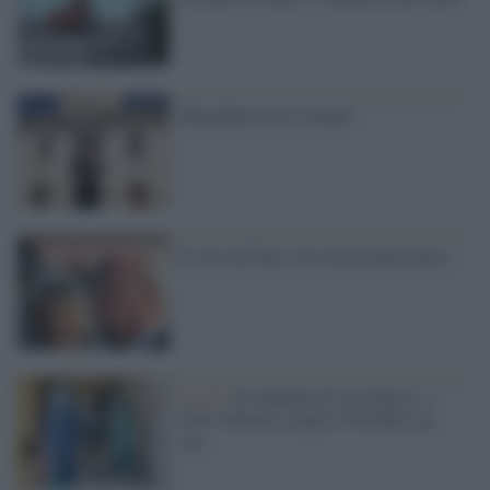
Intimidazioni ai comuni
Il voto all'Onu visto da un palestinese
Covid /
Si rifiutano di vaccinarsi: a
Vibo Valentia sospesi 16 medici no-
vax