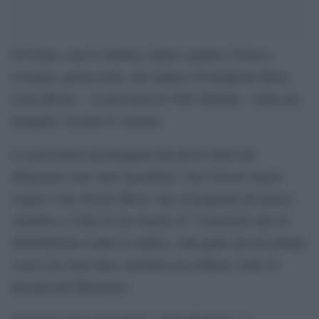
Un boato e poi le fiamme, hanno segnato il brusco
risveglio, questa notte, del sindaco di Parghelia Maria
Luisa Brosio – in provincia di Vibo Valentia – della sua
famiglia e di tutto il vicinato.
Le autovetture parcheggiate nei pressi della sua
abitazione sono state incendiate. Una Citroen station
wagon e una Nissan Micra, una di proprietà del primo
cittadino e l’altra di suo marito. E’ l’ennesimo atto di
intimidazione contro il sindaco, alla quale già nel giungo
scorso era stato fatto esplodere un ordigno contro la
facciata del Municipio.