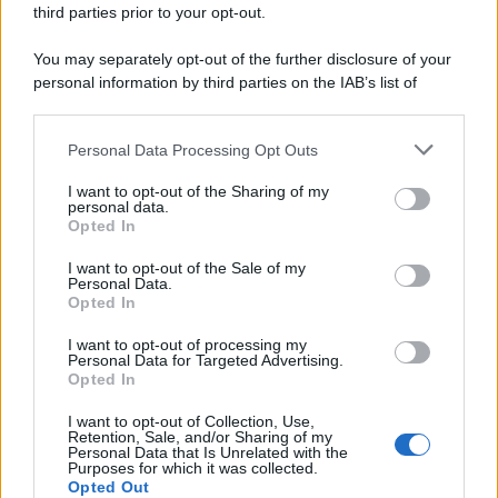
third parties prior to your opt-out.
Memoria /
Quando Pasolini raccontava i minatori italiani in
You may separately opt-out of the further disclosure of your
Belgio dopo Marcinelle
personal information by third parties on the IAB’s list of
downstream participants.
Personal Data Processing Opt Outs
This information may also be disclosed by us to third parties
Il libro /
La letteratura che racconta l’estate
on the IAB’s List of Downstream Participants that may further
I want to opt-out of the Sharing of my
disclose it to other third parties.
personal data.
Opted In
Please note that this website/app uses one or more Google
services and may gather and store information including but
I want to opt-out of the Sale of my
Personal Data.
not limited to your visit or usage behaviour. You may click to
Opted In
grant or deny consent to Google and its third-party tags to
use your data for below specified purposes in below Google
I want to opt-out of processing my
consent section.
Personal Data for Targeted Advertising.
Opted In
I want to opt-out of Collection, Use,
Retention, Sale, and/or Sharing of my
Personal Data that Is Unrelated with the
Purposes for which it was collected.
Opted Out