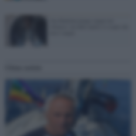
Una Madonna piange sangue nel
vibonese: ma dalle analisi si scopre che
non è sangue
Ultime notizie