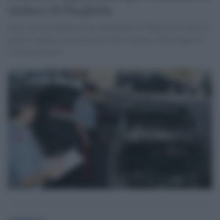
sindaco di Parghelia
Sono state incendiate le due automobili di Maria Luisa Brosio,
primo cittadino in provincia di Vibo Valentia. Preoccupate le
istituzioni locali.
redazione