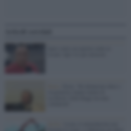
Articoli correlati
Spari contro un reporter arabo in
Israele: figli vivi per miracolo
Roma /
Doria: “Ho denunciato abusi e
irregolarità e hanno tentato di
uccidermi. Dalla Raggi nessuna
solidarietà”
Sicilia /
Licata, le intimidazione non
fermano le ruspe: si abbattono gli abusi