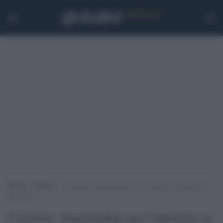
Home
>
Notizie
>
Calabria: inquietudine per l’attentato al sindaco di
Parghelia
Calabria: inquietudine per l'attentato al