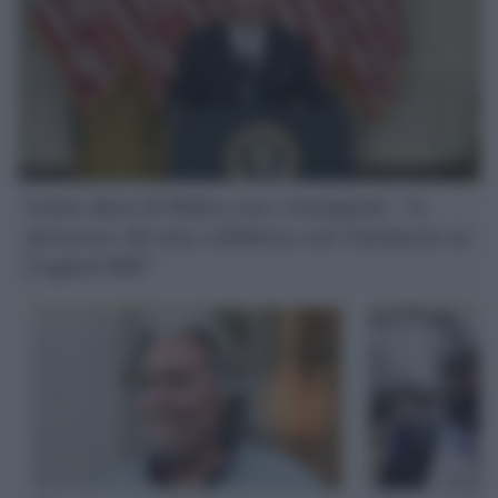
Linea dura di Biden con i trumpiani: "A
processo chi non collabora con l'inchiesta su
Capitol Hill"