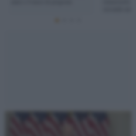
anni e 4 mesi di prigione
rimuoverlo da
secondo un g