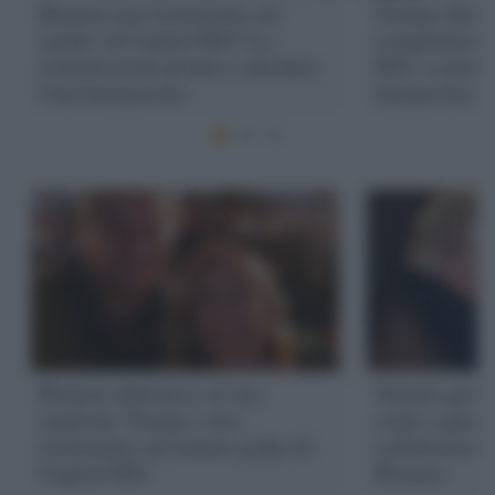
Bannon non testimonia sul
Trump chiede 
'golpe' di Capitol Hill? La
complottista 
commissione pronta a chiedere
Hill: si potr
l'incriminazione
denunciare
Bannon obbedisce al suo
Tentato golpe
'padrone' Trump e non
citati a giudi
testimonia sul tentato golpe di
collaboratori
Capitol Hill
Bannon