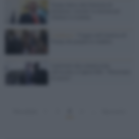
Trump chiese alla Giustizia di
dichiarare 'corrotte' le elezioni per
ribaltare il risultato
L'inchiesta /
Viaggio nell'America di
Trump che prepara la vendetta
I poliziotti alla commissione
sull'assalto a Capitol Hill: "Pensavamo
di morire"
3
Precedenti
1
2
4
…
Successivi