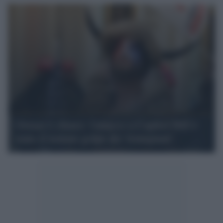
Ormai è chiaro: l'attacco a Capitol Hill è
stato il tentato golpe dei 'trumpiani'