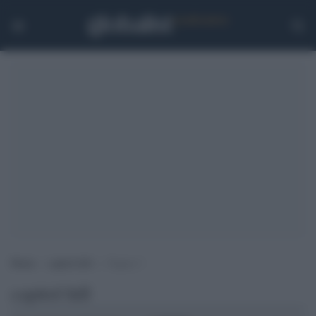
Home
>
capitol hill
>
Pagina 3
capitol hill