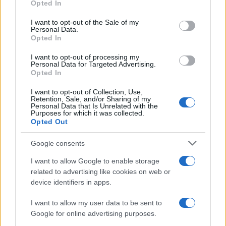
Opted In
Please note that this website/app uses one or more Google
services and may gather and store information including but
I want to opt-out of the Sale of my
Personal Data.
not limited to your visit or usage behaviour. You may click to
Opted In
grant or deny consent to Google and its third-party tags to
use your data for below specified purposes in below Google
I want to opt-out of processing my
consent section.
Personal Data for Targeted Advertising.
Opted In
I want to opt-out of Collection, Use,
Retention, Sale, and/or Sharing of my
Personal Data that Is Unrelated with the
Purposes for which it was collected.
Opted Out
Syndication
Culture
Google consents
Salute
Globalist
I want to allow Google to enable storage
related to advertising like cookies on web or
Megachip
Globalscience
device identifiers in apps.
GiULia
Globalsport
I want to allow my user data to be sent to
Google for online advertising purposes.
Prima Pagina