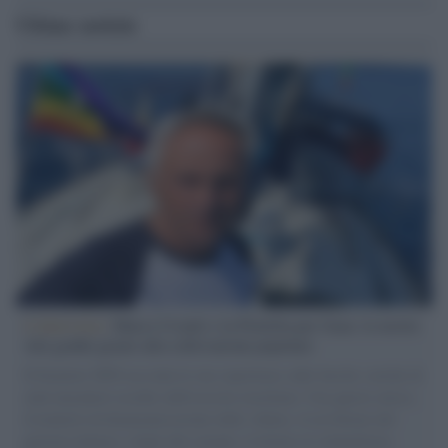
Ultime notizie
L'intervista /
Marco Croatti e la Flottilla per Gaza: le nostre
vele gonfie grazie alla sollevazione popolare
Il Senatore M5S racconta la sua esperienza sulle barche cariche di
aiuti umanitari assalite dall'esercito israeliano. Una guerra atroce,
il tentativo di disumanizzazione delle vittime, il servilismo del
governo italiano e degli altri europei, il ritorno al colonialismo.