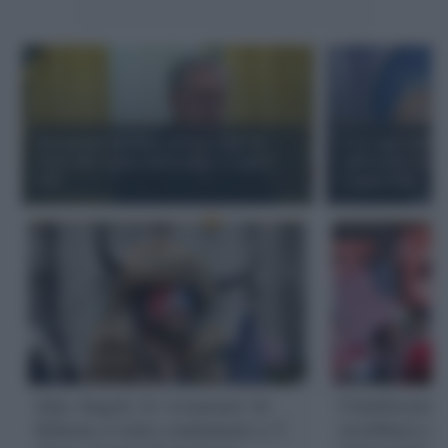
Era pronto un piano per un colpo di
L'ex capo staff 
Stato alla vigilia dell'assalto a Capitol
sull'assalto dei 
Hill
Capitol Hill
Jake Angeli, lo 'sciamano' di
I fedelissimi
QAnon, è stato condannato a 3
avrebbero co