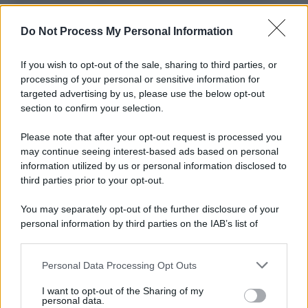
L'importanza dei movimenti.
Do Not Process My Personal Information
Palestina /
Gaza: il genocidio continua
If you wish to opt-out of the sale, sharing to third parties, or
processing of your personal or sensitive information for
targeted advertising by us, please use the below opt-out
section to confirm your selection.
Il ricordo /
Tredici anni senza padre Paolo Dall’Oglio: il
dialogo con l’islam resta la sua eredità più attuale
Please note that after your opt-out request is processed you
may continue seeing interest-based ads based on personal
information utilized by us or personal information disclosed to
third parties prior to your opt-out.
I dati /
Tratta di minori in Europa: l'allarme diffuso da Save
You may separately opt-out of the further disclosure of your
the Children
personal information by third parties on the IAB’s list of
downstream participants.
Personal Data Processing Opt Outs
This information may also be disclosed by us to third parties
La scelta /
Il calcio azzurro e la cultura della fuga
on the IAB’s List of Downstream Participants that may further
I want to opt-out of the Sharing of my
disclose it to other third parties.
personal data.