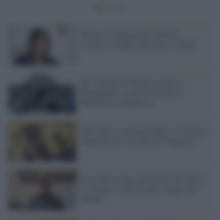
Melania Trump poteva fermare
l'assalto a Capitol Hill ma si rifiutò
Gli scherani di Trump tornano a
Washington: la polizia pronta a
difendere il Congresso
Alla fine lo sciamano Qanon si dichiara
colpevole per l'assalto al Congresso
Si uccide un terzo poliziotto che difese
il Congresso dall'assalto istigato da
Trump