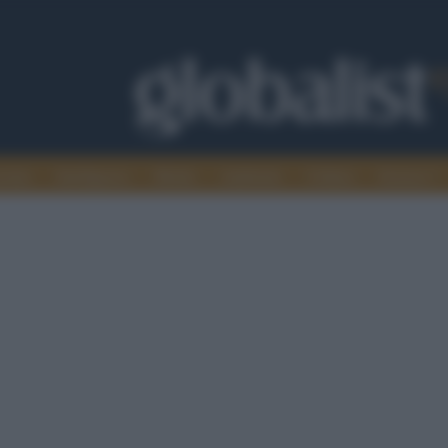
omia
Intelligence
Media
Ambiente
Cultura
Scienza