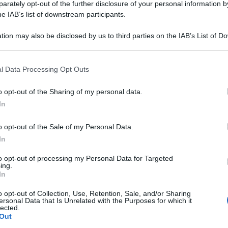
rately opt-out of the further disclosure of your personal information by
he IAB’s list of downstream participants.
tion may also be disclosed by us to third parties on the IAB’s List of 
 that may further disclose it to other third parties.
 that this website/app uses one or more Google services and may gath
l Data Processing Opt Outs
including but not limited to your visit or usage behaviour. You may click 
 to Google and its third-party tags to use your data for below specifi
o opt-out of the Sharing of my personal data.
ogle consent section.
In
ommissione di inchiesta sui fatti del 6 gennaio e
o opt-out of the Sale of my Personal Data.
In
fatti è pronta a chiedere “immediatamente”
to opt-out of processing my Personal Data for Targeted
tto del mandato di comparizione se l’ex stratega
ing.
In
ma destra americana, non si presenterà oggi a
ggi la Cnn.
o opt-out of Collection, Use, Retention, Sale, and/or Sharing
ersonal Data that Is Unrelated with the Purposes for which it
 Bannon dovrebbe tornare oggi a sfidare la
lected.
Out
l momento che ieri ha fatto mandare una lettera