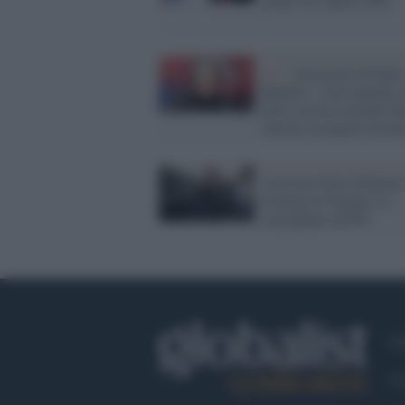
La7 /
Invasione di Putin
Bannon: "Una tragedia c
elite corrotte europee h
causato al popolo ucrai
Arrestato Steve Bannon:
stratega di Trump si è
consegnato all'Fbi
Ch
Co