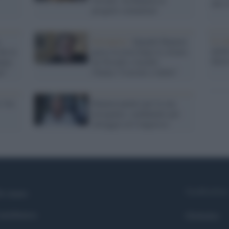
che s
progetti comunitari
Lo st
,
Sovranisti /
Quando Bannon
anche
he le
perse la testa dopo lo sfratto
dietr
anno
da Trisulti e insultò
no"
l'Italia:"Corrotti e falliti"
 l'ex
Bannon punito per la sua
arroganza: condannato per
oltraggio al Congresso
Syndication
i siamo
ntributors
Globalist