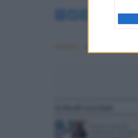
Facebook
Twitter
Telegram
WhatsA
Argomenti:
capitol hill
Articoli correlati
Trump fa causa alla
commissione che indaga
'golpe' di Capitol Hill