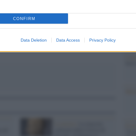
Il Se
barch
pp
dall'e
CONFIRM
tentat
servil
europ
dei m
Data Deletion
Data Access
Privacy Policy
L'att
Seri
Musi
La mostra /
La rinascita
Il ri
 sul
culturale della Certosa di
"Cron
Trisulti: da Bannon ai