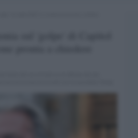
olpe’ di Capitol Hill? La commissione pronta a chiedere
nia sul 'golpe' di Capitol
ne pronta a chiedere
na lettera dal suo avvocato in cui afferma che non
e non avrà trovato un accordo con l'ex presidente Trump