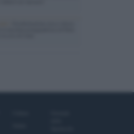
i definiva un 'narratore'
udio /
Disinformazione russa e destra:
 la macchina propagandistica di Putin
o la crisi di Ceuta
Culture
Giornale
dello
Salute
Spettacolo