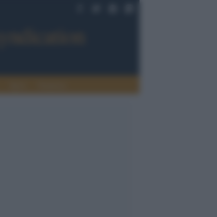
Sport
Tendenze