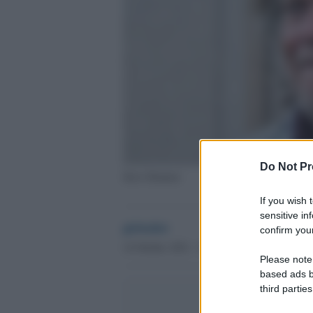
Do Not Pr
Steve Bannon
If you wish 
sensitive in
globalist
confirm your
14 Ottobre 2021 - 18.38
Please note
based ads b
third parties