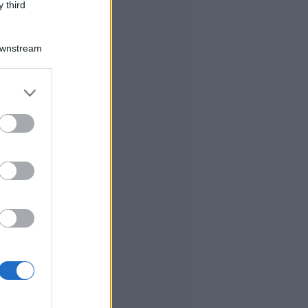
 third
Downstream
er and store
to grant or
ed purposes