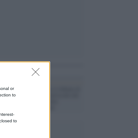
i anche
Steve Bannon si è rifiutato di
sonal or
testimoniare sull'assalto del
ection to
6 gennaio: rischia
l'incriminazione
nterest-
closed to