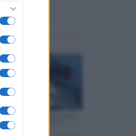
me notizie
ervista /
Marco Croatti e la Flottilla per
 le nostre vele gonfie grazie alla
vazione popolare