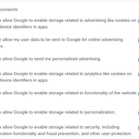
e non testimonierà fino a quando la
consents
ccordo con l’ex presidente Trump sul privilegio
o allow Google to enable storage related to advertising like cookies on
evice identifiers in apps.
itato e l’avvocato del presidente Trump e Mr
o allow my user data to be sent to Google for online advertising
Ulti
s.
esto momento”, afferma l’avvocato Robert
to allow Google to send me personalized advertising.
moni, come Bannon, che hanno pubblicamente
o allow Google to enable storage related to analytics like cookies on
erla fare franca è perché per quattro anni
evice identifiers in apps.
am Schiff, il deputato democratico che è uno dei
o allow Google to enable storage related to functionality of the website
neando la volontà di procedere nei confronti
 dare un segnale agli altri ex collaboratori di
o allow Google to enable storage related to personalization.
L'int
Gaza:
o allow Google to enable storage related to security, including
solle
cation functionality and fraud prevention, and other user protection.