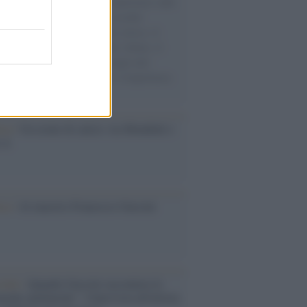
natore M5S racconta la sua esperienza sulle
e cariche di aiuti umanitari assalite
sercito israeliano. Una guerra atroce, il
ivo di disumanizzazione delle vittime, il
ismo del governo italiano e degli altri
ei, il ritorno al colonialismo. L'importanza
ovimenti.
esa /
Un estate di calcio: tra Mondiali e
e A
ca /
Al maestro Francesco Guccini
cordo /
Quando Guccini raccontava le
ache epafaniche": l'intervista all'artista