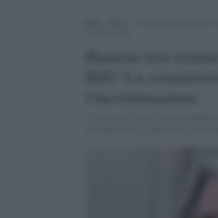
Home
>
Esteri
>
Bannon non testimonia sul ‘g
l’incriminazione
Bannon non testimo
Hill? La commissio
l'incriminazione
L' estremista di destra ha fatto mandare u
testimonierà fino a quando la commission