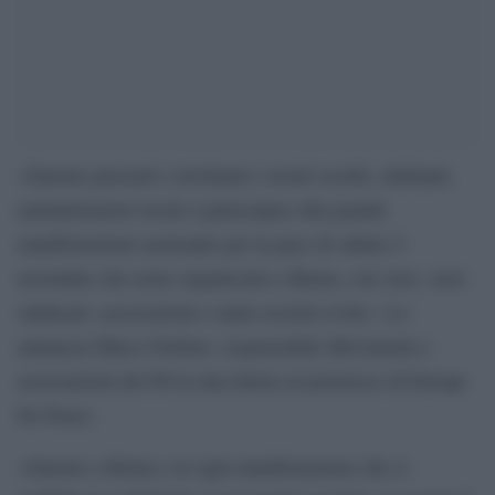
«Saremo presenti e invitiamo i nostri iscritti, militanti,
amministratori locali a partecipare alla grande
manifestazione nazionale per la pace di sabato 5
novembre che avete organizzato a Roma, con Arci, Acli,
sindacati, associazioni e tanta società civile». Lo
annuncia Marco Furfaro, responsabile Movimenti e
associazioni del Pd in una lettera al portavoce di Europe
for Peace.
«Saremo a Roma e in ogni manifestazione che si