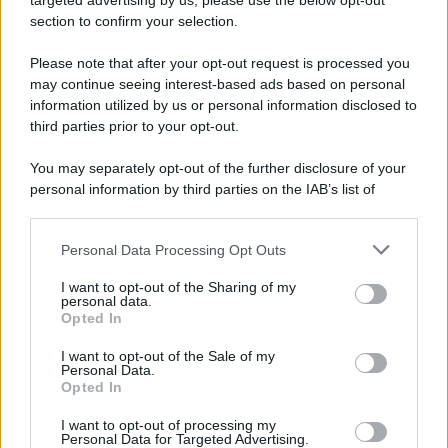
targeted advertising by us, please use the below opt-out
section to confirm your selection.
Il libro /
Crescere significa pentirsi: l’immaturità degli
italiani tra berlusconismo, fascismo e nuove nostalgie
Please note that after your opt-out request is processed you
may continue seeing interest-based ads based on personal
information utilized by us or personal information disclosed to
third parties prior to your opt-out.
Memoria /
Quando Pasolini raccontava i minatori italiani in
You may separately opt-out of the further disclosure of your
Belgio dopo Marcinelle
personal information by third parties on the IAB’s list of
downstream participants.
Personal Data Processing Opt Outs
This information may also be disclosed by us to third parties
Il libro /
La letteratura che racconta l’estate
on the IAB’s List of Downstream Participants that may further
I want to opt-out of the Sharing of my
disclose it to other third parties.
personal data.
Opted In
Please note that this website/app uses one or more Google
services and may gather and store information including but
I want to opt-out of the Sale of my
Personal Data.
not limited to your visit or usage behaviour. You may click to
Opted In
grant or deny consent to Google and its third-party tags to
use your data for below specified purposes in below Google
I want to opt-out of processing my
consent section.
Personal Data for Targeted Advertising.