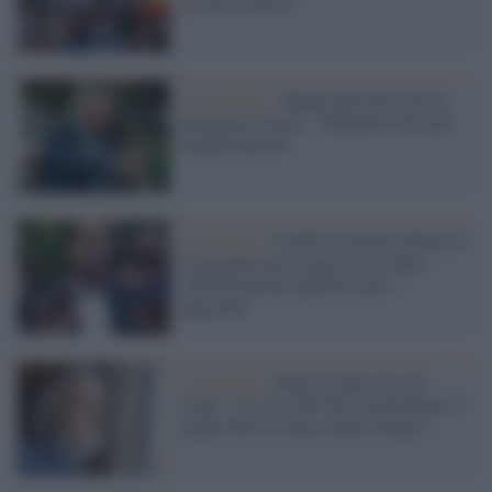
cessate il fuoco"
La polemica /
Beppe Sala non sarà in
piazza per la pace: "Sbagliato fare più
manifestazioni"
La protesta /
Il M5s in piazza a Roma il
5 novembre per la pace in Ucraina:
"Mobilitazione apartitica per i
negoziati"
La protesta /
Moni Ovadia sta con
Conte: "Il sit in del Pd è strumentale, il
leader M5s è l'unico uomo di pace"