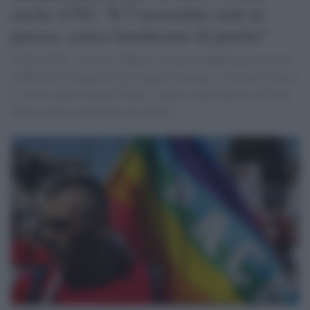
anche il Pd: "Il 5 novembre tutti in
piazza, senza bandierine di partito"
Furfaro (Pd): «Saremo a Roma e in ogni manifestazione che si
mobilita in solidarietà con il popolo ucraino, il cessate il fuoco
e il ritiro delle truppe di Putin: la pace è nell'interesse di tutti.
Senza mettere bandierine di partito».