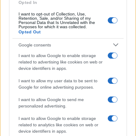
Opted In
I want to opt-out of Collection, Use,
Retention, Sale, and/or Sharing of my
Personal Data that Is Unrelated with the
Purposes for which it was collected.
Opted Out
Syndication
Culture
Google consents
Salute
Globalist
I want to allow Google to enable storage
related to advertising like cookies on web or
Megachip
Globalscience
device identifiers in apps.
GiULia
Globalsport
I want to allow my user data to be sent to
Google for online advertising purposes.
Prima Pagina
I want to allow Google to send me
personalized advertising.
Giornale dello
Chi siamo
I want to allow Google to enable storage
Spettacolo
related to analytics like cookies on web or
Contributors
device identifiers in apps.
Wondernet