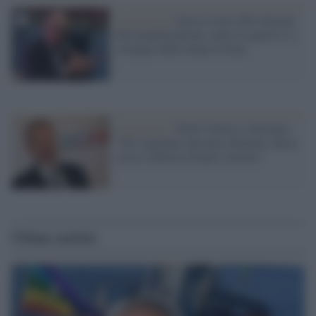
La protesta /
Enrico Letta (Pd) domani
alla manifestazione contro la guerra e a
sostegno delle donne in Iran
La protesta /
Della Vedova (+Europa):
"Noi vogliamo una pace duratura, basta
con le richieste di pace astratta"
Ultime notizie