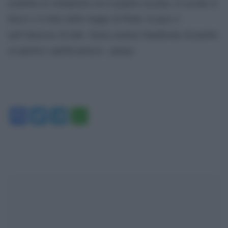
mobilita in solidarietà con il popolo ucraino, il cessate il
fuoco e il ritiro delle truppe di Putin: la pace è
nell’interesse di tutti. Senza mettere bandierine di partito
su questa o quella piazza», spiega.
Facebook
Twitter
Telegram
WhatsApp