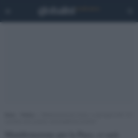
Home
>
Politica
>
Manifestazione per la Pace, ci sarà anche il Pd: “Il 5
novembre tutti in piazza, senza bandierine di partito”
Manifestazione per la Pace, ci sarà