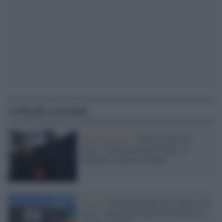
Articoli correlati
Manifestazione /
Scotto (Articolo
Uno): "La Pace prima di tutto, ci
vediamo in piazza a Roma"
Napoli /
Manifestazione per la Pace, De
Luca: "Migliaia di giovani chiedono il