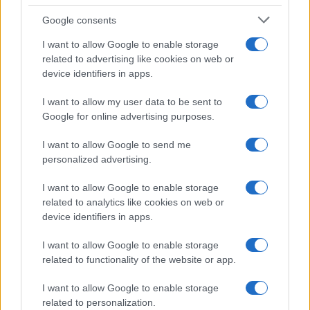
Syndication
Culture
Google consents
Salute
Globalist
I want to allow Google to enable storage
related to advertising like cookies on web or
Megachip
Globalscience
device identifiers in apps.
GiULia
Globalsport
I want to allow my user data to be sent to
Google for online advertising purposes.
Prima Pagina
I want to allow Google to send me
personalized advertising.
Giornale dello
Chi siamo
I want to allow Google to enable storage
Spettacolo
related to analytics like cookies on web or
Contributors
device identifiers in apps.
Wondernet
Facebook
I want to allow Google to enable storage
Giuliana Sgrena
related to functionality of the website or app.
Twitter
I want to allow Google to enable storage
Google News
related to personalization.