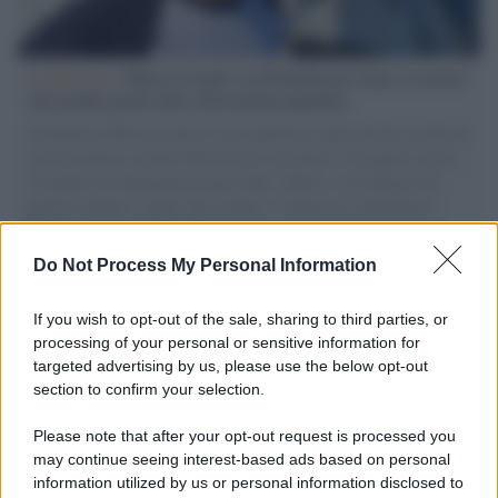
L'intervista /
Marco Croatti e la Flottilla per Gaza: le nostre
vele gonfie grazie alla sollevazione popolare
Il Senatore M5S racconta la sua esperienza sulle barche cariche di
aiuti umanitari assalite dall'esercito israeliano. Una guerra atroce,
il tentativo di disumanizzazione delle vittime, il servilismo del
governo italiano e degli altri europei, il ritorno al colonialismo.
L'importanza dei movimenti.
Do Not Process My Personal Information
Il caso /
Trump ha quasi esaurito l'arsenale Usa, ma il
tycoon smentisce
If you wish to opt-out of the sale, sharing to third parties, or
processing of your personal or sensitive information for
targeted advertising by us, please use the below opt-out
section to confirm your selection.
Chiesa /
Papa Leone XIV denuncia le violenze in Ucraina e
Russia e chiede il rispetto del diritto umanitario e della
Please note that after your opt-out request is processed you
diplomazia
may continue seeing interest-based ads based on personal
information utilized by us or personal information disclosed to