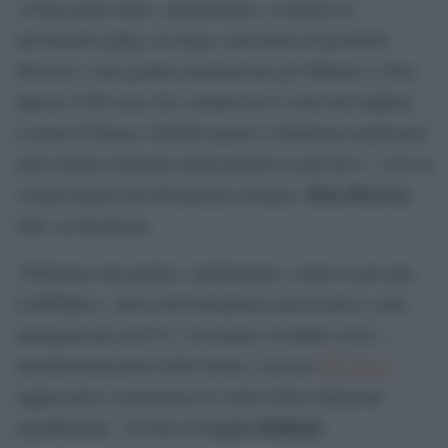
«Ultraconservatore, antiabortista e contrario ai
movimenti Lgbtq, un lungo curriculum di posizioni
filorusse e una grande ammirazione per Marine Le Pen.
Questo il filo nero che caratterizza il credo del leghista
Lorenzo Fontana. Sarebbe questo l’atlantismo professato
nelle ultime settimane dalla premier in pectore?». Così la
Pina Picierno
vicepresidente del Parlamento europeo,
(Pd), su Facebook.
“Putiniano mai pentito, antiabortista, contro le persone
LGBTQIA+, tifoso dell’ultradestra euroscettica e anti-
immigrazione nell’Ue. Un nemico di diritti civili e
autodeterminazione delle donne. Lorenzo
#Fontana
rappresenta l’estremismo ai vertici delle istituzioni
Laura Boldrini
repubblicane”. Il tweet di