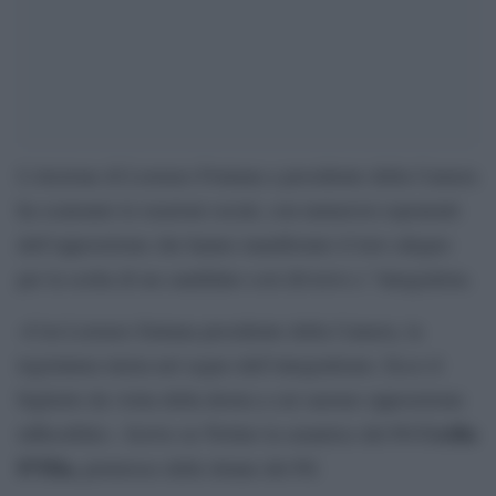
L’elezione di Lorenzo Fontana a presidente della Camera
ha scatenato le reazioni social, con numerosi esponenti
dell’opposizione che hanno manifestato il loro sdegno
per la scelta di un candidato così divisivo e “integralista.
«Con Lorenzo fontana presidente della Camera, la
legislatura inizia nel segno dell’integralismo. Ecco il
biglietto da visita della destra a cui saremo opposizione
Cecilia
inflessibile». Scrive su Twitter la senatrice del Pd
D’Elia,
portavoce delle donne del Pd.