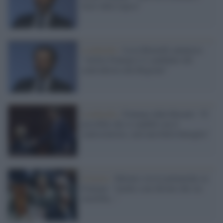
fuori dalla logica"
Lombardia /
Licia Ronzulli annuncia:
"Attilio Fontana è il candidato del
centrodestra alla Regione"
Lombardia /
Fontana sfida Moratti: "E'
possibile che si candidi con il
centrosinistra, sarà una bella battaglia"
Governo /
Meloni svia le polemiche su
Fontana: "Anche a me dicono che sia
omofoba..."