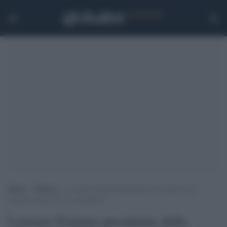
Home
>
Politica
>
Lorenzo Fontana presidente della Camera, le
reazioni social: “E’ un estremista”
Lorenzo Fontana presidente della