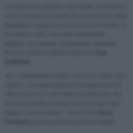
L’elezione di un estremista come Fontana a un’altissima
carica di garanzia è il segnale che la destra non ha affatto
abbandonato il progetto di orbanizzazione dell’Italia, nei
temi interni e nella collocazione internazionale.
Sappiano che troveranno un’opposizione durissima».
Ivan
Scrive su Twitter il senatore di Italia Viva
Scalfarotto.
«Fra l’ammirazione per Putin, l’odio per le donne e per i
«diversi», i messaggi amichevoli ai neonazisti greci di
Alba Dorata non c’è che l’imbarazzo della scelta. Può
diventare presidente di Montecitorio uno come l’ultrà
Nicola
leghista Lorenzo Fontana?». Scrive twitter
Fratoianni
segretario nazionale di Sinistra Italiana