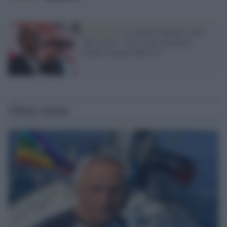
Parlamento /
Lorenzo Fontana, Letta
durissimo: "Una scelta che porta
l'Italia lontana dalla Ue"
Ultime notizie