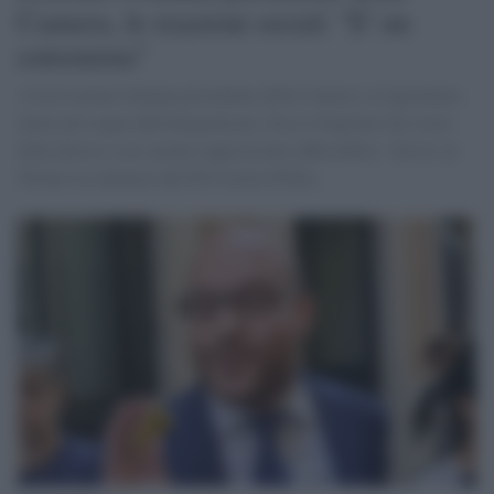
Camera, le reazioni social: "E' un
estremista"
«Con Lorenzo fontana presidente della Camera, la legislatura
inizia nel segno dell'integralismo. Ecco il biglietto da visita
della destra a cui saremo opposizione inflessibile». Scrive su
Twitter la senatrice del Pd Cecilia D'Elia.