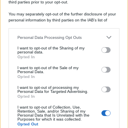
third parties prior to your opt-out.
Il centenario /
A L'Aquila arriva la mostra "Tito, 100 anni
You may separately opt-out of the further disclosure of your
attraverso la forma"
personal information by third parties on the IAB’s list of
downstream participants.
Personal Data Processing Opt Outs
This information may also be disclosed by us to third parties
Il medagliere /
Europei di nuoto: Pellecani guida una super
on the IAB’s List of Downstream Participants that may further
I want to opt-out of the Sharing of my
Italia
disclose it to other third parties.
personal data.
Opted In
Please note that this website/app uses one or more Google
services and may gather and store information including but
I want to opt-out of the Sale of my
Personal Data.
not limited to your visit or usage behaviour. You may click to
Opted In
grant or deny consent to Google and its third-party tags to
use your data for below specified purposes in below Google
I want to opt-out of processing my
consent section.
Personal Data for Targeted Advertising.
Opted In
I want to opt-out of Collection, Use,
Retention, Sale, and/or Sharing of my
Personal Data that Is Unrelated with the
Purposes for which it was collected.
Opted Out