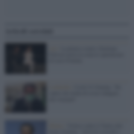
Articoli correlati
Arti /
La pittura a teatro: Emiliano
Pellisari porta in scena lo spazialismo
di Lucio Fontana
Lombardia /
Covid-19, Fontana: "Ho
saputo dai media di essere indagato,
una vergogna"
Milano /
Vernice contro il Teatro alla
Scala, Fontana: "Attivisti sciocchi e