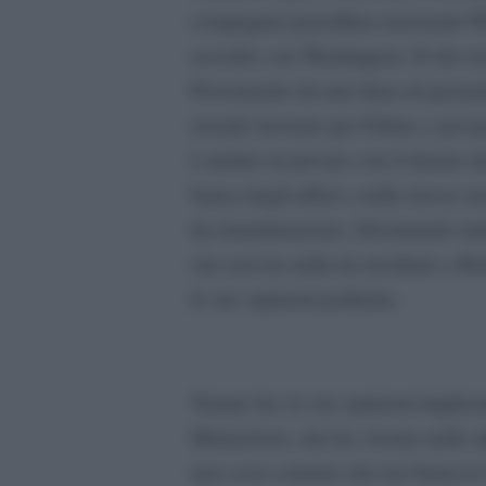
compagnia petrolifera nazionale P
accordo con Washington. Il che n
Provenendo da una linea di giornali
avendo lavorato per Fabius e poi p
è andato in privato con il ritorno de
banca degli affari e nella stessa su
da ristrutturazione. Diventando mu
che non ha nulla da invidiare a Bo
le sue opinioni politiche.
.
Tranne lui, le sue opinioni implic
Melenchon, che ha vissuto nelle al
una cosa comune che noi frances