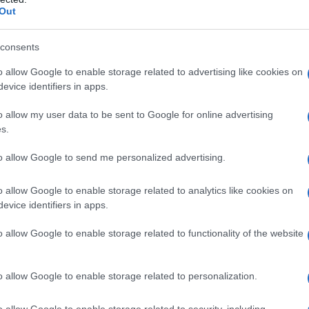
Out
Il Se
barch
ni colpo, perché destra e centro, spaventa
dall'e
consents
 a se stesso, visto che ha fatto di tutto per
tentat
o allow Google to enable storage related to advertising like cookies on
servil
, assunta e rivendicata. Sicurissimo, può
evice identifiers in apps.
europ
esto non garantisce una vittoria nazionale.
dei m
o allow my user data to be sent to Google for online advertising
s.
 secondo me ma non c’è meno che un’elezione
Pales
centro, alla conquista degli indecisi. E lì,
asseg
to allow Google to send me personalized advertising.
rudi
unica cosa di cui la maggioranza dei francesi è
o allow Google to enable storage related to analytics like cookies on
be un disastro per l’economia e per le libertà.
evice identifiers in apps.
L'eve
ilmente, ma i francesi, tenuti in una sfocatura
natu
o allow Google to enable storage related to functionality of the website
tro, un colpo sinistro, non ne sono così sicuri.
– Ope
l loro tempo cercando di placarli, mentre i troll
o allow Google to enable storage related to personalization.
, sul modello repelling del coperchio maxi-
Il ri
o allow Google to enable storage related to security, including