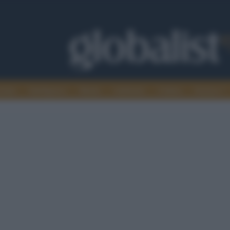
omia
Intelligence
Media
Ambiente
Cultura
Scienza