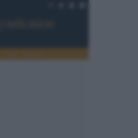
Sport
Tendenze