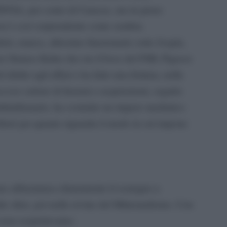
DVSA, per conto di Caracas, ma in pieno
on è così sorprendente come sembra.
sti, enarca, altissimo funzionario sotto Jospin,
er Strauss-Kahn che era il boss del FMI, Pigasse
l diritto agli affari e ha fatto una fortuna, nella
ccoso settore di fusioni e acquisizioni, seguito
ltimilionario, ha costruito un impero mediatico
lloré per quanto riguarda il modo in cui impone
ano abbastanza chiaramente il sostegno a
te sfere, poi nelle rovine del Mitterandismo. Con
i non sospettavamo: