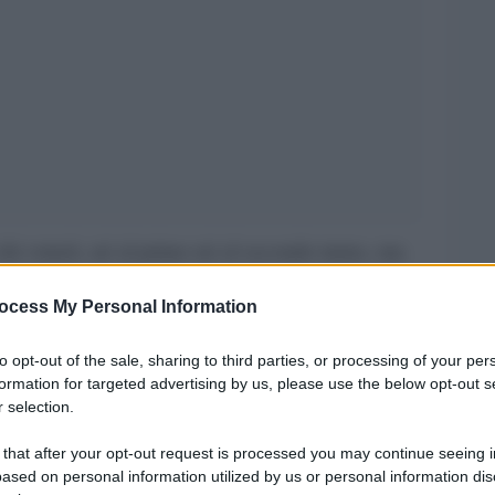
hi voterò, né al primo né al secondo turno, ma
o dichiarati nemici dell’Ucraina e tra questi, Le
ocess My Personal Information
a parte mi sembra assolutamente chiaro che
utti quelli dichiarati o assunti, contro cui
to opt-out of the sale, sharing to third parties, or processing of your per
formation for targeted advertising by us, please use the below opt-out s
 Non è questione di previsione né di Madame
 selection.
.
 that after your opt-out request is processed you may continue seeing i
iamo tre forze più o meno uguali, che quindi
ased on personal information utilized by us or personal information dis