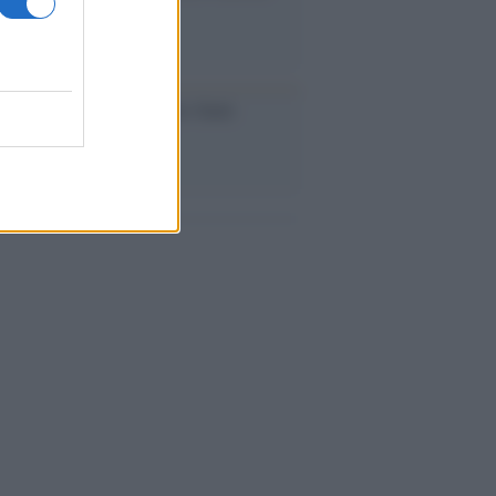
iversario /
90 anni di Yves Saint
nt, tra moda e scandali