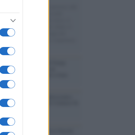
natore M5S racconta la sua esperienza sulle
e cariche di aiuti umanitari assalite
sercito israeliano. Una guerra atroce, il
ivo di disumanizzazione delle vittime, il
ismo del governo italiano e degli altri
ei, il ritorno al colonialismo. L'importanza
ovimenti.
tina /
Il Board of Peace di Trump
na il primo contratto per un
mentale avamposto militare a Gaza
nto /
La Sila diventa un palcoscenico
rale: nasce “A Farla Amare Comincia Tu
ra Sila”
cordo /
Le radici di Francesco Guccini