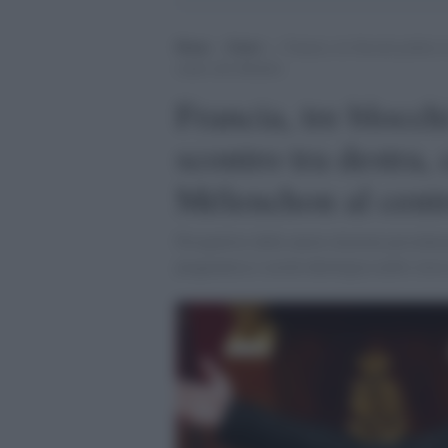
Home
>
Esteri
>
Francia, tre blocchi politici 
centro del dibattito
Francia, tre blocchi
scontro tra destra, 
Mélenchon al centr
Prospettive delle nuove elezioni presidenz
pragmatica e cecità ideologica nello ste