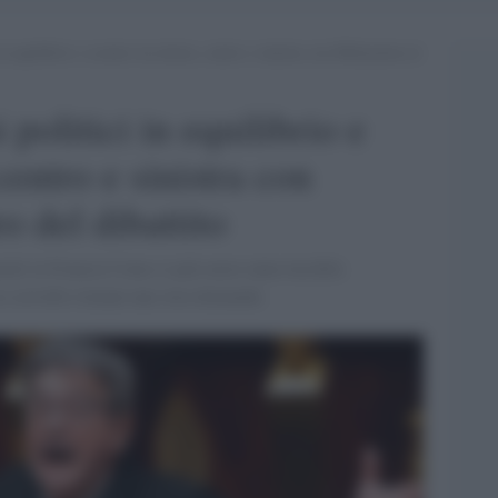
in equilibrio e scontro tra destra, centro e sinistra con Mélenchon al
 politici in equilibrio e
centro e sinistra con
o del dibattito
iali in Francia Come si può avere tanta lucidità
sso cervello rimane una vera domanda