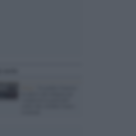
i anche
Parigi /
Un giudice francese
ha aperto una indagine per
'complicità in genocidio'
contro due cittadini franco-
israeliani