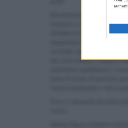
parole.
authenti
Dal momento che un Kamala Harris,
respingere e permesso la rielezion
all’effetto di un Melenchon, vero a
maggioranza francese. Ecco perché 
suo leader, che sono oggettivamente
loro corsa al potere. Compreso alt
sbarramento repubblicano o a pacch
anche di sinistra. È una buona guer
calcolo monumentale e solo la pate
E poi c’è questa piccola notizia c
cerchio:
Mathieu Pigasse ristruttura il debi