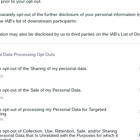
 prior to your opt-out.
terzo dei voti, il che significa che nessuna delle
rately opt-out of the further disclosure of your personal information by
ntro + Destra, e infine la Sinistra, tutte le
he IAB’s list of downstream participants.
 terzi, vicino a quel terzo della RN è in tutti i
tion may also be disclosed by us to third parties on the IAB’s List of 
. Ma più piccolo degli altri due messi insieme.
 that may further disclose it to other third parties.
e su una forte base di militanti che lo vedono
Ulti
 that this website/app uses one or more Google services and may gath
atteggiamento estremista e conflittuale lo ha
l Data Processing Opt Outs
including but not limited to your visit or usage behaviour. You may click 
ale dell’opinione: le persone ragionevoli di
 to Google and its third-party tags to use your data for below specifi
o opt-out of the Sharing of my personal data.
ogle consent section.
ra non vogliono una rivoluzione, né essere
In
o opt-out of the Sale of my Personal Data.
In
n è l’esatto opposto del RN che, sotto la guida
to opt-out of processing my Personal Data for Targeted
i di dimenticare l’indignazione del padre. Con un
ing.
In
arte. Chi arriva al 2° turno contro Le Pen potrà
L'int
più o meno forte, se ne uscirà vincitore o
Gaza:
o opt-out of Collection, Use, Retention, Sale, and/or Sharing
ersonal Data that Is Unrelated with the Purposes for which it
solle
lected.