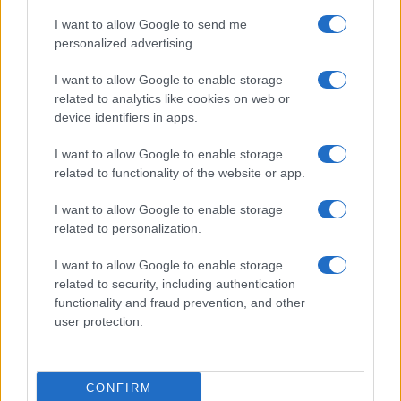
Prima Pagina
I want to allow Google to send me
personalized advertising.
Giornale dello
Chi siamo
I want to allow Google to enable storage
Spettacolo
related to analytics like cookies on web or
Contributors
device identifiers in apps.
Wondernet
Facebook
I want to allow Google to enable storage
Giuliana Sgrena
related to functionality of the website or app.
Twitter
I want to allow Google to enable storage
Google News
related to personalization.
Mastodon
I want to allow Google to enable storage
related to security, including authentication
Cookie Policy
functionality and fraud prevention, and other
user protection.
Preferenze Privacy
CONFIRM