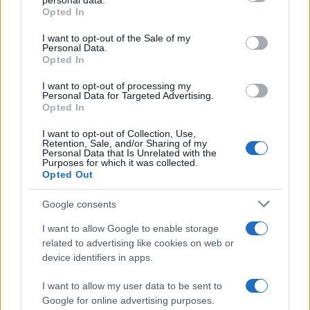
personal data.
Opted In
Please note that this website/app uses one or more Google
services and may gather and store information including but
I want to opt-out of the Sale of my
Personal Data.
not limited to your visit or usage behaviour. You may click to
Opted In
grant or deny consent to Google and its third-party tags to
use your data for below specified purposes in below Google
I want to opt-out of processing my
consent section.
Personal Data for Targeted Advertising.
Opted In
I want to opt-out of Collection, Use,
Retention, Sale, and/or Sharing of my
Personal Data that Is Unrelated with the
Purposes for which it was collected.
Opted Out
Syndication
Culture
Google consents
Salute
Globalist
I want to allow Google to enable storage
related to advertising like cookies on web or
Megachip
Globalscience
device identifiers in apps.
GiULia
Globalsport
I want to allow my user data to be sent to
Google for online advertising purposes.