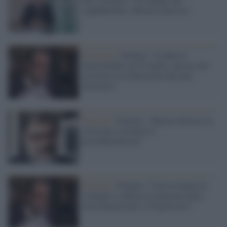
repubblichini, Meloni chiarisca"
Fascismo /
Fornaro: "La Russa
inaccettabile sul 25 aprile, ancora non
riconosce la Liberazione dal nazi-
fascismo"
Elezioni /
Fornaro: "Meloni distorce la
storia per sostenere il
presidenzialismo"
Elezioni /
Fornaro: "Con la rottura di
Calenda si rafforza la funzione della
lista Democratici e Progressisti"