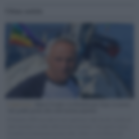
Ultime notizie
L'intervista /
Marco Croatti e la Flottilla per Gaza: le nostre
vele gonfie grazie alla sollevazione popolare
Il Senatore M5S racconta la sua esperienza sulle barche cariche di
aiuti umanitari assalite dall'esercito israeliano. Una guerra atroce,
il tentativo di disumanizzazione delle vittime, il servilismo del