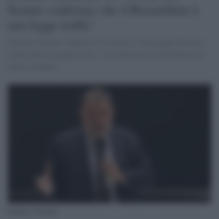
Senato conferma che il Rosatellum è
una legge truffa"
Federico Fornaro, deputato di Articolo 1 del gruppo Pd-Italia
democratica e progressista: " La coalizione di centrodestra al
primo tornante"
Federico Fornaro