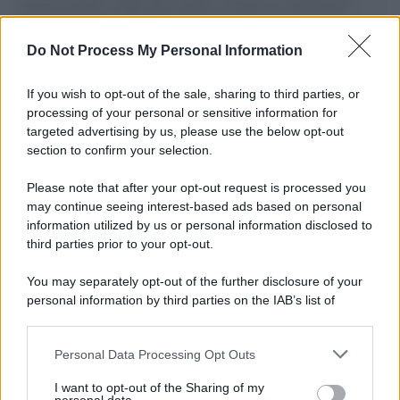
governo italiano e degli altri europei, il ritorno al colonialismo.
L'importanza dei movimenti.
Do Not Process My Personal Information
Tel Aviv /
La “vittoria totale” di Israele significa una guerra
senza fine
If you wish to opt-out of the sale, sharing to third parties, or
processing of your personal or sensitive information for
targeted advertising by us, please use the below opt-out
section to confirm your selection.
Vangelo /
La vita si intreccia con le paure come il giorno
succede alla notte
Please note that after your opt-out request is processed you
may continue seeing interest-based ads based on personal
information utilized by us or personal information disclosed to
third parties prior to your opt-out.
La scoperta /
Oplontis, le vittime dell’eruzione del Vesuvio
You may separately opt-out of the further disclosure of your
furono più numerose del previsto
personal information by third parties on the IAB’s list of
downstream participants.
Personal Data Processing Opt Outs
This information may also be disclosed by us to third parties
Il medagliere /
Europei di nuoto: Pellecani guida una super
on the IAB’s List of Downstream Participants that may further
I want to opt-out of the Sharing of my
Italia
disclose it to other third parties.