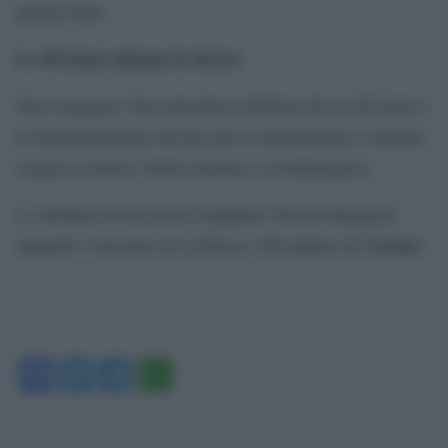
progressista.
Le divisioni aiutano la destra
Una vergogna. Una ennesima conferma che le divisioni e
la frammentazione favoriscono il trasformismo e aiutano
sempre la destra. Nelle elezioni e in Parlamento».
Lo dichiara in una nota il deputato Nicola Zingaretti
Senato
riguardo l’elezione di La Russa a Presidente del
.
Facebook
Twitter
Telegram
WhatsApp