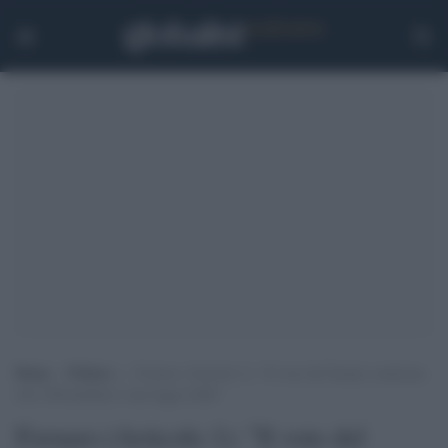
Home
>
Politica
>
Fornaro (Articolo 1): “Il voto del Senato conferma
che il Rosatellum è una legge truffa”
Fornaro (Articolo 1): "Il voto del