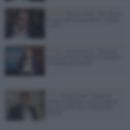
Elezioni /
Fornaro (LeU): "Per vincere
bisogna unire responsabilità e agenda
sociale"
Elezioni /
Fornaro (Leu): "Rinnovata
agenza sociale per battere la spudorata
demagogia della destra"
Crisi /
Fornaro (Leu): "Salvini ha
gettato la maschera, vuole le elezioni
per non perdere altro terreno dalla
Meloni"