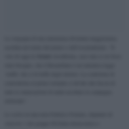
La vergogna di una minoranza diventata maggioranza
assoluta nel nome del potere e dell’oscurantismo. “Il
Senato
voto di oggi in
riconferma, caso mai ce ne fosse
stato bisogno, che il Rosatellum è un`autentica legge
‘truffa’ che si fa beffe degli elettori. La coalizione di
centrodestra al primo tornante si divide alla faccia di
tutte le enunciazioni di unità ascoltate in campagna
elettorale”.
Lo scrive in una nota Federico Fornaro, deputato di
Articolo 1 del gruppo Pd-Italia democratica e