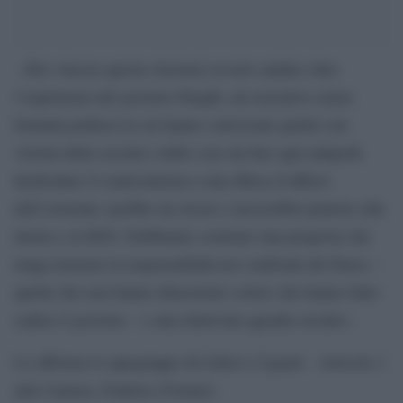
«Per vincere queste elezioni occorre andare oltre
l’esperienza del governo Draghi, un esecutivo senza
formula politica in cui hanno convissuto partiti con
visioni della società e delle cose da fare agli antipodi.
Inchiodare il centrosinistra a una difesa d’ufficio
dell’esistente sarebbe un errore e lascerebbe praterie alla
destra e al M5S. Dobbiamo costruire una proposta che
tenga insieme la responsabilità nei confronti del Paese –
quella che non hanno dimostrato coloro che hanno fatto
cadere il governo – e una rinnovata agenda sociale».
Lo afferma il capogruppo di Liberi e Uguali – Articolo 1
alla Camera, Federico Fornaro.