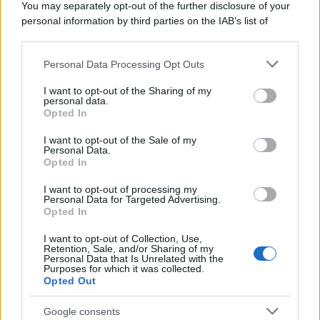
You may separately opt-out of the further disclosure of your
epafaniche": l'intervista all'artista che si definiva un
personal information by third parties on the IAB’s list of
'narratore'
downstream participants.
Personal Data Processing Opt Outs
This information may also be disclosed by us to third parties
Lo studio /
Disinformazione russa e destra: anche la
on the IAB’s List of Downstream Participants that may further
I want to opt-out of the Sharing of my
macchina propagandistica di Putin dietro la crisi di Ceuta
disclose it to other third parties.
personal data.
Opted In
Please note that this website/app uses one or more Google
services and may gather and store information including but
I want to opt-out of the Sale of my
Personal Data.
not limited to your visit or usage behaviour. You may click to
Opted In
grant or deny consent to Google and its third-party tags to
use your data for below specified purposes in below Google
I want to opt-out of processing my
consent section.
Personal Data for Targeted Advertising.
Opted In
I want to opt-out of Collection, Use,
Retention, Sale, and/or Sharing of my
Personal Data that Is Unrelated with the
Purposes for which it was collected.
Opted Out
Syndication
Culture
Google consents