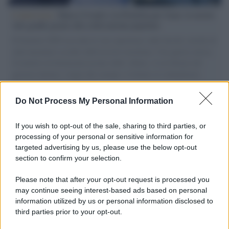
L'intervista /
Marco Croatti e la Flottilla per Gaza: le nostre
vele gonfie grazie alla sollevazione popolare
Il Senatore M5S racconta la sua esperienza sulle barche cariche di
aiuti umanitari assalite dall'esercito israeliano. Una guerra atroce,
il tentativo di disumanizzazione delle vittime, il servilismo del
governo italiano e degli altri europei, il ritorno al colonialismo.
L'importanza dei movimenti.
Do Not Process My Personal Information
L'attesa /
Un estate di calcio: tra Mondiali e Serie A
If you wish to opt-out of the sale, sharing to third parties, or
processing of your personal or sensitive information for
targeted advertising by us, please use the below opt-out
section to confirm your selection.
Musica /
Al maestro Francesco Guccini
Please note that after your opt-out request is processed you
may continue seeing interest-based ads based on personal
information utilized by us or personal information disclosed to
third parties prior to your opt-out.
Il ricordo /
Quando Guccini raccontava le "Cronache