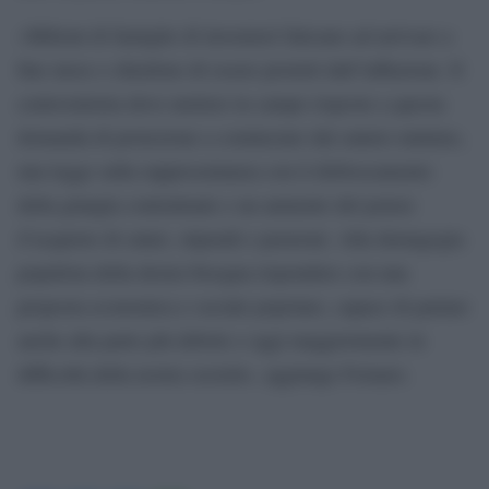
«Milioni di famiglie di lavoratori faticano ad arrivare a
fine mese e chiedono di essere protetti dall’inflazione. Il
centrosinistra deve mettere in campo risposte a questa
domanda di protezione a cominciare dal salario minimo,
una legge sulla rappresentanza con il disboscamento
della giungla contrattuale e un aumento del potere
d’acquisto di salari, stipendi e pensioni. Alla demagogia
populista della destra bisogna rispondere con una
proposta economica e sociale popolare, capace di parlare
anche alla parte più debole e oggi maggiormente in
difficoltà della nostra società», aggiunge Fornaro.