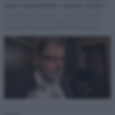
unire responsabilità e agenda sociale"
Il capogruppo di Liberi e Uguali - Articolo 1 alla Camera,
Federico Fornaro: "Alla demagogia populista della destra
bisogna rispondere con una proposta economica e sociale"
globalist