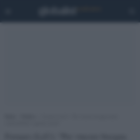
Home
>
Politica
>
Fornaro (LeU): “Per vincere bisogna unire
responsabilità e agenda sociale”
Fornaro (LeU): "Per vincere bisogna