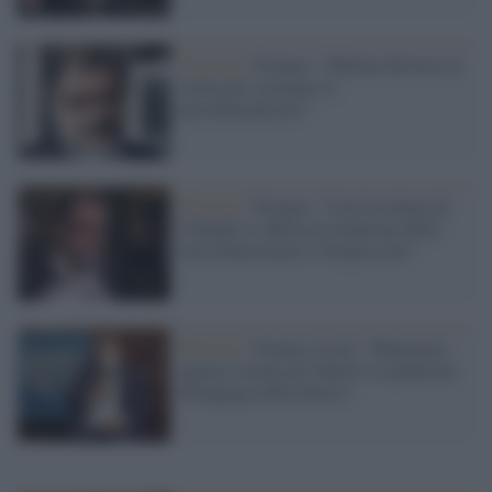
Elezioni /
Fornaro: "Meloni distorce la
storia per sostenere il
presidenzialismo"
Elezioni /
Fornaro: "Con la rottura di
Calenda si rafforza la funzione della
lista Democratici e Progressisti"
Elezioni /
Fornaro (Leu): "Rinnovata
agenza sociale per battere la spudorata
demagogia della destra"