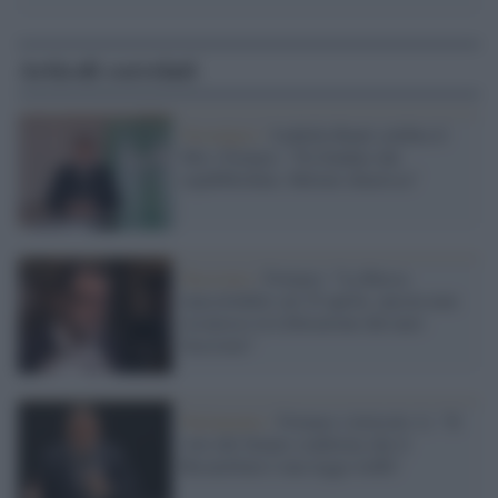
Articoli correlati
Nostalgici /
Isabella Rauti celebra il
Msi, Fornaro: "Fu fondato dai
repubblichini, Meloni chiarisca"
Fascismo /
Fornaro: "La Russa
inaccettabile sul 25 aprile, ancora non
riconosce la Liberazione dal nazi-
fascismo"
Parlamento /
Fornaro (Articolo 1): "Il
voto del Senato conferma che il
Rosatellum è una legge truffa"