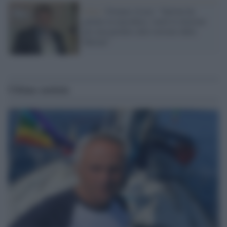
Crisi /
Fornaro (Leu): "Salvini ha
gettato la maschera, vuole le elezioni
per non perdere altro terreno dalla
Meloni"
Ultime notizie