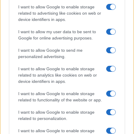
Salute
Globalist
I want to allow Google to enable storage
related to advertising like cookies on web or
Megachip
Globalscience
device identifiers in apps.
GiULia
Globalsport
I want to allow my user data to be sent to
Google for online advertising purposes.
Prima Pagina
I want to allow Google to send me
personalized advertising.
Giornale dello
Chi siamo
I want to allow Google to enable storage
Spettacolo
related to analytics like cookies on web or
Contributors
device identifiers in apps.
Wondernet
Facebook
I want to allow Google to enable storage
Giuliana Sgrena
related to functionality of the website or app.
Twitter
I want to allow Google to enable storage
Google News
related to personalization.
Mastodon
I want to allow Google to enable storage