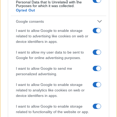
Personal Data that Is Unrelated with the
Purposes for which it was collected.
Opted Out
Syndication
Culture
Google consents
Salute
Globalist
I want to allow Google to enable storage
related to advertising like cookies on web or
Megachip
Globalscience
device identifiers in apps.
GiULia
Globalsport
I want to allow my user data to be sent to
Google for online advertising purposes.
Prima Pagina
I want to allow Google to send me
personalized advertising.
Giornale dello
Chi siamo
I want to allow Google to enable storage
Spettacolo
related to analytics like cookies on web or
Contributors
device identifiers in apps.
Wondernet
Facebook
I want to allow Google to enable storage
Giuliana Sgrena
related to functionality of the website or app.
Twitter