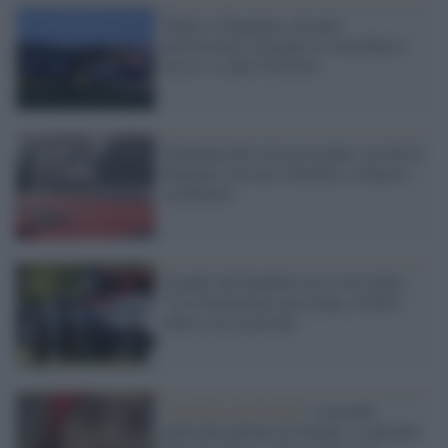
Giallo a Tarquinia: docente
universitario inseguito in macchina e
ucciso a colpi di pistola
Femminicidio nel grossetano: uccide la
fidanzata con una coltellata e chiama i
carabinieri
Il padre dei bambini uccisi ad Ardea:
"Io ai domiciliari per droga, il killer
libero con la pistola"
Violenza sulle donne /
I giornali
pakistani parlano di Saman e scatenano