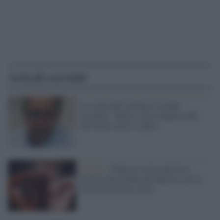
Articoli correlati
La vicina del virologo Crisanti
racconta: "Torna a casa sempre tardi.
Gli lascio torte e crepes"
Privacy /
Filma la vicina che fa la
doccia senza tende alla finestra: per la
Cassazione non è reato