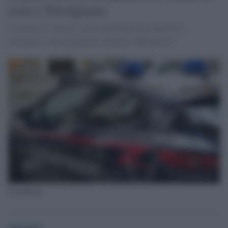
casa a Trevignano
Un uomo di 34 anni è stato arrestato dai carabinieri e
sottoposto a un trattamento sanitario obbligatorio
Carabinieri
globalist