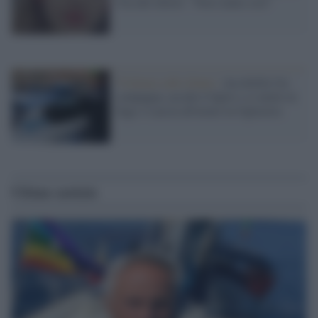
l'ira dei lettori: "Non siamo così"
Violenza sulle donne /
Accoltella l'ex
compagna, uccide il figlio e si mette in
fuga: è caccia all'uomo in Ogliastra
Ultime notizie