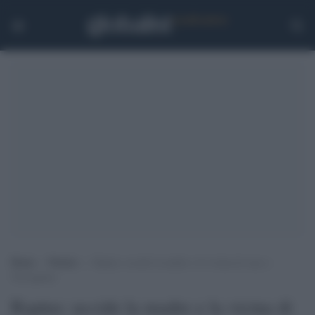
Home
>
Notizie
>
Raptus: uccide la madre e la vicina di casa a
Trevignano
Raptus: uccide la madre e la vicina di