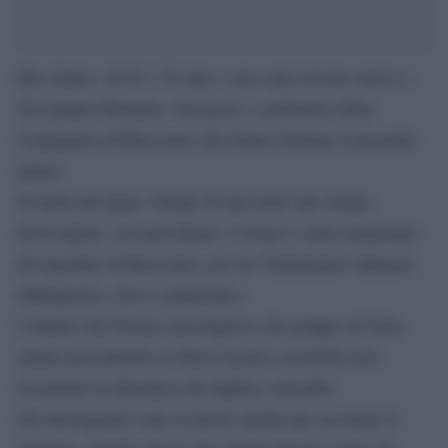
Due donne, di 65 e 76 anni, sono state trovate morte a
Trevignano Romano. Sul posto i carabinieri della
Compagnia di Bracciano che hanno fermato il presunto
autore.
Si tratta del figlio 34enne di una delle due donne,
disoccupato, con precedenti. L’uomo è stato trasportato
all’ospedale di Bracciano, per un Trattamento sanitario
obbligatorio, dove è piantonato.
I militari del Nucleo investigativo del gruppo di Ostia
stanno procedendo ai rilievi tecnico-scientifici per
ricostruire la dinamica del duplice omicidio.
Gli investigatori sono la lavoro anche per accertare il