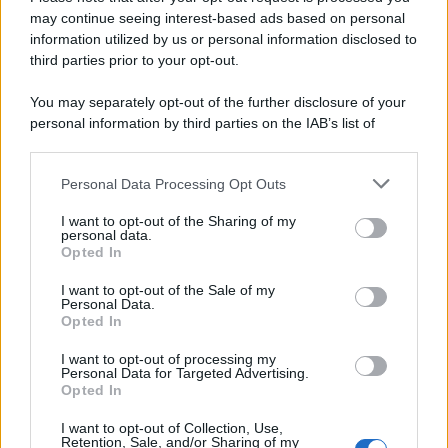
autorizzazione
may continue seeing interest-based ads based on personal
information utilized by us or personal information disclosed to
third parties prior to your opt-out.
Musica /
Al maestro Francesco Guccini
You may separately opt-out of the further disclosure of your
personal information by third parties on the IAB’s list of
downstream participants.
Personal Data Processing Opt Outs
This information may also be disclosed by us to third parties
Il ricordo /
Quando Guccini raccontava le "Cronache
on the IAB’s List of Downstream Participants that may further
I want to opt-out of the Sharing of my
epafaniche": l'intervista all'artista che si definiva un
disclose it to other third parties.
personal data.
'narratore'
Opted In
Please note that this website/app uses one or more Google
services and may gather and store information including but
I want to opt-out of the Sale of my
Personal Data.
not limited to your visit or usage behaviour. You may click to
Opted In
grant or deny consent to Google and its third-party tags to
use your data for below specified purposes in below Google
I want to opt-out of processing my
consent section.
Personal Data for Targeted Advertising.
Opted In
I want to opt-out of Collection, Use,
Retention, Sale, and/or Sharing of my