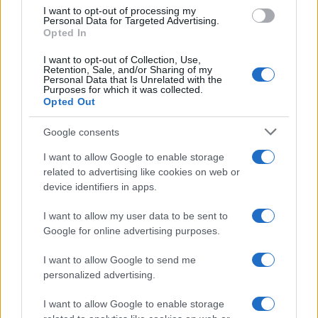
use your data for below specified purposes in below Google
I want to opt-out of processing my
consent section.
Personal Data for Targeted Advertising.
Opted In
I want to opt-out of Collection, Use,
Retention, Sale, and/or Sharing of my
Personal Data that Is Unrelated with the
Purposes for which it was collected.
Opted Out
Syndication
Culture
Google consents
Salute
Globalist
I want to allow Google to enable storage
related to advertising like cookies on web or
Megachip
Globalscience
device identifiers in apps.
GiULia
Globalsport
I want to allow my user data to be sent to
Google for online advertising purposes.
Prima Pagina
I want to allow Google to send me
personalized advertising.
Giornale dello
Chi siamo
I want to allow Google to enable storage
Spettacolo