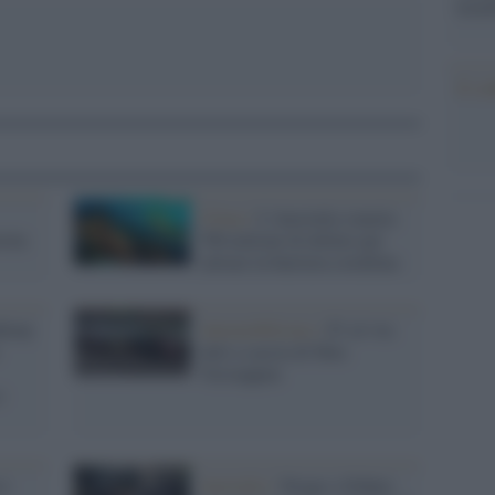
tecno
Il co
Clima /
L'Australia stanzia
tola
700 milioni di dollari per
salvare la barriera corallina
thony
Automobilismo /
F1 al via:
tutti a caccia di Max
Verstappen
i
 e
Australia /
Strage a Sidney: