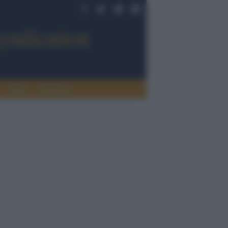
Sport
Tendenze