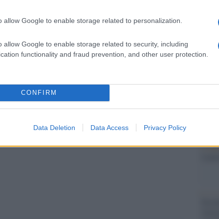
Il Se
 Paesi disperati” –
Più piccato il commento del
barch
o allow Google to enable storage related to personalization.
dall'e
e, Simon Birmingham.
tentat
torio inesplorato, non sorprende che alcuni
servil
o allow Google to enable storage related to security, including
europ
cation functionality and fraud prevention, and other user protection.
una dimostrazione di quanto bene continui a fare
dei m
ne di altri Stati”, ha dichiarato Birmingham.
Il lu
CONFIRM
della
Data Deletion
Data Access
Privacy Policy
L'ann
pp
Laure
Perch
famig