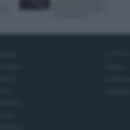
un uomo uccide a coltellate 5
per la
persone e poi viene colpito a
morte dalla polizia
Syndication
i siamo
ntributors
Globalist
cebook
Globalscie
itter
Globalsport
ogle News
stodon
okie Policy