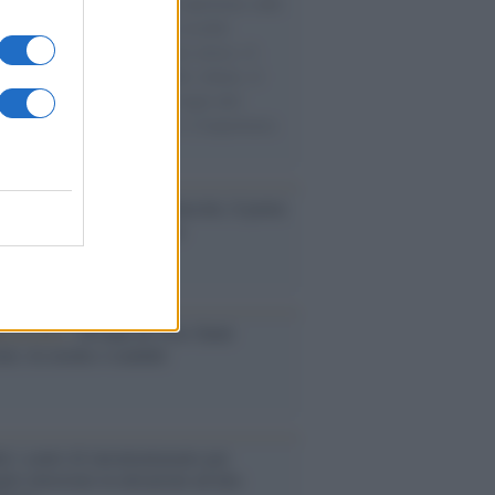
natore M5S racconta la sua esperienza sulle
e cariche di aiuti umanitari assalite
sercito israeliano. Una guerra atroce, il
ivo di disumanizzazione delle vittime, il
ismo del governo italiano e degli altri
ei, il ritorno al colonialismo. L'importanza
ovimenti.
tto /
Addio a Francesco Guccini, il poeta
 canzone d’autore italiana
iversario /
90 anni di Yves Saint
nt, tra moda e scandali
é i centri di intrattenimento per
lie investono in attrazioni ad alta