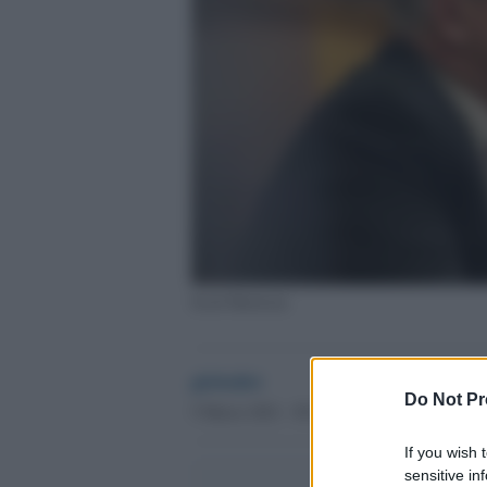
Scott Morrison
globalist
Do Not Pr
5 Marzo 2021 - 09.10
If you wish 
sensitive in