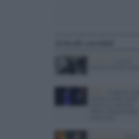
Articoli correlati
Il ricordo /
La morte
misteriosa del Re Lucer
Sidney /
Il laburista An
Albanese rieletto primo
ministro in Australia:
l'effetto Trump azzoppa 
conservatori
Medio Oriente /
Spagna