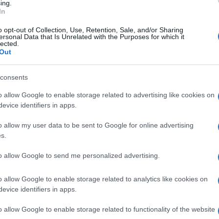
sta non è la situazione in Australia”.
ing.
In
–
L’Australia ha iniziato il suo programma di
o opt-out of Collection, Use, Retention, Sale, and/or Sharing
ersonal Data that Is Unrelated with the Purposes for which it
cinando il personale sanitario in prima linea e
lected.
Out
sebbene le dosi di quel vaccino siano limitate a
Ulti
“Questa particolare spedizione non era quella su
consents
il lancio della campagna vaccinale, e quindi
o allow Google to enable storage related to advertising like cookies on
ito Morrison che, attraverso il ministro della
evice identifiers in apps.
vocato l’intervento della Commissione europea
o allow my user data to be sent to Google for online advertising
s.
to allow Google to send me personalized advertising.
a già ricevuto 300.000 dosi AstraZeneca che
strate alla popolazione.
o allow Google to enable storage related to analytics like cookies on
L'int
izer, dovrebbe durare fino a quando la produzione
evice identifiers in apps.
Gaza:
solle
umentata.
o allow Google to enable storage related to functionality of the website