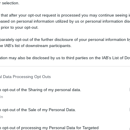
 selection.
 that after your opt-out request is processed you may continue seeing i
ased on personal information utilized by us or personal information dis
 prior to your opt-out.
rately opt-out of the further disclosure of your personal information by
he IAB’s list of downstream participants.
tion may also be disclosed by us to third parties on the IAB’s List of 
 that may further disclose it to other third parties.
 that this website/app uses one or more Google services and may gath
l Data Processing Opt Outs
ne arrivano dal premier australiano Scott
including but not limited to your visit or usage behaviour. You may click 
 to Google and its third-party tags to use your data for below specifi
ghi, dopo lo stop dell’Ue, di bloccare
o opt-out of the Sharing of my personal data.
ogle consent section.
In
ccini AstraZeneca.
o opt-out of the Sale of my Personal Data.
ritmo di 300 al giorno. E quindi posso certamente
In
lia e in molti Paesi in tutta Europa. Sono in una
to opt-out of processing my Personal Data for Targeted