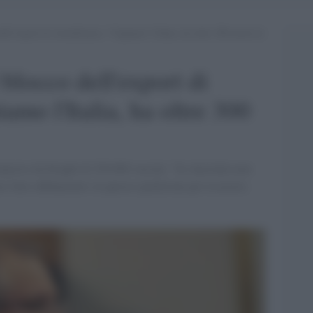
dell’export di AstraZeneca: “Capiamo l’Italia, ha oltre 300 morti al
 blocco dell'export di
amo l'Italia, ha oltre 300
mposto da Draghi di 250.000 vaccini: "In Australia non
o fatto affidamento su questa spedizione per la nostra