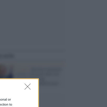
i anche
Il caso /
Operatori umanitari
uccisi, l'Australia dura con
Israele chiede una
spiegazione 'soddisfacente'
sonal or
ection to