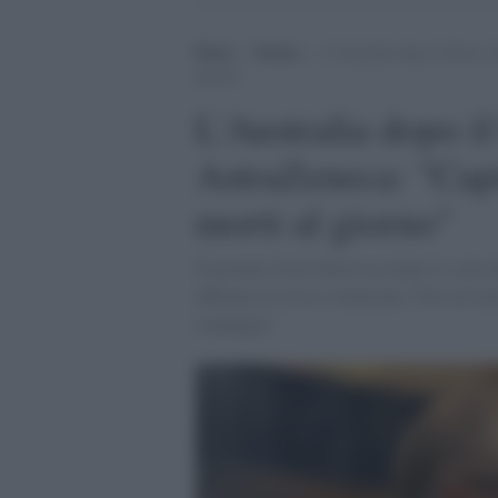
Home
>
Notizie
>
L’Australia dopo il blocco 
giorno”
L'Australia dopo il
AstraZeneca: "Capi
morti al giorno"
Il premier Scott Morrison dopo lo stop i
abbiamo la stessa situazione. Non avevam
campagna"