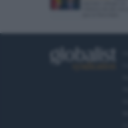
Australia: colloqui con
l'obiettivo dei due stati 
pace in Terra Santa
Ch
Co
Fa
Tw
Go
Ma
Co