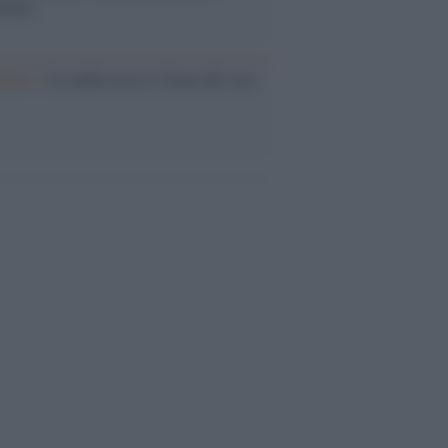
logia
nflitto /
La mafia russa e l'arma del caos