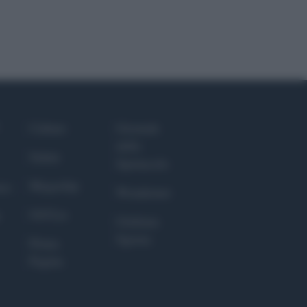
Culture
Giornale
dello
Salute
Spettacolo
Megachip
nce
Wondernet
GiULia
Giuliana
Sgrena
Prima
Pagina