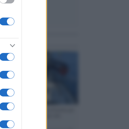
me notizie
ervista /
Marco Croatti e la Flottilla per
 le nostre vele gonfie grazie alla
vazione popolare