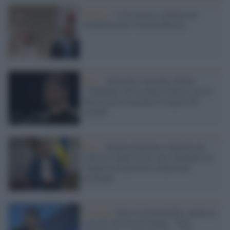
Politica /
L'Ue torna a valutare un
mediatore per Ucraina-Russia
Kiev /
Zelensky risponde a Putin:
"Vogliamo che la guerra finisca, ma la
Russia deve accettare le regole del
mondo"
Kiev /
Dmytro Kuleba si dimette da
ministro degli Esteri, per Zelensky un
rimpasto di governo sempre più
profondo
Ucraina /
Kiev è irremovibile, anche in
caso di vittoria di Trump: "Non