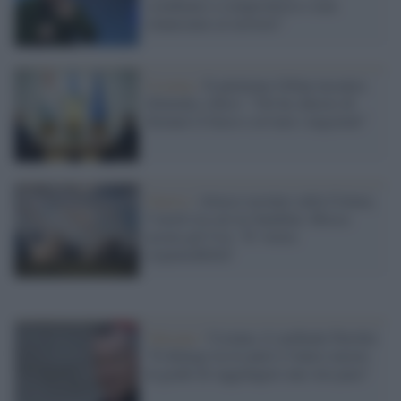
scendiamo a compromessi e non
rinunciamo ai territori"
Ucraina /
Il putiniano Orban incontra
Zelensky a Kiev: "Gli ho chiesto di
fermare il fuoco e avviare i negoziati"
Guerra /
Attacco ucraino sulla Crimea,
5 morti tra cui tre bambini, Mosca
accusa gli Usa: "E' vostra
responsabilità"
Vaticano /
Ucraina, il cardinale Parolin:
"Il dialogo tra le parti è l'unico mezzo
in grado di raggiungere una vera pace"