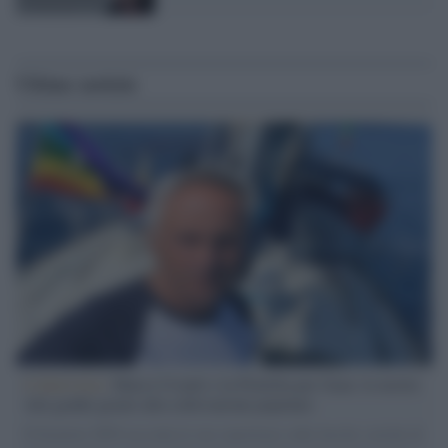
Ultime notizie
L'intervista /
Marco Croatti e la Flottilla per Gaza: le nostre
vele gonfie grazie alla sollevazione popolare
Il Senatore M5S racconta la sua esperienza sulle barche cariche di