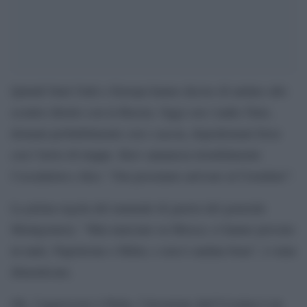
Quindi Stati Uniti e Europa hanno deciso di andare allo
scontro diretto con la Russia. Oggi con i tanks Nato,
domani probabilmente con i caccia, dopodomani forse
con l’invio di truppe. Kiev annuncia trionfalmente
l’escalation e dice: “Ora possiamo arrivare al Cremlino”.
La prima regola del manuale di guerra del generale
Montgomery: “Mai marciare su Mosca; ci hanno provato
in tanti, Napoleone e Hitler, e non è andata bene”, è stata
dimenticata.
Ok, l’aggressore è Putin, l’invasione dell’Ucraina è un