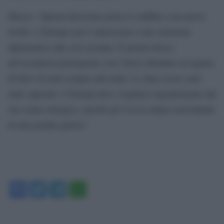
Mosca: “Questa decisione porta il conflitto a un nuovo
livello. L’Europa non è interessata a una soluzione
diplomatica alla crisi ucraina. È pronta invece
all’escalation permanente con l’invio illimitato al regime
di Kiev di armi sempre più letali. Le linee rosse sono
state superate. L’Europa deve svegliarsi urgentemente dal
suo sonno letargico, perché gli Usa la stanno trascinando
in una grande guerra”.
Facebook
Twitter
Telegram
WhatsApp