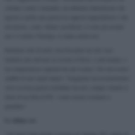
crimine contro l’umanità, ma abbiamo dimenticato che
questa è anche una guerra tra opposti imperialismi e che
nel mezzo, come vittime sacrificali, ci sono gli ucraini
ma c’è anche l’Europa, ci siamo anche noi.
Parliamo solo di armi, non facciamo un solo vero
tentativo per arrivare al cessate il fuoco, a una tregua, a
un compromesso ragionevole per la pace. Per non essere
sudditi di uno degli imperi. Viaggiamo incoscientemente
verso la terza guerra mondiale ma noi, sempre citando il
titolo di un film di Pif, “come stronzi restiamo a
guardare”.
Le ultime ore
“Gli Stati Uniti pronti a inviare gli Abrams M1, punta di