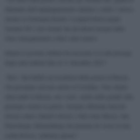
diamante dell’equipaggiamento militare a stelle e strisce,
mentre la Germania fornirà i Leopard finora negati.
Saranno 80 i carri armati che gli alleati europei della
Nato consegneranno a Kiev entro marzo.
Intanto il governo italiano ha incassato il sì alla proroga
degli aiuti militari fino al 31 dicembre 2023”.
“Kiev: Inevitabile un’escalation della guerra in Russia.
Ora possiamo arrivare anche al Cremlino. Non stiamo
attaccando la Russia, ma i russi, anche nelle grandi città,
potranno sentire la guerra. Saranno effettuati attacchi
diversi contro obiettivi diversi. Città come Mosca, San
Pietroburgo, Ekaterinburg che pensano di vivere in una
realtà diversa, vedranno questo”.