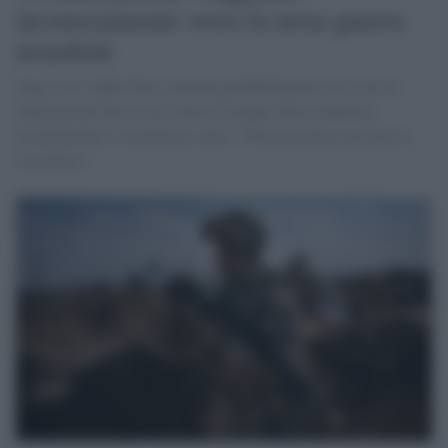
inconsciamente verso la terza guerra
mondiale
Oggi con i tanks Nato, domani probabilmente con i caccia,
dopodomani forse con l’invio di truppe. Kiev annuncia
trionfalmente l’escalation e dice: “Ora possiamo arrivare al
Cremlino”.