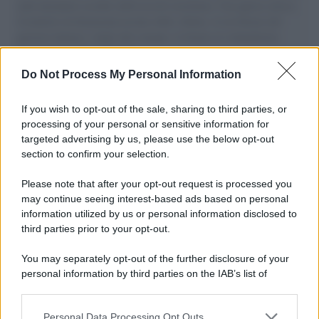
aiuti umanitari assalite dall'esercito israeliano. Una guerra atroce,
il tentativo di disumanizzazione delle vittime, il servilismo del
governo italiano e degli altri europei, il ritorno al colonialismo.
L'importanza dei movimenti.
Do Not Process My Personal Information
Palestina /
Il Board of Peace di Trump assegna il primo
contratto per un rudimentale avamposto militare a Gaza
If you wish to opt-out of the sale, sharing to third parties, or
processing of your personal or sensitive information for
targeted advertising by us, please use the below opt-out
section to confirm your selection.
L'evento /
La Sila diventa un palcoscenico naturale: nasce “A
Farla Amare Comincia Tu – Opera Sila”
Please note that after your opt-out request is processed you
may continue seeing interest-based ads based on personal
information utilized by us or personal information disclosed to
third parties prior to your opt-out.
Il ricordo /
Le radici di Francesco Guccini
You may separately opt-out of the further disclosure of your
personal information by third parties on the IAB’s list of
downstream participants.
Personal Data Processing Opt Outs
This information may also be disclosed by us to third parties