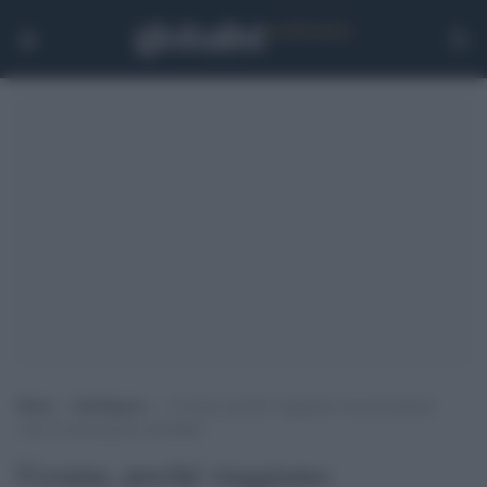
Home
>
Intelligence
>
Ucraina, perché viaggiamo inconsciamente
verso la terza guerra mondiale
Ucraina, perché viaggiamo