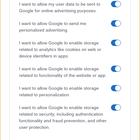
GiULia
Globalsport
I want to allow my user data to be sent to
Google for online advertising purposes.
Prima Pagina
I want to allow Google to send me
personalized advertising.
Giornale dello
Chi siamo
I want to allow Google to enable storage
Spettacolo
related to analytics like cookies on web or
Contributors
device identifiers in apps.
Wondernet
Facebook
I want to allow Google to enable storage
Giuliana Sgrena
related to functionality of the website or app.
Twitter
I want to allow Google to enable storage
Google News
related to personalization.
Mastodon
I want to allow Google to enable storage
related to security, including authentication
Cookie Policy
functionality and fraud prevention, and other
user protection.
Preferenze Privacy