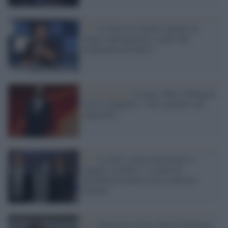
Tv /
Le Iene con 'Inside' parlano di
droga: anticipazioni e ospiti del
programma di Italia 1
Il messaggio /
Le Iene, Marco Mengoni
con le stampelle: "Chi è gentile è un
supereroe"
Tv /
Le Iene, stasera mercoledì 11
maggio su Italia 1: si parla di
Elisabetta Franchi con la ministra
Bonetti
Tv /
Speciale Le Iene: Paola Catanzaro,