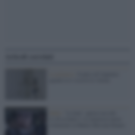
Articoli correlati
La polemica /
Il palco all’imputato:
quando la tv riscrive le vittime
Mafia /
"Le Iene", questa sera alle
21.20 su Italia 1: le clamorose nuove
rivelazioni su Matteo Messina Denaro