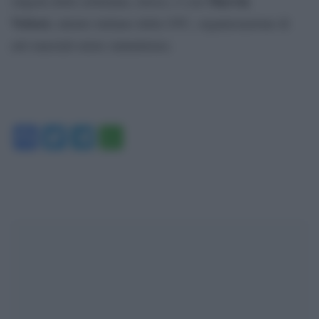
Marvin
singola della settimana, invece, è con
Vettori,
talento italiano della UFC, organizzazione di
arti marziali miste statunitense.
Facebook
Twitter
Telegram
WhatsApp