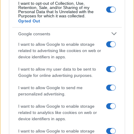
I want to opt-out of Collection, Use,
Retention, Sale, and/or Sharing of my
Personal Data that Is Unrelated with the
Purposes for which it was collected.
Opted Out
Syndication
Culture
Google consents
Salute
Globalist
I want to allow Google to enable storage
related to advertising like cookies on web or
Megachip
Globalscience
device identifiers in apps.
GiULia
Globalsport
I want to allow my user data to be sent to
Google for online advertising purposes.
Prima Pagina
I want to allow Google to send me
personalized advertising.
Giornale dello
Chi siamo
I want to allow Google to enable storage
Spettacolo
related to analytics like cookies on web or
Contributors
device identifiers in apps.
Wondernet
Facebook
I want to allow Google to enable storage