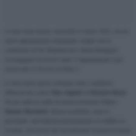
Le Iene torna stasera, mercoledì 23 marzo 2022, con un
nuovo appuntamento settimanale, sempre con la
conduzione di Teo Mammuccari e Belen Rodriguez
accompagnati da diversi ospiti. L’appuntamento è per
stasera alle 21:20 circa su Italia 1.
Le Iene anche questa settimana vede i conduttori
Max Angioni
Eleazaro Rossi
affiancati dai comici
ed
.
Coez e
Tra gli ospiti in studio di stasera troveremo
Simone Marchetti
. Stasera la puntata, come le
precedenti, sarà dedicata principalmente al conflitto in
Ucraina, con servizi che racconteranno la guerra in pieno