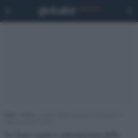
Home
>
Cultura
>
Le Iene: ospiti e anticipazioni della puntata di
stasera, mercoledì 23 marzo
Le Iene: ospiti e anticipazioni della