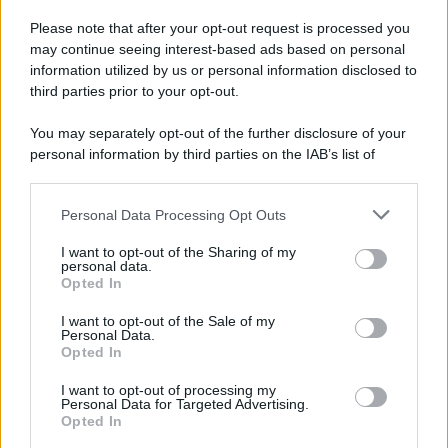
Pd /
Un partito progressista e di sinistra che si spacca sul
riarmo ha un serio problema
Please note that after your opt-out request is processed you
may continue seeing interest-based ads based on personal
information utilized by us or personal information disclosed to
third parties prior to your opt-out.
Il caso /
Trump ha quasi esaurito l'arsenale Usa, ma il
You may separately opt-out of the further disclosure of your
tycoon smentisce
personal information by third parties on the IAB’s list of
downstream participants.
Personal Data Processing Opt Outs
This information may also be disclosed by us to third parties
La banca /
Caso Mps: i pm milanesi ora vogliono vederci
on the IAB’s List of Downstream Participants that may further
I want to opt-out of the Sharing of my
chiaro sulle “chat” tra un dirigente del Mef e alcuni ministri
disclose it to other third parties.
personal data.
Opted In
Please note that this website/app uses one or more Google
services and may gather and store information including but
I want to opt-out of the Sale of my
Personal Data.
not limited to your visit or usage behaviour. You may click to
Opted In
grant or deny consent to Google and its third-party tags to
use your data for below specified purposes in below Google
I want to opt-out of processing my
consent section.
Personal Data for Targeted Advertising.
Opted In