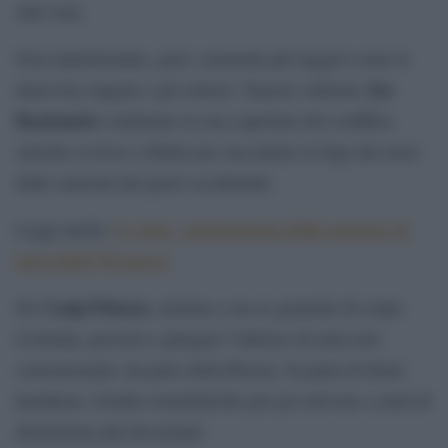
stile iene.
Non mancheranno, però, momenti più leggeri come le
Joe
interviste singole e gli scherzi. Stasera vedremo
Bastianich
continuare la sua copertura del conflitto,
stavolta si trova a Dubai per raccontare la fuga dei russi
dalle sanzioni dei paesi occidentali.
Le Iene, anticipazioni della puntata di
Leggi anche:
mercoledì 30 marzo
Luigi Pelazza
Poi
, insieme a un ex generale di corpo
d’armata, proverà a spiegare l’utilizzo di armi non
convenzionali, da parte della Russia. Si parla di droni
kamikaze, bombe termobariche per poi arrivare a armi di
distruzione più devastanti.