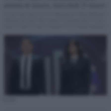
puntata di stasera, mercoledì 23 marzo
Le Iene torna stasera, con Teo Mammuccari e Belen Rodriguez
affiancati dai comici Max Angioni ed Eleazaro Rossi. Tra gli
ospiti in studio di stasera troveremo Coez e Simone Marchetti.
Le Iene