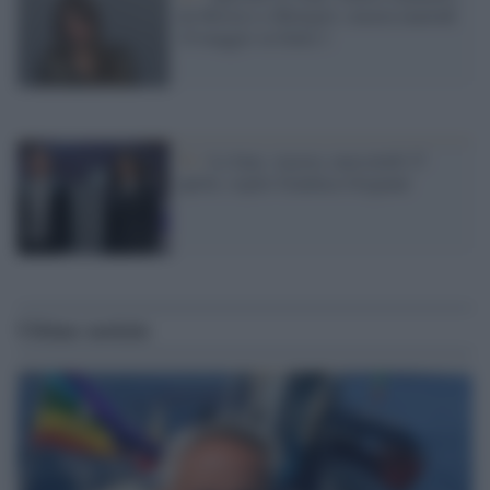
da Mistico a Showgirl, stasera martedì
10 maggio su Italia 1
Tv /
Le Iene, stasera, mercoledì 27
aprile, ospite Gianluca Grignani
Ultime notizie