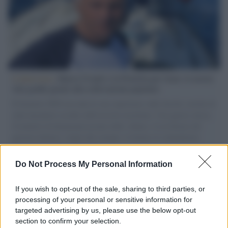
L'intervista /
Marco Croatti e la Flottilla per Gaza: le nostre
vele gonfie grazie alla sollevazione popolare
Il Senatore M5S racconta la sua esperienza sulle barche cariche di
aiuti umanitari assalite dall'esercito israeliano. Una guerra atroce,
il tentativo di disumanizzazione delle vittime, il servilismo del
governo italiano e degli altri europei, il ritorno al colonialismo.
L'importanza dei movimenti.
Do Not Process My Personal Information
Tendenze /
Sale il numero degli acquisti online in Europa e
aumentano le vendite di articoli second hand
If you wish to opt-out of the sale, sharing to third parties, or
processing of your personal or sensitive information for
targeted advertising by us, please use the below opt-out
section to confirm your selection.