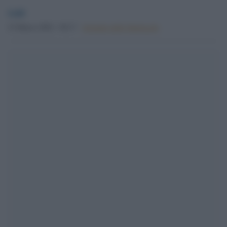
GdS
23 Marzo 2022 - 09.17
Giornale dello Spettacolo