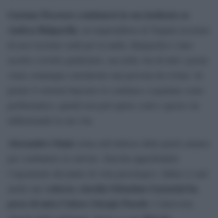
Gaetano Pecoraro continuerà la sua inchiesta su
Andrea Bulgarella
, un imprenditore di Trapani accusato
di aver riciclato soldi per la mafia. Bulgarella è stato
assolto a livello giudiziario, ma nella vita di tutti i giorni
viene comunque considerato una persona da evitare. In
primis il sistema bancario lo continua a segnalare come
problematico, quindi non può aprire conti e questo sta
influenzando la sua vita.
Alessandro Onnis
torna sull’utilizzo delle patch cutanee
per combattere la calvizie. Stavolta approfondirà
l’argomento dal punto di vista psicologico. Infine ci sarà
scherzo, stavolta Sebastian Gazzarini ha
anche uno
preso di mira l’attore Giorgio Pasotti
. L’intervista