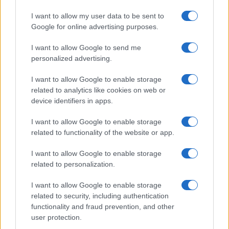
GiULia
Globalsport
I want to allow my user data to be sent to
Google for online advertising purposes.
Prima Pagina
I want to allow Google to send me
personalized advertising.
Giornale dello
Chi siamo
I want to allow Google to enable storage
Spettacolo
related to analytics like cookies on web or
Contributors
device identifiers in apps.
Wondernet
Facebook
I want to allow Google to enable storage
Giuliana Sgrena
related to functionality of the website or app.
Twitter
I want to allow Google to enable storage
Google News
related to personalization.
Mastodon
I want to allow Google to enable storage
related to security, including authentication
Cookie Policy
functionality and fraud prevention, and other
user protection.
Preferenze Privacy