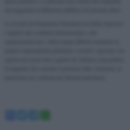
queste pratiche e a rafforzare una cultura dell’impunità,
incoraggiando la diffusione pubblica dei presunti abusi.
La Società dei Prigionieri Palestinesi ha infine rinnovato
l’appello alla comunità internazionale e alle
organizzazioni per i diritti umani affinché assumano le
proprie responsabilità giuridiche e morali e agiscano con
urgenza per porre fine a quella che definisce una politica
di impunità che consente il protrarsi delle violazioni, in
particolare nei confronti dei detenuti palestinesi.
Facebook
Twitter
Telegram
WhatsApp