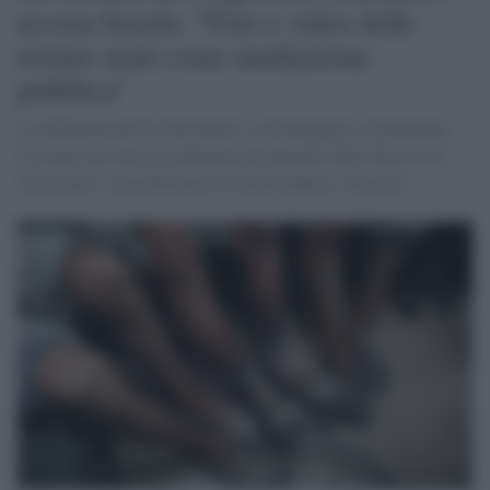
accusa Israele: "Foto e video delle
torture usati come umiliazione
pubblica"
La dichiarazione fa riferimento a un'immagine recentemente
circolata che ritrae un detenuto proveniente dalla Striscia di
Gaza nudo e immobilizzato in modo definito «brutale».