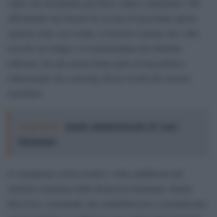
video che documenta gli abusi contro i prigionieri. Pur
affermando che Israele ha cercato di presentare questi
episodi come casi isolati, la Società sostiene che i dati
raccolti sul campo e le testimonianze dei detenuti
indicano che tali azioni fanno parte di una politica
istituzionale che coinvolge diversi livelli del sistema
israeliano.
Leggi anche:
Israele, elezioni truccate? Il "caso"
Polymarket
Il comunicato critica inoltre i video pubblicati dal
ministro israeliano della Sicurezza nazionale, Itamar
Ben-Gvir, sostenendo che contribuiscono a normalizzare