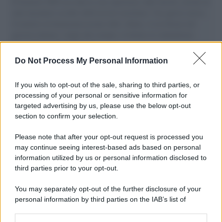
Il Senatore M5S racconta la sua esperienza sulle barche cariche di
aiuti umanitari assalite dall'esercito israeliano. Una guerra atroce,
il tentativo di disumanizzazione delle vittime, il servilismo del
governo italiano e degli altri europei, il ritorno al colonialismo.
L'importanza dei movimenti.
Do Not Process My Personal Information
L'album /
"Timeless", il nuovo album postumo di Prince
racconta quattro decenni di creatività
If you wish to opt-out of the sale, sharing to third parties, or
processing of your personal or sensitive information for
targeted advertising by us, please use the below opt-out
section to confirm your selection.
L'inaugurazione /
Cuneo inaugura Esseci: il nuovo polo
culturale nell’ex ospedale di Santa Croce
Please note that after your opt-out request is processed you
may continue seeing interest-based ads based on personal
information utilized by us or personal information disclosed to
third parties prior to your opt-out.
Musica /
Love Sensation, il primo duetto di Madonna e Kylie
You may separately opt-out of the further disclosure of your
Minogue
personal information by third parties on the IAB’s list of
downstream participants.