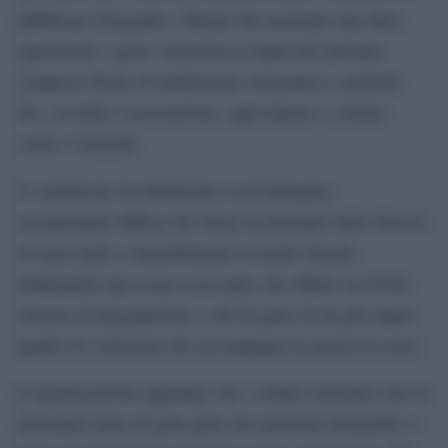
pubblicare fotografie e filmati che mostrano una dura
repressione e gravi violazioni ai danni dei detenuti,
comprese forme di umiliazione sistematica e pratiche
che, secondo l’associazione, equivalgono a crimini
contro l’umanità.
Il comunicato fa riferimento a un’immagine
recentemente diffusa che ritrae un detenuto della Striscia
di Gaza nudo e immobilizzato in modo brutale,
definendola una scena scioccante che riflette un livello
estremo di degradazione e che fa parte di un più ampio
quadro di violazioni che accompagna la guerra in corso.
L’organizzazione aggiunge che i soldati israeliani sono la
principale fonte di gran parte del materiale fotografico e