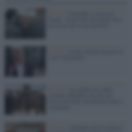
Tel Aviv /
Netanyahu si smarca da
Trump: "Israele farà tutto quello che è
necessario per la sua sicurezza"
Tel Aviv /
Israele, elezioni truccate? Il
"caso" Polymarket
Tel Aviv /
Un centinaio di soldati
israeliani abbandona una base nel
deserto del Negev per protesta contro i
comandanti
Alleanze /
Netanyahu alla Casa Bianca: