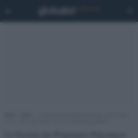
Home
>
Esteri
>
La Società dei Prigionieri Palestinesi accusa Israele:
“Foto e video delle torture usati come umiliazione pubblica”
La Società dei Prigionieri Palestinesi