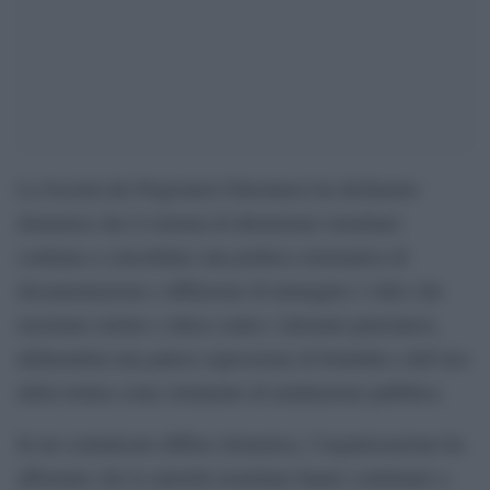
La Società dei Prigionieri Palestinesi ha dichiarato
domenica che il sistema di detenzione israeliano
continua a consolidare una politica sistematica di
documentazione e diffusione di immagini e video che
mostrano torture e abusi contro i detenuti palestinesi,
definendola una palese espressione di brutalità e dell’uso
della tortura come strumento di umiliazione pubblica.
In un comunicato diffuso domenica, l’organizzazione ha
affermato che le autorità israeliane hanno continuato a