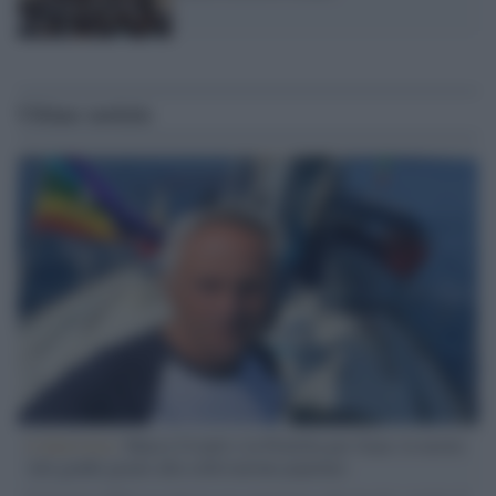
Ultime notizie
L'intervista /
Marco Croatti e la Flottilla per Gaza: le nostre
vele gonfie grazie alla sollevazione popolare