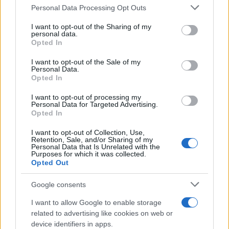
Personal Data Processing Opt Outs
This information may also be disclosed by us to third parties
L'evento /
La Sila diventa un palcoscenico naturale: nasce “A
on the IAB’s List of Downstream Participants that may further
I want to opt-out of the Sharing of my
Farla Amare Comincia Tu – Opera Sila”
disclose it to other third parties.
personal data.
Opted In
Please note that this website/app uses one or more Google
services and may gather and store information including but
I want to opt-out of the Sale of my
Personal Data.
not limited to your visit or usage behaviour. You may click to
Opted In
grant or deny consent to Google and its third-party tags to
use your data for below specified purposes in below Google
I want to opt-out of processing my
consent section.
Personal Data for Targeted Advertising.
Opted In
I want to opt-out of Collection, Use,
Retention, Sale, and/or Sharing of my
Personal Data that Is Unrelated with the
Purposes for which it was collected.
Opted Out
Syndication
Culture
Google consents
Salute
Globalist
I want to allow Google to enable storage
related to advertising like cookies on web or
Megachip
Globalscience
device identifiers in apps.