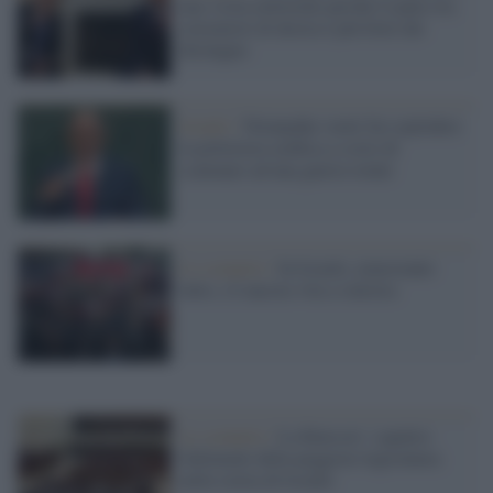
una visita elettorale perché il patto tra
estremisti di destra è più forte dei
distinguo
Israele /
Netanyahu vuole far esplodere
la polveriera arabica a costo di
scatenare ad una guerra totale
Lo scenario /
In Israele, nonostante
tutto, c'è ancora vita a sinistra
Lo scenario /
La Knesset: i quattro
fallimenti della peggiore legislatura
nella storia di Israele