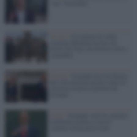
"caso" Polymarket
Tel Aviv /
Un centinaio di soldati
israeliani abbandona una base nel
deserto del Negev per protesta contro i
comandanti
Alleanze /
Netanyahu alla Casa Bianca:
una visita elettorale perché il patto tra
estremisti di destra è più forte dei
distinguo
Israele /
Netanyahu vuole far esplodere
la polveriera arabica a costo di
scatenare ad una guerra totale