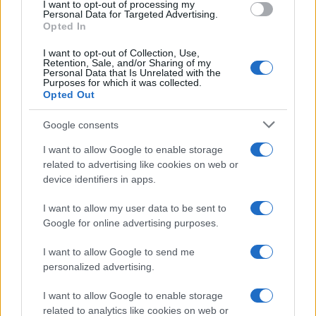
I want to opt-out of processing my
consent section.
Personal Data for Targeted Advertising.
Opted In
I want to opt-out of Collection, Use,
Retention, Sale, and/or Sharing of my
Personal Data that Is Unrelated with the
Purposes for which it was collected.
Opted Out
Syndication
Culture
Google consents
Salute
Globalist
I want to allow Google to enable storage
related to advertising like cookies on web or
Megachip
Globalscience
device identifiers in apps.
GiULia
Globalsport
I want to allow my user data to be sent to
Google for online advertising purposes.
Prima Pagina
I want to allow Google to send me
personalized advertising.
Giornale dello
Chi siamo
I want to allow Google to enable storage
Spettacolo
related to analytics like cookies on web or