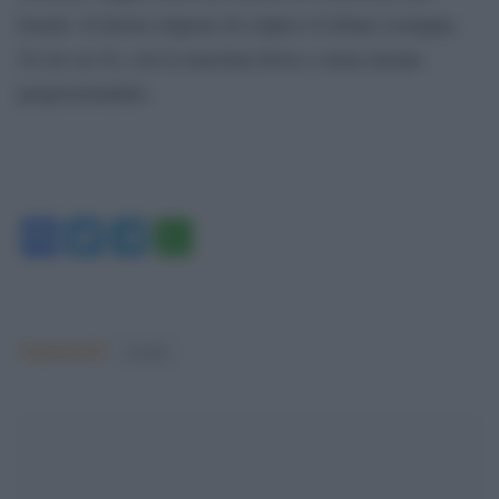
Israele. Il dovere impone di colpire il Libano ovunque,
24 ore su 24, con la massima forza e senza alcuna
proporzionalità».
Facebook
Twitter
Telegram
WhatsApp
Argomenti:
israele