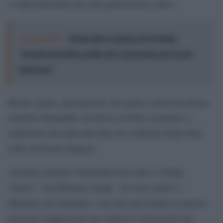
si ripresenteranno per una generazione o due».
Leggi anche:
Netanyahu si smarca da Trump:
"Israele farà tutto quello che è necessario per la sua
sicurezza"
Moshe Saada, parlamentare del partito Likud del primo
ministro Netanyahu, ha invece invitato il premier a
mantenere una linea più dura nei confronti degli Stati
Uniti sul fronte libanese.
«Il primo ministro Netanyahu deve dire a Trump:
“basta”», ha affermato Saada. «Io sono tenuto a
difendere gli israeliani, e un ritiro dal Libano in questo
momento rappresenta una minaccia esistenziale per