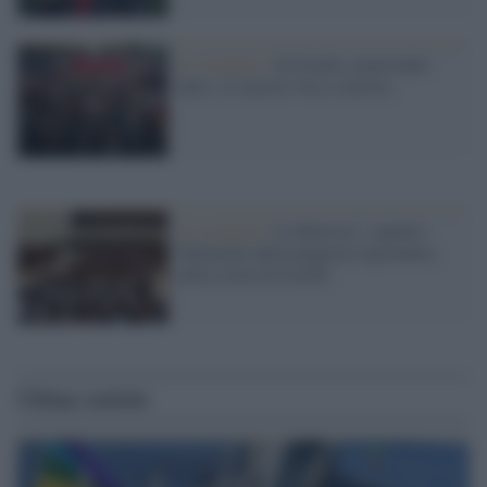
Lo scenario /
In Israele, nonostante
tutto, c'è ancora vita a sinistra
Lo scenario /
La Knesset: i quattro
fallimenti della peggiore legislatura
nella storia di Israele
Ultime notizie