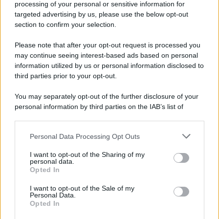
processing of your personal or sensitive information for
targeted advertising by us, please use the below opt-out
section to confirm your selection.
L'evento /
La Sila diventa un palcoscenico naturale: nasce “A
Farla Amare Comincia Tu – Opera Sila”
Please note that after your opt-out request is processed you
may continue seeing interest-based ads based on personal
information utilized by us or personal information disclosed to
third parties prior to your opt-out.
Il ricordo /
Le radici di Francesco Guccini
You may separately opt-out of the further disclosure of your
personal information by third parties on the IAB’s list of
downstream participants.
Personal Data Processing Opt Outs
This information may also be disclosed by us to third parties
L'anniversario /
90 anni di Yves Saint Laurent, tra moda e
on the IAB’s List of Downstream Participants that may further
I want to opt-out of the Sharing of my
scandali
disclose it to other third parties.
personal data.
Opted In
Please note that this website/app uses one or more Google
services and may gather and store information including but
I want to opt-out of the Sale of my
Personal Data.
not limited to your visit or usage behaviour. You may click to
Opted In
grant or deny consent to Google and its third-party tags to
use your data for below specified purposes in below Google