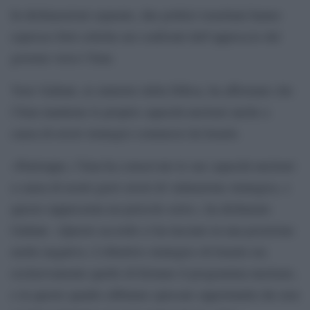
In dichiarazioni separate, due politici israeliani hanno
espresso forti critiche nei confronti dell’approccio del
governo verso l’Iran.
Yoav Gallant, ex ministro della Difesa, ha affermato che
l’Iran mantiene le proprie capacità nucleari anche a
causa di errori strategici commessi da Israele.
«Purtroppo, l’Iran ha conservato le sue capacità nucleari
a causa di nostri gravi errori di valutazione strategica, e
questo rappresenta un pericolo serio», ha dichiarato
Gallant. «Questo accordo ci ha lasciato in una posizione
molto negativa. L’obiettivo strategico di Israele era
esclusivamente quello di fermare il programma nucleare,
e in questo quadro abbiamo sprecato opportunità che non