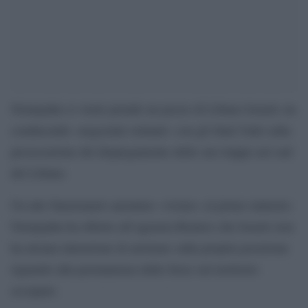
Netanyahu si vuole prende un pezzo di Libano Israele sta
conducendo «negoziati ostinati» con gli Stati Uniti sulla
prosecuzione del dispiegamento delle sue truppe nel sud
del Libano.
Un alto funzionario anonimo «vicino» al primo ministro
Netanyahu ha riferito all’agenzia Reuters che Israele non
ha alcuna intenzione di arretrare sulla propria posizione
riguardo alla permanenza delle forze sul territorio
occupato.