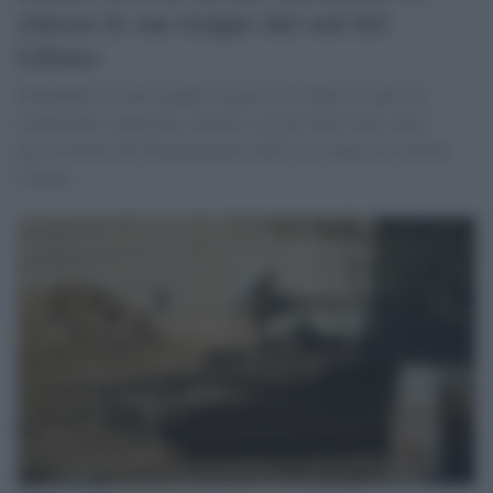
ritirare le sue truppe dal sud del
Libano
Netanyahu si vuole prende un pezzo di Libano Israele sta
conducendo «negoziati ostinati» con gli Stati Uniti sulla
prosecuzione del dispiegamento delle sue truppe nel sud del
Libano.