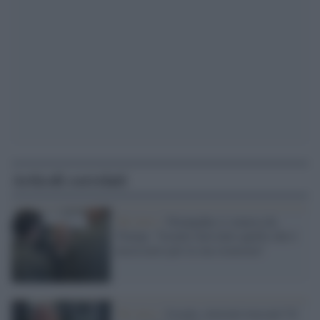
Articoli correlati
Tel Aviv /
Netanyahu si smarca da
Trump: "Israele farà tutto quello che è
necessario per la sua sicurezza"
Tel Aviv /
Israele, elezioni truccate? Il