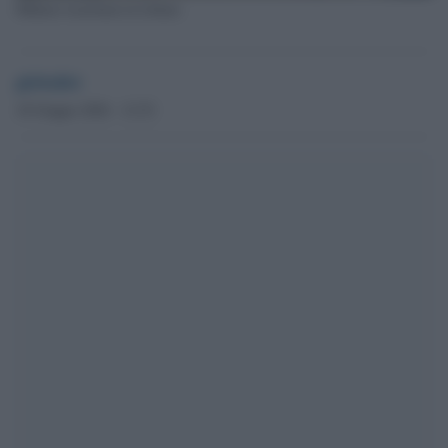
Militari israeliani in Libano
globalist
18 Giugno 2026 - 12.52