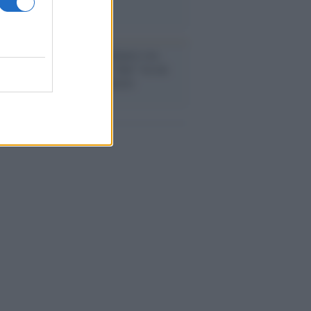
anca /
Caso Mps: i pm milanesi ora
ono vederci chiaro sulle “chat” tra un
ente del Mef e alcuni ministri