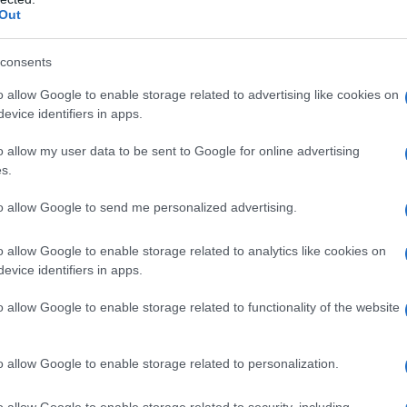
Il Se
Out
agine di Israele. Ancora una volta si è parlato
barch
dall'e
i”, come se il problema fosse nelle spiegazioni
tentat
consents
servil
o allow Google to enable storage related to advertising like cookies on
europ
evice identifiers in apps.
israeliano considerano gli attivisti della
dei m
 per molti israeliani, trattarli in modo umiliante
o allow my user data to be sent to Google for online advertising
Tend
s.
che il mondo ha potuto vederlo. Proprio come
onlin
artic
onti che descrivevano gli abusi eclatanti subiti
to allow Google to send me personalized advertising.
k dell’opinione pubblica non è stato il risultato
o allow Google to enable storage related to analytics like cookies on
ione dei diritti umani o della legge, ma piuttosto
evice identifiers in apps.
Pd /
si sp
nti ai media stranieri e per il conseguente danno
o allow Google to enable storage related to functionality of the website
o allow Google to enable storage related to personalization.
Il ca
a Trump: "Israele farà tutto quello che è necessario
Usa, 
o allow Google to enable storage related to security, including