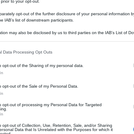
isia di chi vede in Ben-Gvir l’unica mela marcia
 prior to your opt-out.
 che trasuda dalle articolesse falsamente
rately opt-out of the further disclosure of your personal information by
i, fogliacci della stampa italiana mainstream.
he IAB’s list of downstream participants.
tion may also be disclosed by us to third parties on the IAB’s List of 
on è la violenza. È filmarla”
 that may further disclose it to other third parties.
Ulti
ncia di Khoury. Un possente j’accuse così
 that this website/app uses one or more Google services and may gath
l Data Processing Opt Outs
including but not limited to your visit or usage behaviour. You may click 
ionale scatenata dai video pubblicati dal
 to Google and its third-party tags to use your data for below specifi
o opt-out of the Sharing of my personal data.
 Itamar Ben-Gvir, nei quali umilia con evidente
ogle consent section.
In
ttiglia per Gaza, ha riportato alla luce una triste
o opt-out of the Sale of my Personal Data.
 ufficiale che mediatico: non vede alcun problema
In
amera che li ha ripresi.
to opt-out of processing my Personal Data for Targeted
ing.
steri e altri politici si sono affrettati a prendere
L'int
In
Gaza:
rché fossero scioccati dall’umiliazione o dal
solle
o opt-out of Collection, Use, Retention, Sale, and/or Sharing
ersonal Data that Is Unrelated with the Purposes for which it
a sua orgogliosa ostentazione, ma piuttosto
lected.