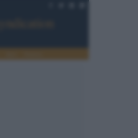
Sport
Tendenze