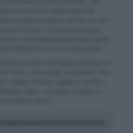
r lo più lontana, oscurata e invisibile. Allo
agini dei coloni che compiono pogrom in
olenza omicida, ma piuttosto dal fatto che siano
anche per il Libano: si scatena una tempesta
 di Gesù o viene danneggiata una chiesa, perché
 di villaggi sciiti che sono stati cancellati.
ishment, dai media e dall’opinione pubblica non
 né violate i valori morali», ma piuttosto: «Non
gere, umiliare, affamare, opprimere, uccidere e
ubblichaite online. Non fornite al mondo la
 giustificare tali atti.
i israeliani abbandona una base nel deserto del Negev