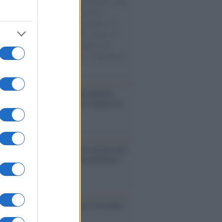
natore M5S racconta la sua esperienza sulle
e cariche di aiuti umanitari assalite
sercito israeliano. Una guerra atroce, il
ivo di disumanizzazione delle vittime, il
ismo del governo italiano e degli altri
ei, il ritorno al colonialismo. L'importanza
ovimenti.
enze /
Sale il numero degli acquisti
e in Europa e aumentano le vendite di
oli second hand
Un partito progressista e di sinistra che
acca sul riarmo ha un serio problema
so /
Trump ha quasi esaurito l'arsenale
ma il tycoon smentisce