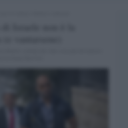
 non è la violenza: è filmarla (e vantarsene)
 di Israele non è la
a (e vantarsene)
el dibattito scatenato dai video scioccanti del ministro
fascista Itamar Ben-Gvir.