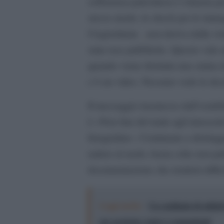
sofferenza palestinese è rimasta pe
stesso modo, lo shock per le imm
Cisgiordania
non deriva dalla vi
state rese pubbliche. Questo vale 
quando viene distrutta una statua
c’è un video. Nessuno vede le decine
Il messaggio trasmesso dall’establ
è «Non fate del male agli innocenti
fotografate». Continuate a distrug
radere al suolo, basta cohe non p
documentazione che renderà difficile
Leggi anche:
Un centinaio di soldat
per protesta contro i comandanti