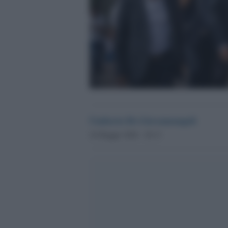
Umberto De Giovannangeli
24 Maggio 2026 - 20.13