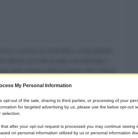
Khoury è, assieme ad Amira Hass, il più addentro
à che Khoury racconta da anni, con reportage e
nata dalla violenza dell’occupante. Una violenza
-inferno dell’”unica democrazia in Medio
ocess My Personal Information
to opt-out of the sale, sharing to third parties, or processing of your per
viene nel dibattito scatenato dai video
formation for targeted advertising by us, please use the below opt-out s
 selection.
ezza nazionale israeliano, il fascista Itamar Ben-
 that after your opt-out request is processed you may continue seeing i
ased on personal information utilized by us or personal information dis