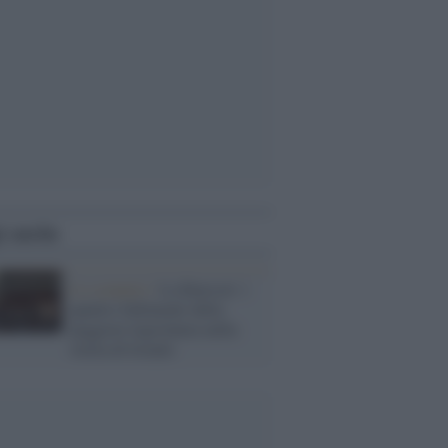
i anche
Lo scenario /
La Knesset: i
quattro fallimenti della
peggiore legislatura nella
storia di Israele