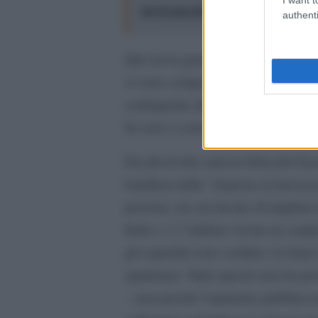
per la sua sicurezza"
authenti
Qui sta la grande ipocrisia. Negli 
si sono comportati come se la mora
contingente alla documentazione. 
Se non ci sono video, è possibile 
Da più di due anni la Striscidi G
bandiera della “risposta al massacr
persone, tra cui decine di migliai
ferite e 1,7 milioni vivono in campi
gli ospedali sono crollati e la fam
spudorato. Tutto questo non ha pro
– non perché l’opinione pubblica 