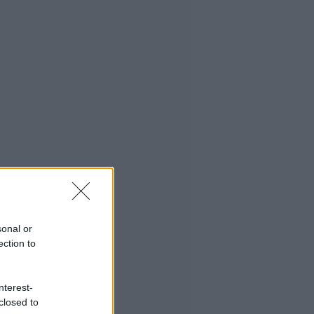
sonal or
ection to
nterest-
closed to