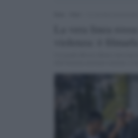
Home
>
Esteri
>
La vera linea rossa di Israele
La vera linea rossa
violenza: è filmarl
Con grande efficacia, Khoury interviene n
della Sicurezza nazionale israeliano, il 