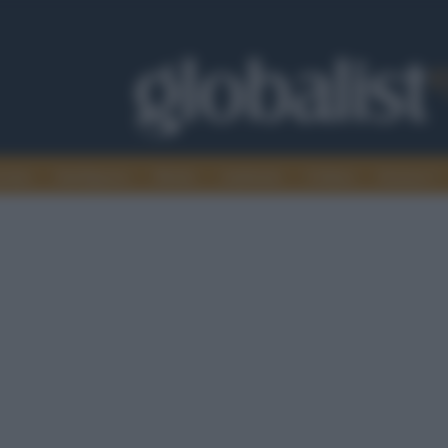
omia
Intelligence
Media
Ambiente
Cultura
Scienza