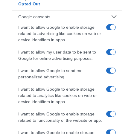
Opted Out
Syndication
Culture
Google consents
Salute
Globalist
I want to allow Google to enable storage
related to advertising like cookies on web or
Megachip
Globalscience
device identifiers in apps.
GiULia
Globalsport
I want to allow my user data to be sent to
Google for online advertising purposes.
Prima Pagina
I want to allow Google to send me
personalized advertising.
Giornale dello
Chi siamo
I want to allow Google to enable storage
Spettacolo
related to analytics like cookies on web or
Contributors
device identifiers in apps.
Wondernet
Facebook
I want to allow Google to enable storage
Giuliana Sgrena
related to functionality of the website or app.
Twitter
I want to allow Google to enable storage