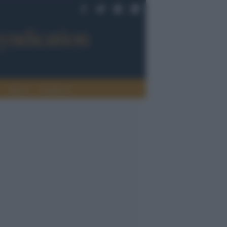
Sport
Tendenze