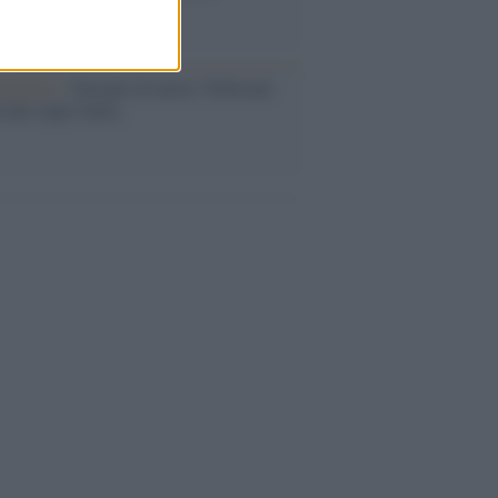
dagliere /
Europei di nuoto: Pellecani
 una super Italia