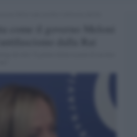
 governo Meloni voglia cancellare l’antifascismo dalla Rai
ta come il governo Meloni
'antifascismo dalla Rai
rtage dal titolo "Il governo italiano accusato di esercitare
tato"