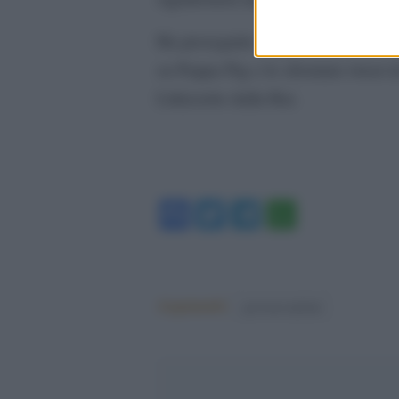
Ha proseguito Angela Giuffrida ri
su Peppa Pig e lo sfrontato tweet di
Littizzetto dalla Rai.
Facebook
Twitter
Telegram
WhatsA
Argomenti:
governo meloni