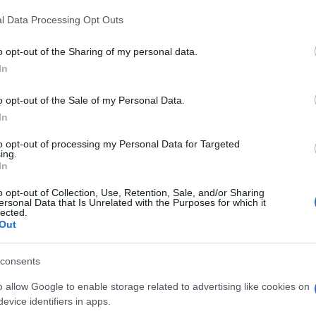
 sua volontà e “cancellare le impronte
 that this website/app uses one or more Google services and may gath
l Data Processing Opt Outs
including but not limited to your visit or usage behaviour. You may click 
 serie di partenze di alto profilo.
 to Google and its third-party tags to use your data for below specifi
o opt-out of the Sharing of my personal data.
ogle consent section.
es ha rassegnato le dimissioni da amministratore
In
 governo, mentre Fabio Fazio, conduttore di un
Ulti
o opt-out of the Sale of my Personal Data.
presentatrice, Luciana Littizzetto, comica nota per
In
tori, hanno lasciato dopo non aver ottenuto il
to opt-out of processing my Personal Data for Targeted
lare programma Che Tempo Che Fa. Altre
ing.
In
mesi”.
o opt-out of Collection, Use, Retention, Sale, and/or Sharing
ersonal Data that Is Unrelated with the Purposes for which it
gni cambio di governo, c’è un cambio di
lected.
Out
na fonte dell’emittente. “L’unica differenza ora
era forse un po’ più, diciamo così, gentile”.
consents
L'int
Gaza:
o allow Google to enable storage related to advertising like cookies on
prima della fine del suo mandato, è stato
solle
evice identifiers in apps.
Sergio, nominato dal governo, un dirigente Rai