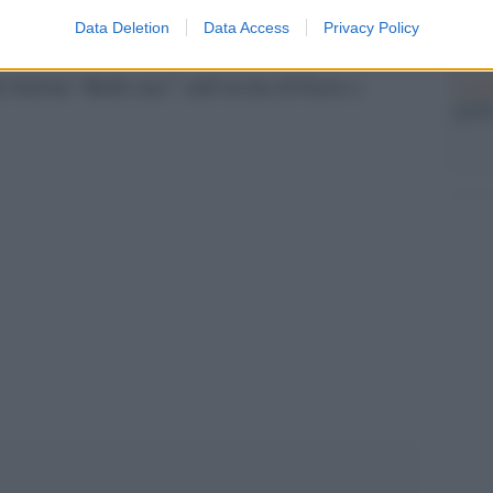
Data Deletion
Data Access
Privacy Policy
cordando anche le sguaiate polemiche sovraniste
 Salvini “Belli ciao” sull’uscita di Fazio e
Il me
guida
pp