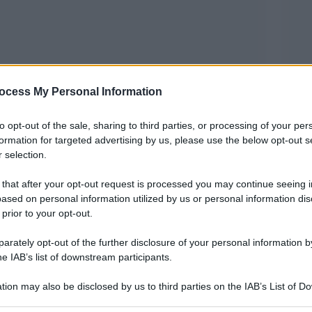
ocess My Personal Information
to opt-out of the sale, sharing to third parties, or processing of your per
a di cronaca dal titolo “governo italiano accusato
formation for targeted advertising by us, please use the below opt-out s
 sull’emittente di stato” ma che, implicitamente,
 selection.
a internazionali sulla deriva oscurantista e
 that after your opt-out request is processed you may continue seeing i
estra reazionaria guidato da Giorgia Meloni che
ased on personal information utilized by us or personal information dis
 prior to your opt-out.
o Stato un fascista dichiarato come Ignazio La
neva un busto di Mussolini in casa.
rately opt-out of the further disclosure of your personal information by
he IAB’s list of downstream participants.
spondente del quotidiano britannico da Roma:
tion may also be disclosed by us to third parties on the IAB’s List of 
sato il governo di destra di Giorgia Meloni di
 that may further disclose it to other third parties.