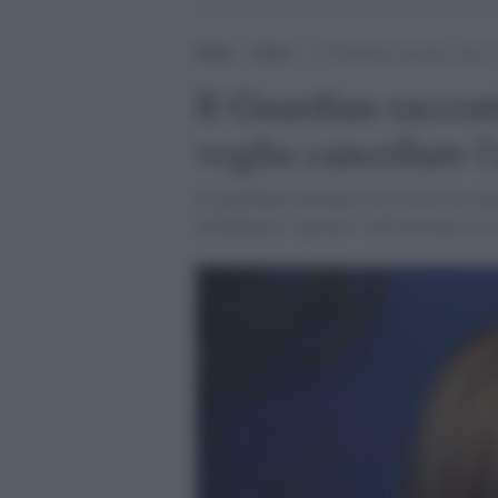
Home
>
Esteri
>
Il Guardian racconta come il
Il Guardian raccon
voglia cancellare l
Il quotidiano britannico ha scritto un repo
un'influenza "spietata" sull'emittente di s