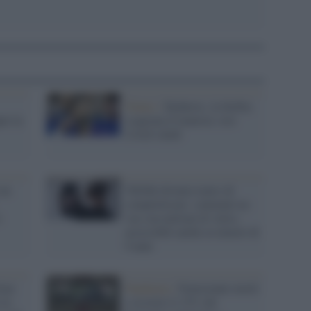
Tennis /
Djokovic, la Serbia
pre la
scagiona il tennista: test
Covid validi
 un
TikTok diventa teatro di
complottismi: contenuti no
o
vax con milioni di views,
accessibili anche ai minori di
9 anni
ran
Pandemia /
Nonostante morti
 in
e ricoveri il 15% dei