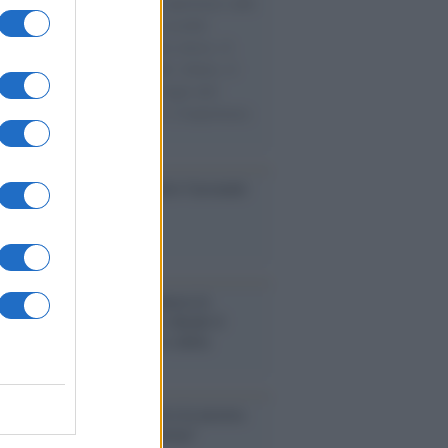
natore M5S racconta la sua esperienza sulle
e cariche di aiuti umanitari assalite
sercito israeliano. Una guerra atroce, il
ivo di disumanizzazione delle vittime, il
ismo del governo italiano e degli altri
ei, il ritorno al colonialismo. L'importanza
ovimenti.
so /
Trump ha quasi esaurito l'arsenale
ma il tycoon smentisce
sa /
Papa Leone XIV denuncia le
nze in Ucraina e Russia e chiede il
tto del diritto umanitario e della
omazia
ntenario /
A L'Aquila arriva la mostra
, 100 anni attraverso la forma"