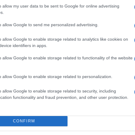
Il Se
o allow my user data to be sent to Google for online advertising
barch
on il vento” a seconda di chi è al potere, ha
s.
dall'e
tentat
to allow Google to send me personalized advertising.
servil
dato a Giampaolo Rossi, un ex consigliere di
europ
o allow Google to enable storage related to analytics like cookies on
dei m
 da Fratelli d’Italia della Meloni, un partito con
evice identifiers in apps.
 i suoi tweet controversi e per il suo sostegno a
Il ca
o allow Google to enable storage related to functionality of the website
ktor Orbán. Nel 2019 ha dichiarato in
Usa, 
, giornale fondato da un membro del gruppo di
o allow Google to enable storage related to personalization.
ntifascismo è una caricatura del passato”.
Chie
o allow Google to enable storage related to security, including
zione ha dichiarato che: “La Rai è sempre stata
viole
cation functionality and fraud prevention, and other user protection.
rispe
lo attuale c’è stato un salto di qualità.
dipl
la Rai e cambiare la narrazione secondo il loro
CONFIRM
pronta antifascista del nostro Paese. Questo
Il ce
"Tito
servizio pubblico”.