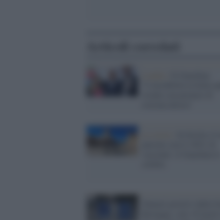
Articoli correlati
Londra /
Il Guardian:
"L'instabilità in Italia a
strada a un premier di
estrema destra"
La storia /
In Sicilia c'è
paesino con il 104% di
vaccinati: il Guardian l
celebra
Numeri positivi dalla G
Bretagna: solo 10 morti