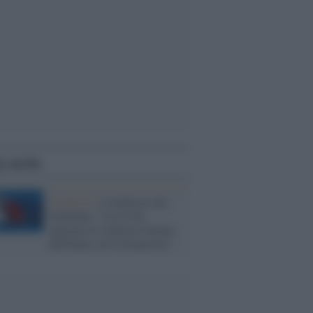
i anche
Covid-19 /
L'inchiesta del
Guardian: "La Ue ha
ignorato le richieste d'aiuto
dell'Italia sul Coronavirus"