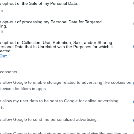
o opt-out of the Sale of my Personal Data.
gli account e i filmati che scoraggiano la
In
e dalla piattaforma. Il report è l’ennesimo dito
to opt-out of processing my Personal Data for Targeted
ing.
in cui Instagram è sotto accusa, per aver
In
ndo quanto segnalato, anche bambini di 9 anni
Ulti
o opt-out of Collection, Use, Retention, Sale, and/or Sharing
lizzare i contenuti, nonostante l’accesso a
ersonal Data that Is Unrelated with the Purposes for which it
lected.
olo ai maggiori di 13 anni. Tre partecipanti
Out
o stati in grado di creare un profilo inserendo
consents
o allow Google to enable storage related to advertising like cookies on
lato oltre 9 milioni di visualizzazioni. Alex
evice identifiers in apps.
el Regno Unito per NewsGuard, ha dichiarato:
o allow my user data to be sent to Google for online advertising
la diffusione di pericolose disinformazioni sulla
s.
e al limite del pericoloso. Nonostante la
L'int
Gaza:
to allow Google to send me personalized advertising.
le fake news, l’app consente ancora ai contenuti
solle
ute di diffondersi quasi senza ostacoli”. E ancora:
o allow Google to enable storage related to analytics like cookies on