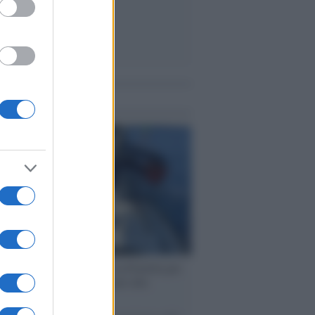
me notizie
ervista /
Marco Croatti e la Flottilla per
 le nostre vele gonfie grazie alla
vazione popolare