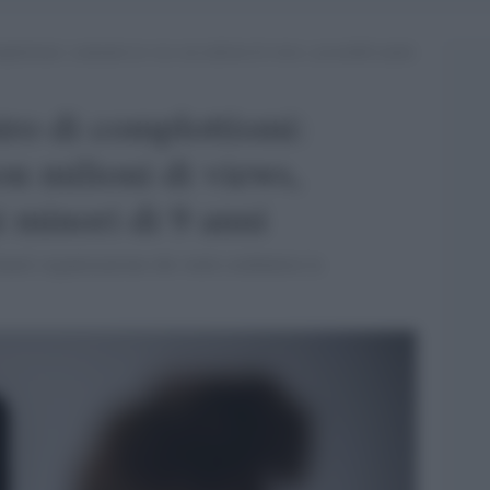
plottismi: contenuti no vax con milioni di views, accessibili anche
tro di complottismi:
on milioni di views,
i minori di 9 anni
Guard, organizzazione che vuole combattere la