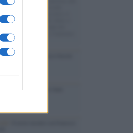
natore M5S racconta la sua esperienza sulle
e cariche di aiuti umanitari assalite
sercito israeliano. Una guerra atroce, il
ivo di disumanizzazione delle vittime, il
ismo del governo italiano e degli altri
ei, il ritorno al colonialismo. L'importanza
ovimenti.
cordo /
Le radici di Francesco Guccini
iversario /
90 anni di Yves Saint
nt, tra moda e scandali
cordo /
Il nostro incontro con Francesco
ini