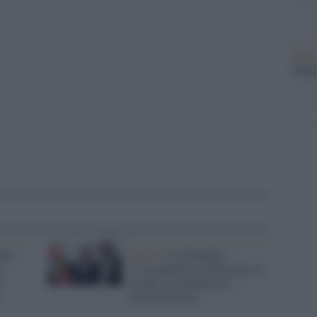
Musi
Mado
ian
Londra /
Il Guardian:
o
"L'instabilità in Italia apre la
e
strada a un premier di
estrema destra"