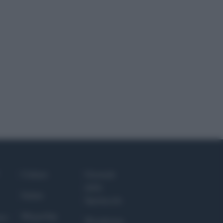
Culture
Giornale
dello
Salute
Spettacolo
Megachip
nce
Wondernet