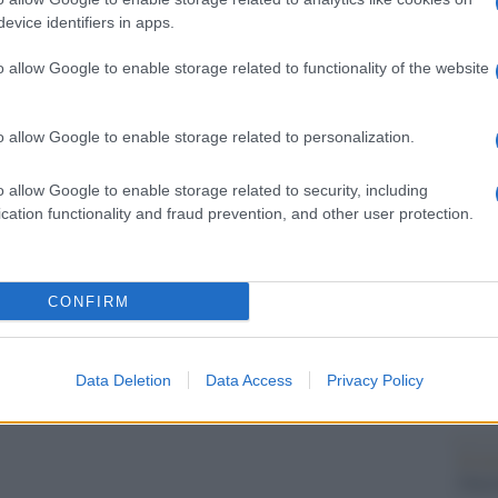
Il Se
evice identifiers in apps.
barch
deo contenenti disinformazione sul Covid-19 nel
dall'e
 un importante passo, ma quanti ne sono rimasti?
o allow Google to enable storage related to functionality of the website
tentat
servil
azioni hanno ottenuto? Chi li ha condivisi? Dove
europ
ono?”.
o allow Google to enable storage related to personalization.
dei m
ato che le linee guida della community
o allow Google to enable storage related to security, including
Il ri
isinformazione sulla salute, inclusa quella
cation functionality and fraud prevention, and other user protection.
riamo diligentemente per agire sui contenuti e
informazione promuovendo al contempo
CONFIRM
 sostenendo direttamente lo sforzo vaccinale nel
L'ann
Laure
Data Deletion
Data Access
Privacy Policy
Il ri
Gucc
pp