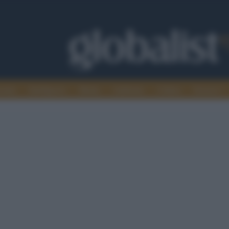
omia
Intelligence
Media
Ambiente
Cultura
Scienza