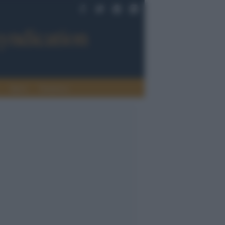
Sport
Tendenze