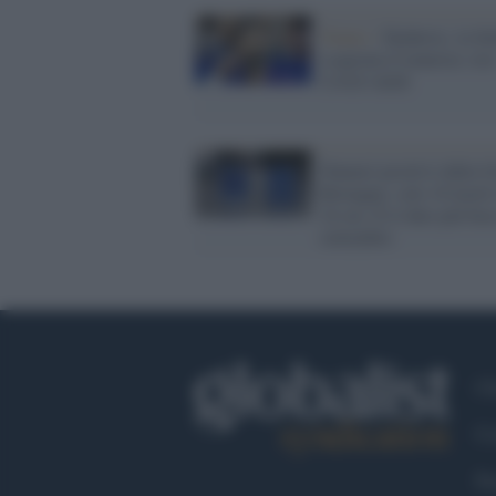
Tennis /
Djokovic, la Se
scagiona il tennista: tes
Covid validi
Numeri positivi dalla G
Bretagna: solo 10 morti
24 ore. È il dato più bas
settembre
Ch
Co
Fa