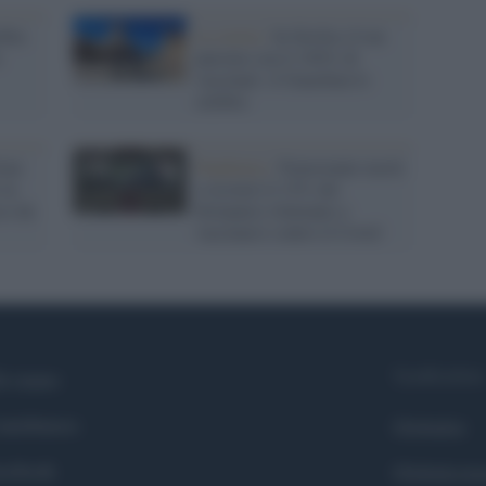
rbia
La storia /
In Sicilia c'è un
t
paesino con il 104% di
vaccinati: il Guardian lo
celebra
ran
Pandemia /
Nonostante morti
 in
e ricoveri il 15% dei
so da
britannici riluttante a
vaccinarsi contro il Covid
Syndication
i siamo
ntributors
Globalist
cebook
Globalscie