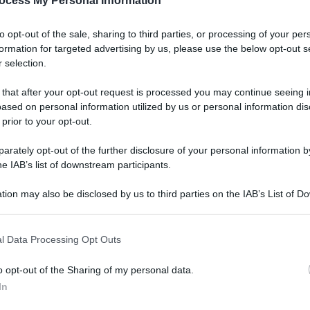
ocess My Personal Information
to opt-out of the sale, sharing to third parties, or processing of your per
formation for targeted advertising by us, please use the below opt-out s
 selection.
 that after your opt-out request is processed you may continue seeing i
ased on personal information utilized by us or personal information dis
 prior to your opt-out.
rately opt-out of the further disclosure of your personal information by
he IAB’s list of downstream participants.
ggia anche su TikTok, in video di pochi secondi
ualizzazioni, raggiungendo anche un pubblico di
tion may also be disclosed by us to third parties on the IAB’s List of 
 that may further disclose it to other third parties.
ove è quindi possibile trovare Fake news sui
 that this website/app uses one or more Google services and may gath
9.
l Data Processing Opt Outs
including but not limited to your visit or usage behaviour. You may click 
riportato la segnalazione di NewsGuard,
 to Google and its third-party tags to use your data for below specifi
o opt-out of the Sharing of my personal data.
ogle consent section.
re la disinformazione online.
In
ort a giugno, informando il governo del Regno