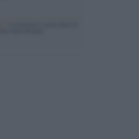
ca /
Love Sensation, il primo duetto di
nna e Kylie Minogue