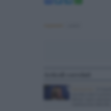
Argomenti:
covid-19
Articoli correlati
Informazione /
Il Guard
racconta come il govern
Meloni voglia cancellar
l'antifascismo dalla Rai