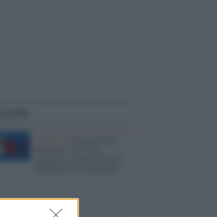
i anche
Covid-19 /
L'inchiesta del
Guardian: "La Ue ha
ignorato le richieste d'aiuto
dell'Italia sul Coronavirus"