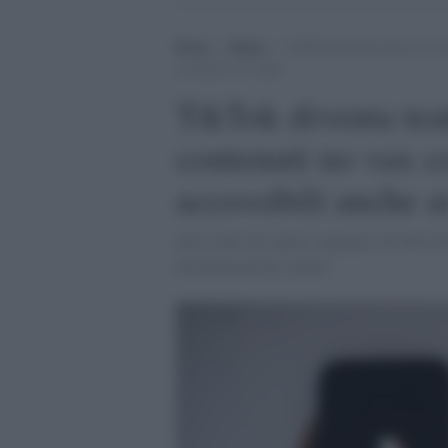
Home
>
Media
>
TikTok diventa teatro di com
ai minori di 9 anni
TikTok diventa tea
contenuti no vax c
accessibili anche a
Dati tratti dal report segnalato da News
disinformazione online