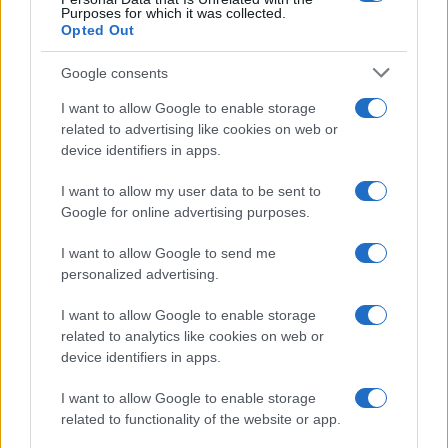
Purposes for which it was collected.
Opted Out
Syndication
Culture
Google consents
Salute
Globalist
I want to allow Google to enable storage
related to advertising like cookies on web or
Megachip
Globalscience
device identifiers in apps.
GiULia
Globalsport
I want to allow my user data to be sent to
Google for online advertising purposes.
Prima Pagina
I want to allow Google to send me
personalized advertising.
Giornale dello
Chi siamo
I want to allow Google to enable storage
Spettacolo
related to analytics like cookies on web or
Contributors
device identifiers in apps.
Wondernet
Facebook
I want to allow Google to enable storage
Giuliana Sgrena
related to functionality of the website or app.
Twitter