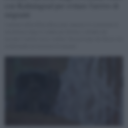
con Kaliningrad per evitare l'arrivo di
migranti
l ministro della Difesa Blaszczak, annuncia la costruzione di
una barriera lungo il confine per fermare i cittadini che
lasciano l’enclave russa e mentre Varsavia teme che Mosca stia
architettando un’invasione di migranti.