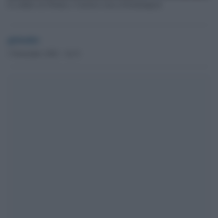
Il confine tra Polonia e l'enclave russa di Kaliningrad
globalist
3 Novembre 2022 - 16.31