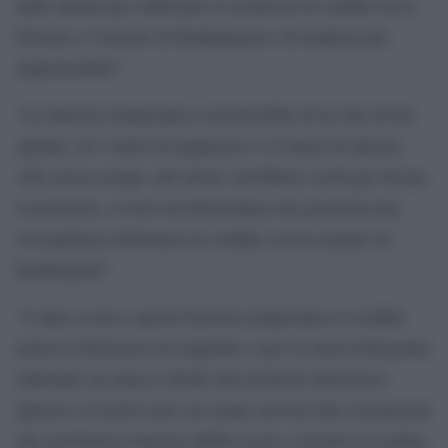
delle misure per rafforzare la sicurezza al confine tra la
Polonia e l’enclave di Kaliningrad e di renderla più
impermeabile”.
“La barriera temporanea consisterebbe di tre file di filo
spinato, di 3 metri di larghezza e 2,5 metri di altezza.
Allo stesso tempo, dei lavori verrebbero svolti per fissare
il perimetro, ovvero un’attrezzatura che permetta una
sorveglianza elettronica al confine con la regione di
Kaliningrad”.
“L’anno scorso, questa barriera temporanea sl confine
polacco-bielorusso ha impedito o per lo meno fortemente
rallentato un attacco ibrido dal territorio bielorusso.
Questo è il motivo per cui siamo arrivati alla conclusione
che un’identica barriera debba essere costruita al confine