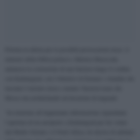
Polonia in allerta per le possibili provocazioni russe: il
ministro della Difesa polacco, Mariusz Blaszczak,
annuncia la costruzione di una barriera lungo il confine
con Kaliningrad, con l’obiettivo di fermare i cittadini che
lasciano l’enclave russa e mentre Varsavia teme che
Mosca stia architettando un’invasione di migranti.
“In relazione all’inquietante informazione riguardante
l’apertura di un aeroporto a Kaliningrad per far volare
dal Medio Oriente e il Nord Africa, ho deciso di adottare