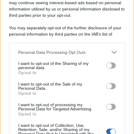
may continue seeing interest-based ads based on personal
information utilized by us or personal information disclosed to
third parties prior to your opt-out.
La scoperta /
Oplontis, le vittime dell’eruzione del Vesuvio
You may separately opt-out of the further disclosure of your
furono più numerose del previsto
personal information by third parties on the IAB’s list of
downstream participants.
Personal Data Processing Opt Outs
This information may also be disclosed by us to third parties
Il medagliere /
Europei di nuoto: Pellecani guida una super
on the IAB’s List of Downstream Participants that may further
I want to opt-out of the Sharing of my
Italia
disclose it to other third parties.
personal data.
Opted In
Please note that this website/app uses one or more Google
services and may gather and store information including but
I want to opt-out of the Sale of my
Personal Data.
not limited to your visit or usage behaviour. You may click to
Opted In
grant or deny consent to Google and its third-party tags to
use your data for below specified purposes in below Google
I want to opt-out of processing my
consent section.
Personal Data for Targeted Advertising.
Opted In
I want to opt-out of Collection, Use,
Retention, Sale, and/or Sharing of my
Personal Data that Is Unrelated with the