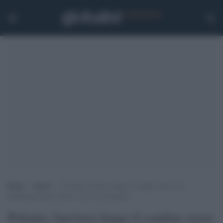
Home
>
Esteri
>
Polonia: barriera lungo il confine russo con
Kaliningrad per evitare l’arrivo di migranti
Polonia: barriera lungo il confine russo