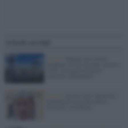
Articoli correlati
Il giallo /
Manager russo trovato
decapitato con cavo da traino: mistero e
ombre sul progetto minerario
contestato a Kaliningrad
Polonia /
Varsavia vuole 'ribattezzare'
Kaliningrad con il nome polacco
Krulewiec: ira di Mosca