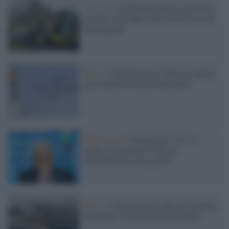
Varsavia /
La Polonia inizia a costruire
un muro al confine dell'enclave russa di
Kaliningrad
Mosca /
Kaliningrad, la Russia schiera
aerei dotati di missili ipersonici
Diplomazia /
Kaliningrad, la Ue è
pronta ad allentare il blocco:
"Rivediamo le linee guida"
Mosca /
Kaliningrad, la Russia ipotizza
di tagliare l'elettricità alla Lituania