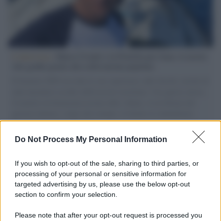
L'intervista /
Marco Croatti e la Flottilla per Gaza: le nostre
vele gonfie grazie alla sollevazione popolare
Il Senatore M5S racconta la sua esperienza sulle barche cariche di
aiuti umanitari assalite dall'esercito israeliano. Una guerra atroce,
il tentativo di disumanizzazione delle vittime, il servilismo del
governo italiano e degli altri europei, il ritorno al colonialismo.
L'importanza dei movimenti.
Do Not Process My Personal Information
Tel Aviv /
La “vittoria totale” di Israele significa una guerra
senza fine
If you wish to opt-out of the sale, sharing to third parties, or
processing of your personal or sensitive information for
targeted advertising by us, please use the below opt-out
section to confirm your selection.
Vangelo /
La vita si intreccia con le paure come il giorno
succede alla notte
Please note that after your opt-out request is processed you