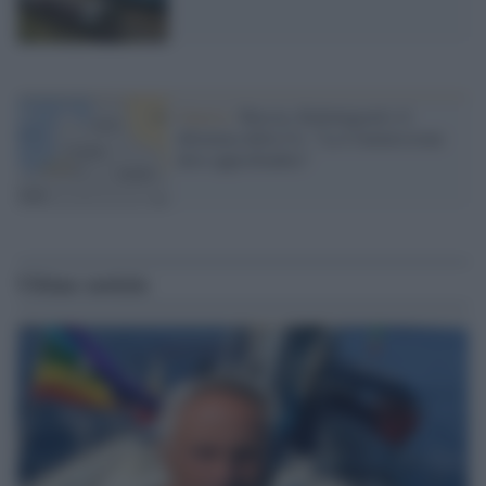
Guerra /
Russia, Kaliningrad e il
dilemma della Ue: "La Commissione
deve approfondire"
Ultime notizie