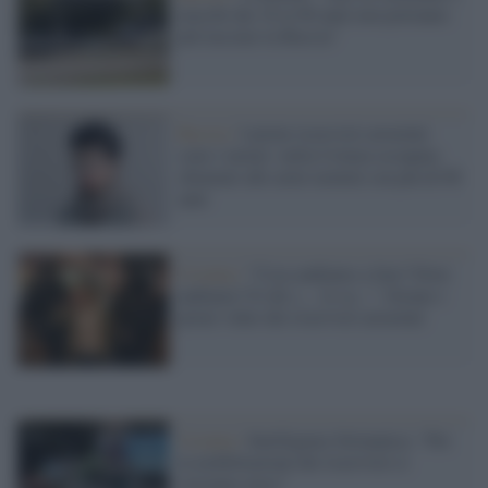
maschi dai 18 ai 60 anni non potranno
più lasciare la Russia"
Russia /
I primi riservisti arruolati
sono i tartari: nella Crimea occupata
chiamati alle armi uomini con più di 60
anni
Ucraina /
"Cosa andiamo a fare? Dove
andiamo? E chi c.... lo sa...". Girano i
primi video dei riservisti arruolati
Ucraina /
Intelligence britannica: "Per
la mobilitazione dei riservisti ci
vorranno mesi"