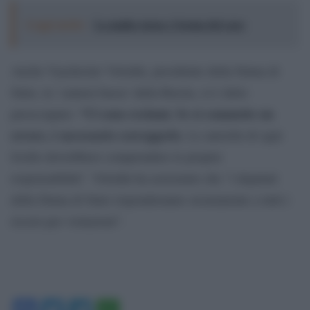
Leggi anche:
La mafia russa e l'arma del caos
Anche Vyacheslav Volodin, presidente della Duma di
Stato, la ‘camera bassa’ della Russia, si è detto
“Ci sono reclami. Se si commette un
preoccupato:
errore, è necessario correggerlo.
Le autorità di ogni
livello dovrebbero comprendere le proprie
responsabilità”. Volodin ha assicurato che “i deputati
della Duma di Stato risponderanno sicuramente a tutti i
ricorsi per violazioni”.