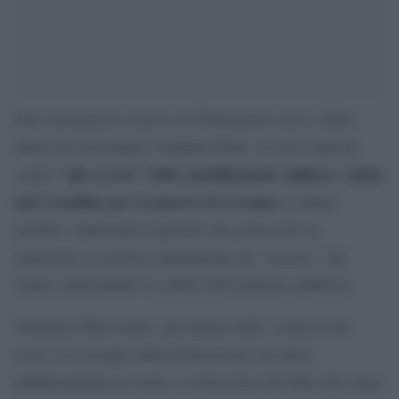
Due esponenti al vertice del Parlamento russo, fedeli
alleati del presidente Vladimir Putin, si sono espressi
“gli eccessi” della mobilitazione militare voluta
contro
dal Cremlino per la guerra in Ucraina
; e hanno
invitato i funzionari regionali che gestiscono la
situazione a risolvere rapidamente gli “eccessi” che
stanno alimentando la rabbia dell’opinione pubblica.
Valentina Matviyenko, presidente della ‘camera alta’
russa, il Consiglio della Federazione, ha detto
pubblicamente di essere a conoscenza del fatto che siano