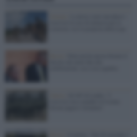
Governo /
La destra vuole introdurre i
riservisti in caso di minaccia per la
sicurezza: ecco la proposta della Lega
Russia /
Putin non ha ancora firmato il
decreto che mette fine alla
mobilitazione: ecco cosa significa
Guerra /
Gli 007 di Londra: "I
riservisti russi mandati in Ucraina
devono pagarsi l'armatura"
Russia /
Cremlino: "Dal 28 settembre i