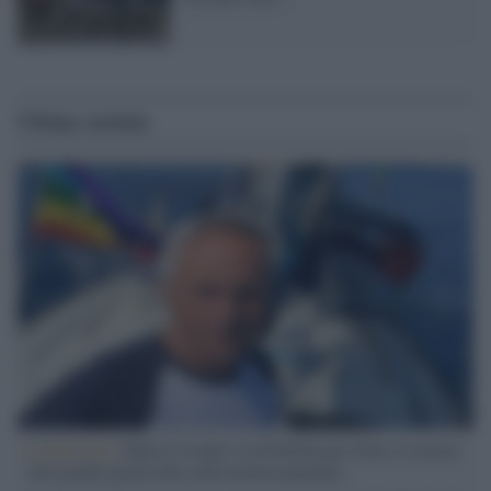
Ultime notizie
L'intervista /
Marco Croatti e la Flottilla per Gaza: le nostre
vele gonfie grazie alla sollevazione popolare