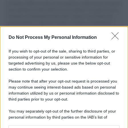
Il Senatore M5S racconta la sua esperienza sulle barche cariche di
aiuti umanitari assalite dall'esercito israeliano. Una guerra atroce,
il tentativo di disumanizzazione delle vittime, il servilismo del
governo italiano e degli altri europei, il ritorno al colonialismo.
L'importanza dei movimenti.
Do Not Process My Personal Information
L'attesa /
Un estate di calcio: tra Mondiali e Serie A
If you wish to opt-out of the sale, sharing to third parties, or
processing of your personal or sensitive information for
targeted advertising by us, please use the below opt-out
section to confirm your selection.
Musica /
Al maestro Francesco Guccini
Please note that after your opt-out request is processed you
may continue seeing interest-based ads based on personal
information utilized by us or personal information disclosed to
third parties prior to your opt-out.
Il ricordo /
Quando Guccini raccontava le "Cronache
You may separately opt-out of the further disclosure of your
epafaniche": l'intervista all'artista che si definiva un
personal information by third parties on the IAB’s list of
'narratore'
downstream participants.