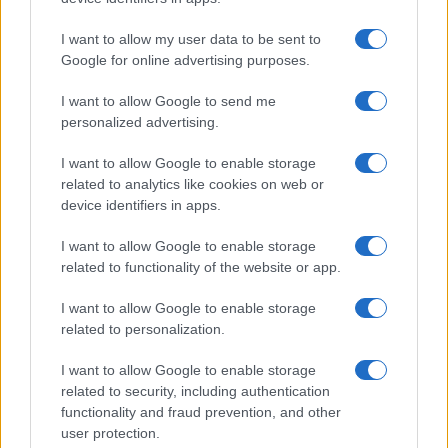
GiULia
Globalsport
I want to allow my user data to be sent to
Google for online advertising purposes.
Prima Pagina
I want to allow Google to send me
personalized advertising.
Giornale dello
Chi siamo
I want to allow Google to enable storage
Spettacolo
related to analytics like cookies on web or
Contributors
device identifiers in apps.
Wondernet
Facebook
I want to allow Google to enable storage
Giuliana Sgrena
related to functionality of the website or app.
Twitter
I want to allow Google to enable storage
Google News
related to personalization.
Mastodon
I want to allow Google to enable storage
related to security, including authentication
Cookie Policy
functionality and fraud prevention, and other
user protection.
Preferenze Privacy