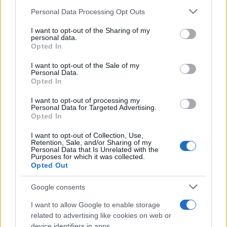
Personal Data Processing Opt Outs
This information may also be disclosed by us to third parties
Lo studio /
Disinformazione russa e destra: anche la
on the IAB’s List of Downstream Participants that may further
I want to opt-out of the Sharing of my
macchina propagandistica di Putin dietro la crisi di Ceuta
disclose it to other third parties.
personal data.
Opted In
Please note that this website/app uses one or more Google
services and may gather and store information including but
I want to opt-out of the Sale of my
Personal Data.
not limited to your visit or usage behaviour. You may click to
Opted In
grant or deny consent to Google and its third-party tags to
use your data for below specified purposes in below Google
I want to opt-out of processing my
consent section.
Personal Data for Targeted Advertising.
Opted In
I want to opt-out of Collection, Use,
Retention, Sale, and/or Sharing of my
Personal Data that Is Unrelated with the
Purposes for which it was collected.
Opted Out
Syndication
Culture
Google consents
Salute
Globalist
I want to allow Google to enable storage
related to advertising like cookies on web or
Megachip
Globalscience
device identifiers in apps.