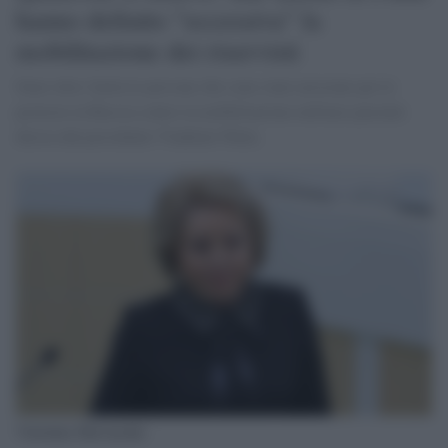
hanno definito "eccessiva" la
mobilitazione dei riservisti
Sono oltre 2mila le persone che sono state arrestate per le
proteste in Russia contro la mobilitazione militare parziale
decisa dal presidente Vladimir Putin.
Valentina Matviyenko