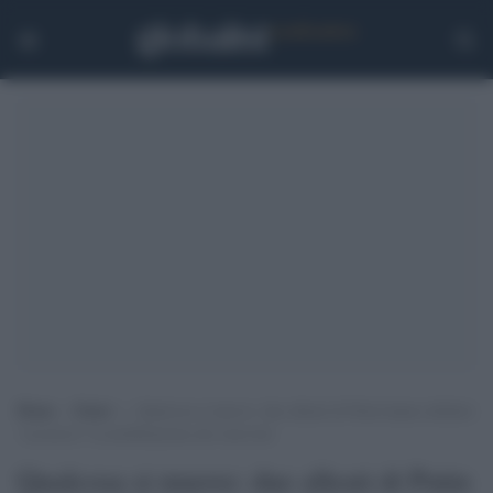
Home
>
Esteri
>
Qualcosa si muove: due alleati di Putin hanno definito
“eccessiva” la mobilitazione dei riservisti
Qualcosa si muove: due alleati di Putin