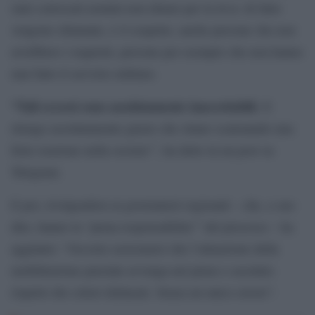
stati convocati uomini non idonei per la leva: di fatto
vengono chiamate, è il sospetto, anche persone che non
avrebbero i requisiti, persone per esempio che non hanno
mai fatto il servizio militare.
“Tali eccessi sono assolutamente inaccettabili.
E
ritengo assolutamente giusto che stiano scatenando una
forte reazione nella societa’”, ha detto in un post su
Telegram.
E poi, rivolgendosi ai governatori regionali – che, a suo
dire, hanno la “piena responsabilita’” del processo – ha
aggiunto: “Occorre assicurarsi che l’attuazione della
mobilitazione parziale avvenga nel pieno e assoluto
rispetto dei criteri delineati. Senza un unico errore”.