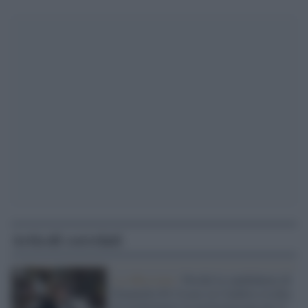
Articoli correlati
La riflessione /
Perché la candidatura di
Donatella Di Cesare in Calabria rischia
di trasformarsi in un boomerang per il