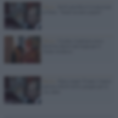
Mosca /
Kirill giustifica il revanscismo
di Putin: "Siamo un unico popolo"
Mosca /
Ucraina, il patriarca russo
Kirill ha chiesto una tregua per il
Natale ortodosso
Russia /
Putin compie 70 anni e l'amico
patriarca Kirill invita a pregare per la
sua salute