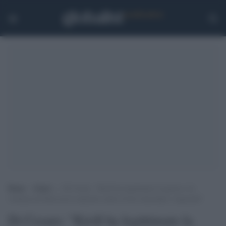
Home
>
Esteri
>
Di Cesare: “Kirill ha legittimato la guerra e la
violenza di Putin ma le sanzioni contro di lui ostacolano i negoziati”
Di Cesare: "Kirill ha legittimato la