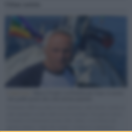
Ultime notizie
L'intervista /
Marco Croatti e la Flottilla per Gaza: le nostre
vele gonfie grazie alla sollevazione popolare
Il Senatore M5S racconta la sua esperienza sulle barche cariche di
aiuti umanitari assalite dall'esercito israeliano. Una guerra atroce,
il tentativo di disumanizzazione delle vittime, il servilismo del
governo italiano e degli altri europei, il ritorno al colonialismo.