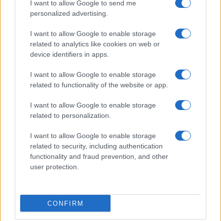
I want to allow Google to send me
personalized advertising.
Giornale dello
Chi siamo
I want to allow Google to enable storage
Spettacolo
related to analytics like cookies on web or
Contributors
device identifiers in apps.
Wondernet
Facebook
I want to allow Google to enable storage
Giuliana Sgrena
related to functionality of the website or app.
Twitter
I want to allow Google to enable storage
Google News
related to personalization.
Mastodon
I want to allow Google to enable storage
related to security, including authentication
Cookie Policy
functionality and fraud prevention, and other
user protection.
Preferenze Privacy
CONFIRM