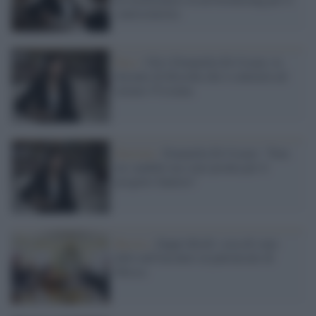
centrosinistra
Pace /
Chi è Donatella Di Cesare, la
docente di filosofia che è contraria ad
armare l'Ucraina
Elezioni /
Donatella Di Cesare: "Non
mi candido ma sono pronta per il
progetto Santoro"
Russia /
Zuppi-Kirill: cosa di sono
detti nell'incontro al patriarcato di
Mosca