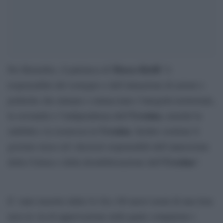
Mosca Kirill
Per Bruxelles, il patriarca di
“è
responsabile del sostegno o dell’attuazione di azioni o
politiche che minano o minacciano l’integrità territoriale,
Ucraina
la sovranità e l’indipendenza dell’
, nonché la
Ucraina
stabilità e la sicurezza in
. Inoltre sostiene il
governo russo ed i decisori responsabili dell’annessione
Ucraina
della Crimea e della destabilizzazione dell’
“.
E’ stato inserito dalla Ue fra i 68 nuovi nomi di una lista
nera in via di approvazione nella quale compaiono i