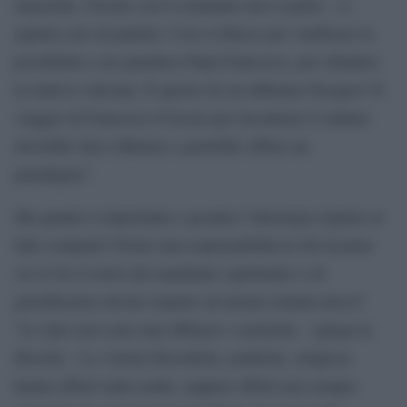
negoziato. Perché con il criminale non si parla – si
aspetta solo di punirlo. Così si finisce per vanificare la
possibilità a cui guardava Papa Francesco, per chiudere
la trattiva vaticana. È questo di cui abbiamo bisogno? Il
viaggio di Francesco d’Assisi per incontrare il sultano
dovrebbe farci riflettere e potrebbe offrire un
paradigma”.
Ma quanto è importante e pesante l’ideologia rispetto ai
fatti compiuti? Esiste una responsabilità in chi incarna
(se lo fa) il ruolo del mandante (spirituale) o di
giustificatore divino rispetto ad alcuni crimini atroci?
”Le idee non sono mai effimere e asettiche – spiega la
filosofa – Le visioni filosofiche, politiche, religiose
hanno effetti sulla realtà, seppure effetti non sempre