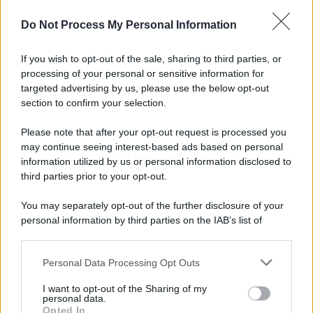
L'importanza dei movimenti.
Do Not Process My Personal Information
Il lutto /
Addio a Livio Berruti, leggenda dello sprint
italiano
If you wish to opt-out of the sale, sharing to third parties, or
processing of your personal or sensitive information for
targeted advertising by us, please use the below opt-out
section to confirm your selection.
Il libro /
Crescere significa pentirsi: l’immaturità degli
italiani tra berlusconismo, fascismo e nuove nostalgie
Please note that after your opt-out request is processed you
may continue seeing interest-based ads based on personal
information utilized by us or personal information disclosed to
third parties prior to your opt-out.
Memoria /
Quando Pasolini raccontava i minatori italiani in
You may separately opt-out of the further disclosure of your
Belgio dopo Marcinelle
personal information by third parties on the IAB’s list of
downstream participants.
Personal Data Processing Opt Outs
This information may also be disclosed by us to third parties
Il libro /
La letteratura che racconta l’estate
on the IAB’s List of Downstream Participants that may further
I want to opt-out of the Sharing of my
disclose it to other third parties.
personal data.
Opted In