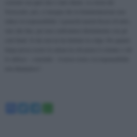
coerenti con quel che è stato ideato. La storia del
Novecento, poi, ci insegna che la frammentazione non
riduce la responsabilità. I gerarchi nazisti fecero di tutto,
sino alle fine, per non confrontarsi direttamente con gli
esiti finali. Il che non ne ha limitato la colpa. Per quanto
lunga possa essere la catena tra chi pensa il crimine e chi
lo subisce – conclude – il nesso resta e la responsabilità
non diminuisce”.
Facebook
Twitter
Telegram
WhatsApp