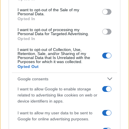
Please note that this website/app uses one or more Google
services and may gather and store information including but
I want to opt-out of the Sale of my
Personal Data.
not limited to your visit or usage behaviour. You may click to
Opted In
grant or deny consent to Google and its third-party tags to
use your data for below specified purposes in below Google
I want to opt-out of processing my
consent section.
Personal Data for Targeted Advertising.
Opted In
I want to opt-out of Collection, Use,
Retention, Sale, and/or Sharing of my
Personal Data that Is Unrelated with the
Purposes for which it was collected.
Opted Out
Syndication
Culture
Google consents
Salute
Globalist
I want to allow Google to enable storage
related to advertising like cookies on web or
Megachip
Globalscience
device identifiers in apps.
GiULia
Globalsport
I want to allow my user data to be sent to
Google for online advertising purposes.
Prima Pagina