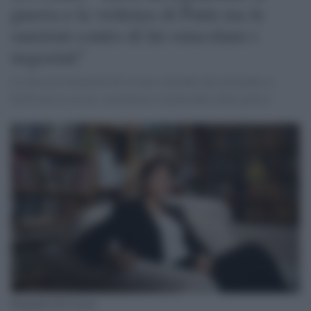
guerra e la violenza di Putin ma le
sanzioni contro di lui ostacolano i
negoziati"
La filosofa Donatella Di Cesare risponde alla domanda se
Kirill possa essere considerato responsabile della guerra
Donatella Di Cesare