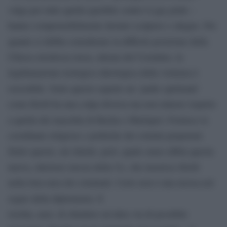
valga per tutte quella ignobile contro il gay pride –
hanno comprensibilmente destato scalpore e sdegno. Per
quanto si debba considerare la difficile posizione della
Chiesa ortodossa russa, alleata del Cremlino, la
legittimazione teologico-ideologica della violenza è
esecrabile. Sotto questo aspetto un ‘padre spirituale’
come Kirill ha una colpa diversa ma non minore rispetto
a quella dei macellai di Bucha e Mariupol. Fornisce le
coordinate religiose e politiche dei crimini perpetrati.
Detto questo, mi chiedo, però, quale senso abbia questa
nuova, ulteriore mossa della Ue, che inserisce Kirill
nella lista nera dei criminali. Certo non è una mossa nel
segno della diplomazia. E
rischia, anzi, di chiudere un’altra via di possibile