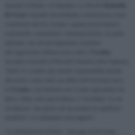
Donatella
macellai di Bucha e di Mariupol. La filosofa
Di Cesare
risponde alla domanda se Kirill possa essere
considerato alla loro stregua e quanto possa ritenersi
responsabile, moralmente e ideologicamente, un padre
spirituale, uno dei più importanti sostenitori
Ucraina
dell’aggressione militare russa contro l’
.
Secondo la docente di Filosofia Teoretica della Sapienza,
”Kirill si è assunto una enorme responsabilità davanti
alla storia a causa della sua difesa dell’invasione russa
Ucraina
in
e nel delineare uno scontro apocalittico tra
Bene e Male, dove quest’ultimo è l’Occidente. La sua
crociata per ‘una guerra che ha assunto un significato
metafisico’ va condannata senza appello”.
”Le dichiarazioni di Kirill – prosegue la Di Cesare –