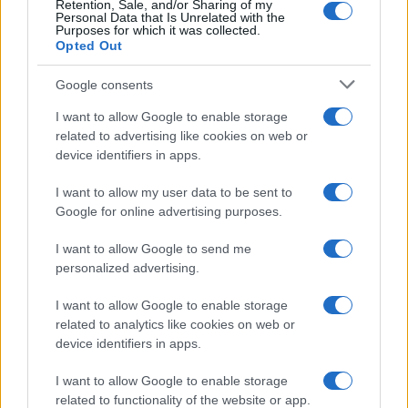
Retention, Sale, and/or Sharing of my
Personal Data that Is Unrelated with the
Purposes for which it was collected.
Opted Out
Syndication
Culture
Google consents
Salute
Globalist
I want to allow Google to enable storage
related to advertising like cookies on web or
Megachip
Globalscience
device identifiers in apps.
GiULia
Globalsport
I want to allow my user data to be sent to
Google for online advertising purposes.
Prima Pagina
I want to allow Google to send me
personalized advertising.
Giornale dello
Chi siamo
I want to allow Google to enable storage
Spettacolo
related to analytics like cookies on web or
Contributors
device identifiers in apps.
Wondernet
Facebook
I want to allow Google to enable storage
Giuliana Sgrena
related to functionality of the website or app.