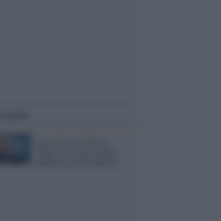
i anche
La previsione di Fauci:
"Negli Usa il picco della
pandemia a metà febbraio"