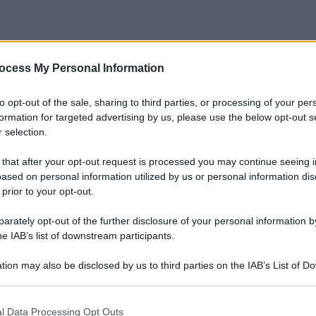
ocess My Personal Information
to opt-out of the sale, sharing to third parties, or processing of your per
formation for targeted advertising by us, please use the below opt-out s
 selection.
 that after your opt-out request is processed you may continue seeing i
iaro sull’origine e la diffusione del Covid in
ased on personal information utilized by us or personal information dis
 prior to your opt-out.
é le autorità sanitarie cinesi diano risposte certe
o Anthony Fauci, ai vertice della task-force
rately opt-out of the further disclosure of your personal information by
he IAB’s list of downstream participants.
 lanciato un appello per farsi consegnare le
ti del Wuhan Institute of Virology, che
tion may also be disclosed by us to third parties on the IAB’s List of 
 that may further disclose it to other third parties.
 dibattito possibile “fuga” dal laboratorio della
 that this website/app uses one or more Google services and may gath
onsabile della pandemia in corso.
l Data Processing Opt Outs