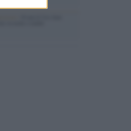
iversario /
90 anni di Yves Saint
nt, tra moda e scandali