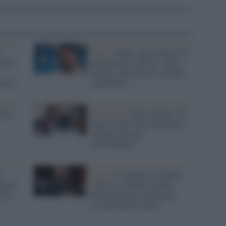
:
Lega /
Anche oggi Salvini dà
 deve
priorità agli evasori: "Pace
fiscale, cancellare le cartelle
erno)
esattoriali"
sore
Pandemia /
Fauci insiste: “Il
Long Covid è un’emergenza
sanitaria da non
sottovalutare"
a
Covid /
L'annuncio di Fauci:
orerà
"Gli Usa stanno uscendo
o di
dall'epidemia, restrizioni
revocate entro l'anno"