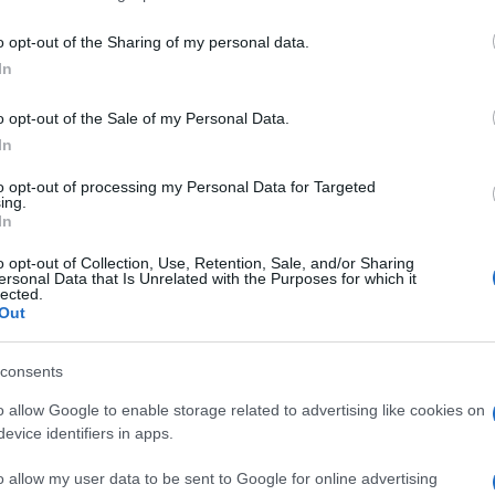
including but not limited to your visit or usage behaviour. You may click 
 delle tre persone che si sono ammalate nel
 to Google and its third-party tags to use your data for below specifi
o opt-out of the Sharing of my personal data.
ogle consent section.
l Times, “si sono davvero ammalate? E di
In
o opt-out of the Sale of my Personal Data.
Ulti
mente dibattuto: le agenzie di intelligence Usa
In
do cui i ricercatori del laboratorio di virologia
to opt-out of processing my Personal Data for Targeted
ing.
a, si erano gravemente ammalati nel 2019, un
In
 primi casi di Covid-19.
o opt-out of Collection, Use, Retention, Sale, and/or Sharing
hanno nettamente respinto l’ipotesi della ‘fuga’
ersonal Data that Is Unrelated with the Purposes for which it
lected.
do che poteva essere in circolazione in altre
Out
dendo il suo arrivo in Cina attraverso le
consents
al commercio di animali selvatici.
L'int
o allow Google to enable storage related to advertising like cookies on
guardano tre ricercatori del laboratorio, ammalatisi
Gaza:
evice identifiers in apps.
solle
– di cui tre deceduti – che si erano ammalati,
Il Se
o allow my user data to be sent to Google for online advertising
pistrelli nel 2012.