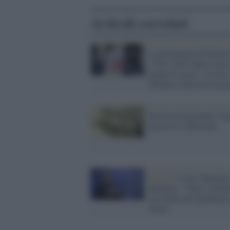
Articoli correlati
La demagogia di Meloni
"Chi è stato chiuso non
pagare le tasse" (lo dica
all'amico Salvini al gov
Storia di un geniale eva
nascosto a Monreale
Salute /
Covid, Speranz
annuncia: "Fauci collab
con l'hub anti pandemic
Siena"