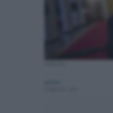
Anthony Fauci
globalist
4 Giugno 2021 - 08.47