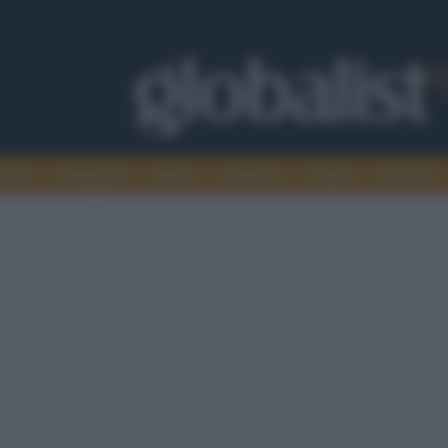
omia
Intelligence
Media
Ambiente
Cultura
Scienza