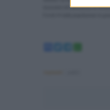
ricercatori del laboratorio di Wuh
Covid-19 dalla popolazione in gen
Facebook
Twitter
Telegram
WhatsA
Argomenti:
covid-19