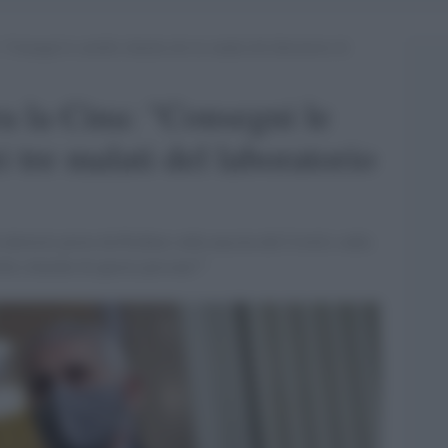
“Consegni le cartelle cliniche dei tre malati del laboratorio di
a la Cina: "Consegni le
i tre malati del laboratorio
teriori prove da Pechino sulla nascita del Covid e sulla
elle cliniche di queste persone?"