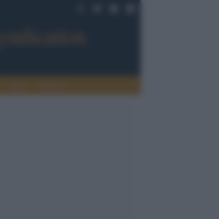
Sport
Tendenze