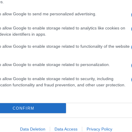
barch
s.
dall'e
of Virology hanno poi visitato quella caverna per
tentat
to allow Google to send me personalized advertising.
servil
coronavirus al laboratorio di Wuhan, ha negato
europ
o allow Google to enable storage related to analytics like cookies on
dei m
evice identifiers in apps.
ura di ricerca, una posizione che Fauci non ha
ato a indagare ulteriormente.
o allow Google to enable storage related to functionality of the website
Pales
asseg
i queste persone?”, si chiede il virologo
rudi
s? È del tutto plausibile che l’origine del Sars-
o allow Google to enable storage related to personalization.
a iniziato a diffondersi in modo naturale oppure
o allow Google to enable storage related to security, including
L'eve
o”.
cation functionality and fraud prevention, and other user protection.
natu
 il Financial Times, non ha fatto sapere se
– Ope
to alla Cina i dati clinici di cui parla Fauci. Il
CONFIRM
tute of Allergy and Infectious Diseases, ha
Il ri
la trasmissione del virus all’uomo attraverso gli
Data Deletion
Data Access
Privacy Policy
nel caso si confermasse il contagio dei tre