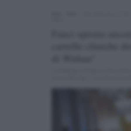
Home
>
Esteri
>
Fauci sprona ancora la Cina: 
Wuhan”
Fauci sprona ancor
cartelle cliniche de
di Wuhan"
L'immunologo al Financial Times chiede ul
sua possibile 'fuga': "Cosa dicono le cart