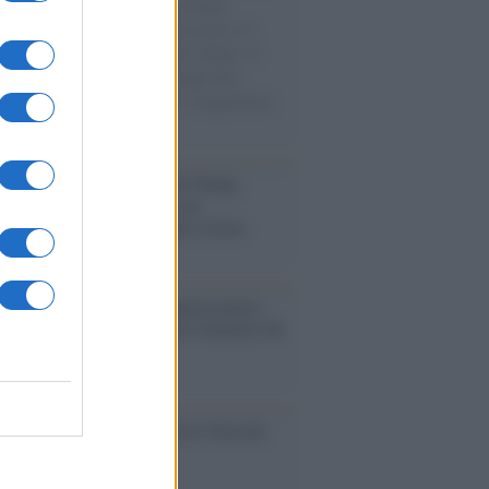
e cariche di aiuti umanitari assalite
sercito israeliano. Una guerra atroce, il
ivo di disumanizzazione delle vittime, il
ismo del governo italiano e degli altri
ei, il ritorno al colonialismo. L'importanza
ovimenti.
tina /
Il Board of Peace di Trump
na il primo contratto per un
mentale avamposto militare a Gaza
nto /
La Sila diventa un palcoscenico
rale: nasce “A Farla Amare Comincia Tu
ra Sila”
cordo /
Le radici di Francesco Guccini