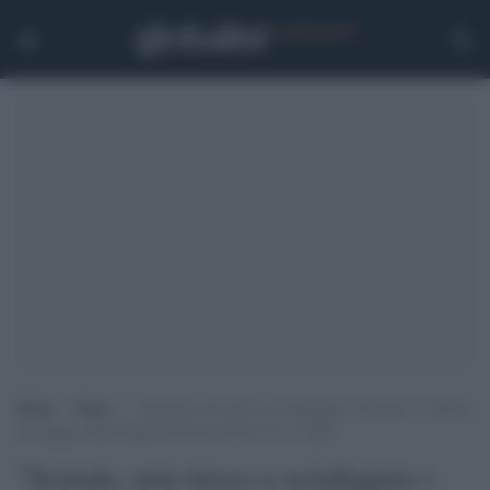
Home
>
Esteri
>
“Scusate, non riesco a sconfiggere i demoni”: l’ultimo
messaggio della madre che ha bruciato vivi i 5 figli
"Scusate, non riesco a sconfiggere i