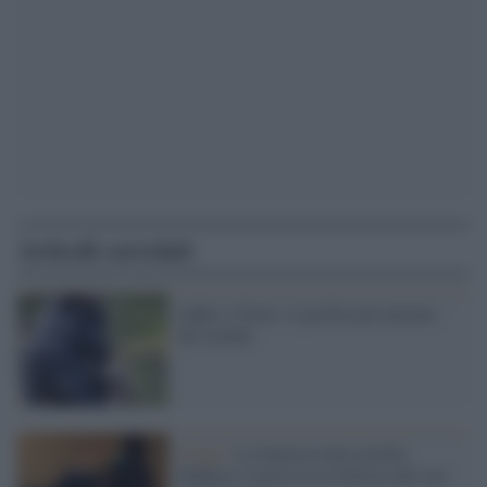
Articoli correlati
Addio a Ozzie, il gorilla più anziano
del mondo
Congo /
La famosissima gorilla
Ndakasi è morta tra le braccia del suo