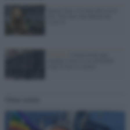
Quattro Tigri e tre leoni dello zoo di
New York sono state infettate dal
Covid-19
Germania /
I fuochi di fine anno
mandano a fuoco lo zoo di Krefeld:
strage di tutte le scimmie
Ultime notizie