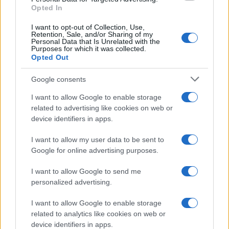
Opted In
I want to opt-out of Collection, Use,
Retention, Sale, and/or Sharing of my
Personal Data that Is Unrelated with the
Purposes for which it was collected.
Opted Out
Syndication
Culture
Google consents
Salute
Globalist
I want to allow Google to enable storage
related to advertising like cookies on web or
Megachip
Globalscience
device identifiers in apps.
GiULia
Globalsport
I want to allow my user data to be sent to
Google for online advertising purposes.
Prima Pagina
I want to allow Google to send me
personalized advertising.
Giornale dello
Chi siamo
I want to allow Google to enable storage
Spettacolo
related to analytics like cookies on web or
Contributors
device identifiers in apps.