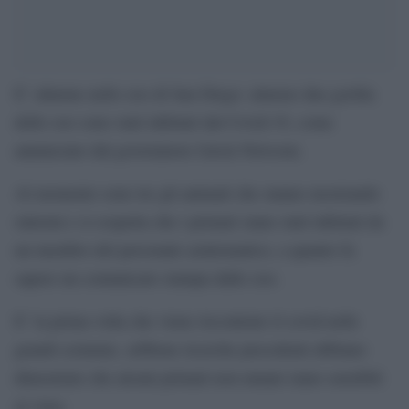
E’ allarme nello zoo di San Diego: almeno due gorilla
dello zoo sono stati infettati dal Covid-19, come
annunciato dal governatore Gavin Newsom.
Al momento sono tre gli animali che stanno mostrando
sintomi e si sospetta che i primati siano stati infettati da
un membro del personale asintomatico, a quanto fa
sapere un comunicato stampa dallo zoo.
E’ la prima volta che viene riscontrato il covid nelle
grandi scimmie, sebbene ricerche precedenti abbiano
dimostrato che alcuni primati non umani siano sensibili
al virus.