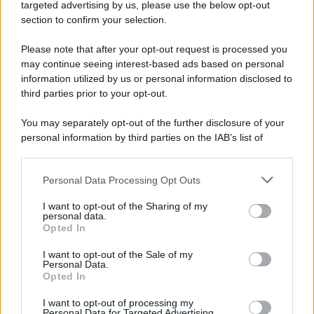
targeted advertising by us, please use the below opt-out
section to confirm your selection.
Chiesa /
Papa Leone XIV denuncia le violenze in Ucraina e
Russia e chiede il rispetto del diritto umanitario e della
Please note that after your opt-out request is processed you
diplomazia
may continue seeing interest-based ads based on personal
information utilized by us or personal information disclosed to
third parties prior to your opt-out.
Il centenario /
A L'Aquila arriva la mostra "Tito, 100 anni
You may separately opt-out of the further disclosure of your
attraverso la forma"
personal information by third parties on the IAB’s list of
downstream participants.
Personal Data Processing Opt Outs
This information may also be disclosed by us to third parties
Il medagliere /
Europei di nuoto: Pellecani guida una super
on the IAB’s List of Downstream Participants that may further
I want to opt-out of the Sharing of my
Italia
disclose it to other third parties.
personal data.
Opted In
Please note that this website/app uses one or more Google
services and may gather and store information including but
I want to opt-out of the Sale of my
Personal Data.
not limited to your visit or usage behaviour. You may click to
Opted In
grant or deny consent to Google and its third-party tags to
use your data for below specified purposes in below Google
I want to opt-out of processing my
consent section.
Personal Data for Targeted Advertising.