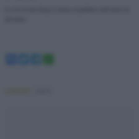
Lo zoo di San Diego è chiuso al pubblico dall’inizio di
dicembre.
Facebook
Twitter
Telegram
WhatsApp
Argomenti:
covid-19