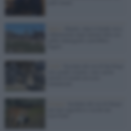
padre umano
Guerra /
Kharkiv, dopo le bombe verso
l'abbattimento degli animali dello zoo:
gabbie danneggiate e potrebbero
fuggire
Covid /
Vaccinate allo zoo di San Diego
nove grandi scimmie: sono i primi
animali al mondo ad essere
immunizzati
Svizzera /
Incidente allo zoo di Zurigo:
una tigre aggredisce e uccide una
inserviente