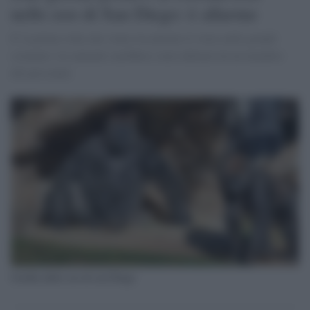
nello zoo di San Diego: è allarme
E' la prima volta che viene riscontrato il virus nelle grandi
scimmie: tre animali sarebbero stati infettati da un membro
del personale
Gorilla dello zoo di san Diego