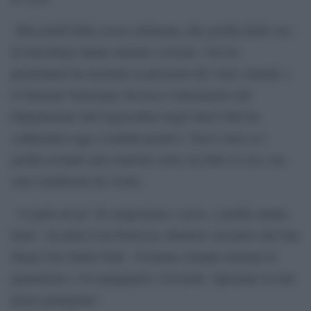
Mercoledì della scorsa settimana, due gorilla dello zoo
di San Diego hanno iniziato a tossire. Un test
preliminare ha mostrato la presenza del virus venerdì, e
il National Veterinary Services Laboratories del
Dipartimento dell’Agricoltura degli Stati Uniti ha
confermato oggi i risultati positivi. Non è noto se i
gorilla avranno una reazione seria, ha detto lo zoo, ma
sono monitorati da vicino.
“A parte un po’ di congestione e tosse, i gorilla stanno
bene”, ha detto Lisa Peterson, direttore esecutivo del San
Diego Zoo Safari Park. “Il branco rimane insieme in
quarantena e sta mangiando e bevendo. Speriamo in una
piena guarigione”.