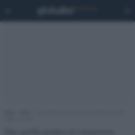
Home
>
Esteri
>
Due gorilla positivi al coronavirus nello zoo di San
Diego: è allarme
Due gorilla positivi al coronavirus