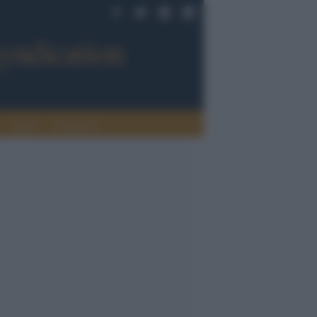
Sport
Tendenze