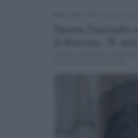
Home
>
Esteri
>
Spento l’incendio nella catte
Spento l'incendio n
la Procura: "È stat
I pompieri sono sul posto con oltre 60 uom
precisa il centro di coordinamento.