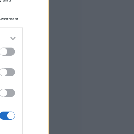
Downstream
er and store
to grant or
ed purposes