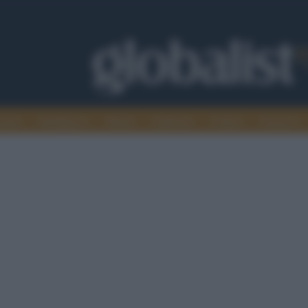
omia
Intelligence
Media
Ambiente
Cultura
Scienza