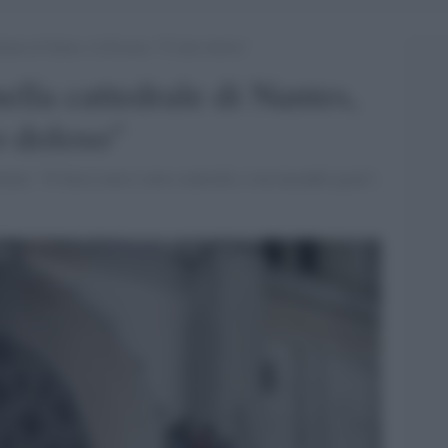
drale di Nantes, la Procura: “È stato doloso”
ella cattedrale di Nantes,
o doloso"
ini. "Il fuoco non è sotto controllo, è un incendio grave",