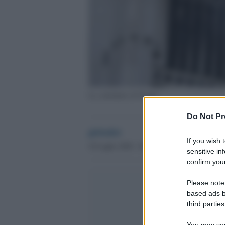
La cattedrale di Nantes
Do Not Pr
globalist
If you wish 
18 Luglio 2020 - 08.32
sensitive in
confirm your
Please note
based ads b
third parties
You may sepa