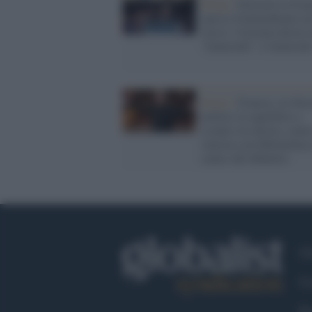
Parigi /
Elezioni in Fran
spesso fraintendiamo no
stessi: l'estrema destra 
“immorale”, è immoral
Esteri /
Francia, tre blo
politici in equilibrio e
scontro tra destra, centr
sinistra con Mélenchon 
centro del dibattito
Ch
Co
Fa