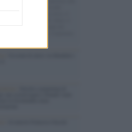
natore M5S racconta la sua esperienza sulle
e cariche di aiuti umanitari assalite
sercito israeliano. Una guerra atroce, il
ivo di disumanizzazione delle vittime, il
ismo del governo italiano e degli altri
ei, il ritorno al colonialismo. L'importanza
ovimenti.
esa /
Un estate di calcio: tra Mondiali e
e A
rialismo /
Petrolio e prepotenze di
: una società legata a 'Donald' vuole
rare la Groenlandia senza
izzazione
ca /
Al maestro Francesco Guccini