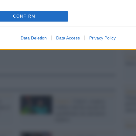
Il Se
pp
barch
dall'e
CONFIRM
tentat
servil
europ
Data Deletion
Data Access
Privacy Policy
dei m
L'att
Seri
Impe
Trump
a
Francia /
Calcio: sospeso
perfo
ato il
l'arbitro che ha cercato di
autor
sgambettare un calciatore
espulso
Musi