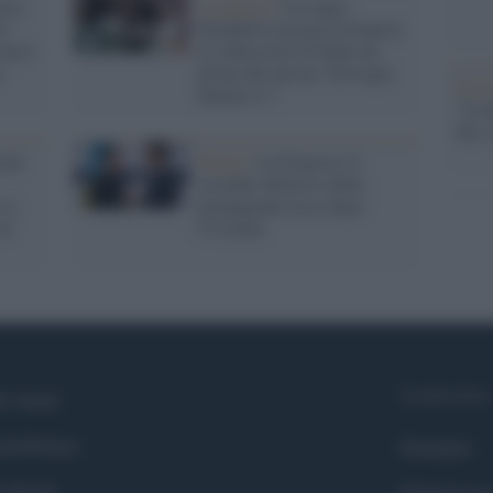
cia,
La partita /
Un super
i
Dembélé trascina la Francia
non è
ai sedicesimi di finale da
e
prima del girone. Norvegia
Il ri
battuta 4-1
"Cron
che s
cchi
Parigi /
La Francia è il
secondo obiettivo della
o e
propaganda russa dopo
al
l'Ucraina
Syndication
i siamo
ntributors
Globalist
cebook
Globalscie