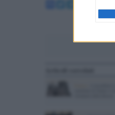
Facebook
Twitter
Telegram
WhatsA
Articoli correlati
Francia /
A incendiare l
cattedrale di Nantes è st
volontario della diocesi