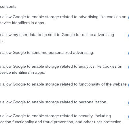
i Parigi”.
consents
o allow Google to enable storage related to advertising like cookies on
 di Nantes, che ha già subito gravi danni dai bombardamenti del
evice identifiers in apps.
completata solo nel 1891, dopo 457 anni di lavori.
o allow my user data to be sent to Google for online advertising
Ulti
ina sulla Loira è stata dichiarata monumento
s.
a navata centrale supera in altezza di vari metri
to allow Google to send me personalized advertising.
vastata due anni e mezzo fa da un incendio.
o allow Google to enable storage related to analytics like cookies on
, era già stata distrutta dalle fiamme il 28
evice identifiers in apps.
he lavorava sul tetto aveva causato
o allow Google to enable storage related to functionality of the website
a fiamma ossidrica. La cattedrale era stata
ri nel maggio 1985.
o allow Google to enable storage related to personalization.
L'int
Gaza:
o allow Google to enable storage related to security, including
solle
cation functionality and fraud prevention, and other user protection.