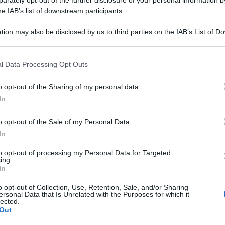
he IAB’s list of downstream participants.
tion may also be disclosed by us to third parties on the IAB’s List of 
 that may further disclose it to other third parties.
 that this website/app uses one or more Google services and may gath
l Data Processing Opt Outs
including but not limited to your visit or usage behaviour. You may click 
 to Google and its third-party tags to use your data for below specifi
o opt-out of the Sharing of my personal data.
ogle consent section.
tedrale di Nantes e la Procura della Repubblica
In
io doloso’, come ha annunciato il procuratore
o opt-out of the Sale of my Personal Data.
nneschi sono stati trovati in tre punti diversi
In
 al grande organo, gli altri due ai lati della navata.
to opt-out of processing my Personal Data for Targeted
ing.
e fiamme sono state circoscritte, ma che il
In
mbra distrutto” mentre la piattaforma su cui
o opt-out of Collection, Use, Retention, Sale, and/or Sharing
ersonal Data that Is Unrelated with the Purposes for which it
”, riferiscono i vigili del fuoco sul posto,
lected.
Out
sono comparabili a quelli provocati dall’incendio