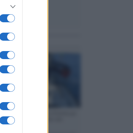
me notizie
ervista /
Marco Croatti e la Flottilla per
 le nostre vele gonfie grazie alla
vazione popolare