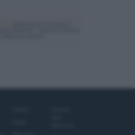
cordo /
Quando Guccini raccontava le
ache epafaniche": l'intervista all'artista
i definiva un 'narratore'
Culture
Giornale
dello
Salute
Spettacolo
Megachip
nce