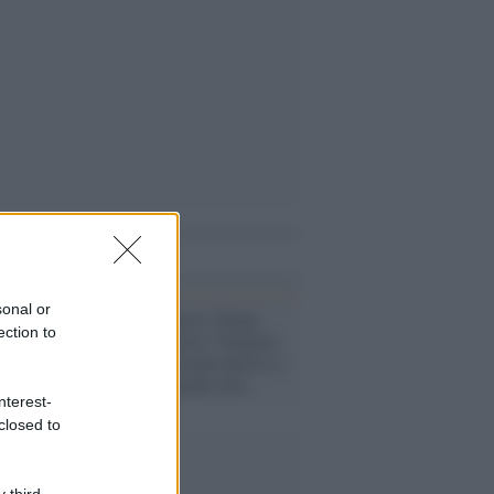
i anche
sonal or
Elezioni /
Francia, Parigi
ection to
sceglie la sinistra: Grégoire
sindaco e l’estrema destra si
ferma nelle grandi città
nterest-
closed to
 third